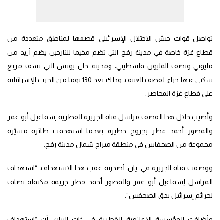
تواصل قوات جيش الاحتلال الإسرائيلي قصفها لمناطق متعددة من
قطاع غزة خاصة في مدينة رفح التي تضم مخيما للنازحين يضم أزيد من
مليوني ونصف المليون فلسطيني، ومدينة خان يونس التي نسف مربع
سكني فيها جراء القصف العنيف، وذلك بعد 130 يوما من الحرب الإسرائيلية
على قطاع غزة المحاصر.
وأصيب خلال هذا القصف مراسل قناة الجزيرة القطرية إسماعيل أبو عمر
والمصور أحمد مطر بجروح خطيرة بعدما استهدفت طائرة مسيّرة
مجموعة من الصحفايين في منطقة ميراج شمال مدينة رفح.
ووصفت قناة الجزيرة في بيان، أصدرته عقب هذا الاستهداف، “استهداف
المراسل إسماعيل أبو عمر والمصور أحمد مطر جريمة مكتملة تضاف
لجرائم إسرائيل بحق الصحفيين”.
وأضافت المؤسسة الإعلامية القطرية في ذات البيان، أن “استهداف