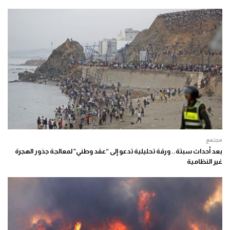
مجتمع
بعد أحداث سبتة.. ورقة تحليلية تدعو إلى “عقد وطني” لمعالجة جذور الهجرة
غير النظامية