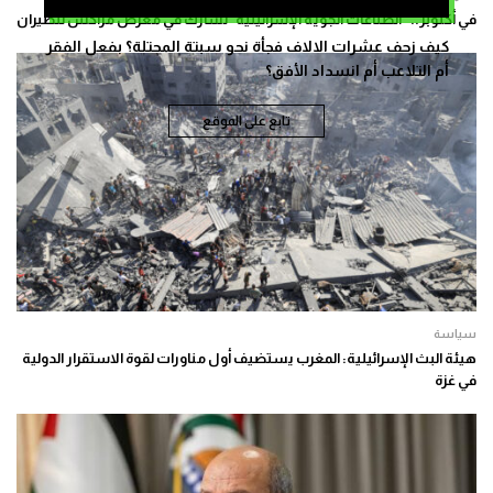
في أكتوبر.. “الصناعات الجوية الإسرائيلية” تشارك في معرض مراكش للطيران
كيف زحف عشرات الالاف فجأة نحو سبتة المحتلة؟ بفعل الفقر
أم التلاعب أم انسداد الأفق؟
تابع على الموقع
سياسة
هيئة البث الإسرائيلية: المغرب يستضيف أول مناورات لقوة الاستقرار الدولية
في غزة