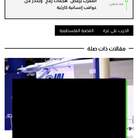
المغرب يرفض “هجمات رفح” ويحذر من
مند سنتين
عواقب إنسانية كارثية
الحرب على غزة
القضية الفلسطينية
مقالات ذات صلة
تكنولوجيا