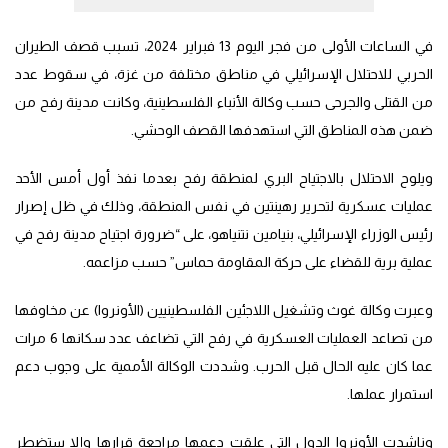
في الساعات الأولى من فجر اليوم 13 فبراير 2024، تسبب قصف الطيران
الحربي للاحتلال الإسرائيلي في مناطق مختلفة من غزة، في سقوط عدد
من القتلى والجرحى حسب وكالة الأنباء الفلسطينية، وكانت مدينة رفح من
ضمن هذه المناطق التي استهدفها القصف الوحشي.
ويلوح الاحتلال بالاجتياح البري لمنطقة رفح بعدما نفذ أول أمس الأحد
عمليات عسكرية لتحرير رهينتين في نفس المنطقة، وذلك في ظل إصرار
رئيس الوزراء الإسرائيلي، بنيامين نتنياهو، على “ضرورة اجتياح مدينة رفح في
عملية برية للقضاء على حركة المقاومة حماس” حسب مزاعمه.
وعبرت وكالة غوث وتشغيل اللاجئين الفلسطينيين (الأونروا) عن مخاوفها
من تصاعد العمليات العسكرية في رفح التي تضاعف عدد سكانها 6 مرات
عما كان عليه الحال قبل الحرب. وشددت الوكالة الأممية على وجوب دعم
استمرار عملها.
وناشدت الأونروا الدول التي علقت دعمها مراجعة قرارها وإلا ستضطر