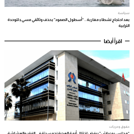
سياسة
بعد احتجاج نشطاء مغاربة.. “أسطول الصمود” يحذف وثائقي مسيء للوحدة
الترابية
اقرأ أيضا
حقوق وحريات
“مجلس بوعياش” يرفض اختزال أزمة الهجرة نحو سبتة في الفقر والهشاشة