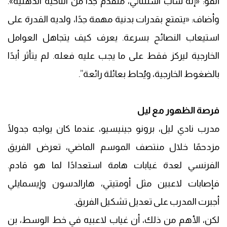
أنفو: «إنه شاب استثنائي، متقدم جدًا من الناحية الذهنية».
وأضاف: «يتمتع بقدرات بدنية مهمة جدًا، ولديه القدرة على
استيعاب النصائح بسرعة. يعرف كيف يتجاهل العوامل
الخارجية ليركز فقط على ما يجب عليه فعله. لم يتأثر أبدًا
بالضغوط الخارجية، ويُحاط بعائلة رائعة”.
فرصة الظهور مع ليل
مدرب نادي ليل، برونو جينيسيو، عندما كان يواجه جدولًا
مزدحمًا خلال منتصف الموسم الماضي، تعرض الفريق
الفرنسي لعدة غيابات هامة استعدادًا لما هو قادم.
فإصابات لاعبين مثل أومتيتي، هارالدسون وإيسمايلي
أجبرت المدرب على تعديل تشكيل الفريق.
لكن، الأهم من ذلك، أن غياب لاعبيه في خط الوسط، بن