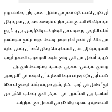
أن تكون لاعب كرة قدم في مقتبل العمر، وأن يصادف يوم
عيد ميلادك السابع عشر مباراة تخوضها ضد ريال مدريد بكل
ثقله التاريخي ورصيده من البطولات والكؤوس، بل والأروع
من ذلك أن تقدم آداء مبهرا وسط نجوم ترتفع سومتهم
التسويقية إلى عنان السماء، فلا يمكن لأحد أن يتمنى بداية
كروية أفضل من التي وقع عليها الموهوب الصغير أيوب
بوعدي الفرنسي-المغربي الجنسية، ومتوسط نادي ليل.
كانت أول مرّة يعرف فيها المغاربة أن لديهم في “البروميير
ليغ” طفل في ثوب الكبار يشق طريقه بثقة ليصنع له مكانا
أساسيا بين المتألقين في المركز الذي يتطلب الكثير من
الشخصية والهدوء والذكاء في التعامل مع المباريات.