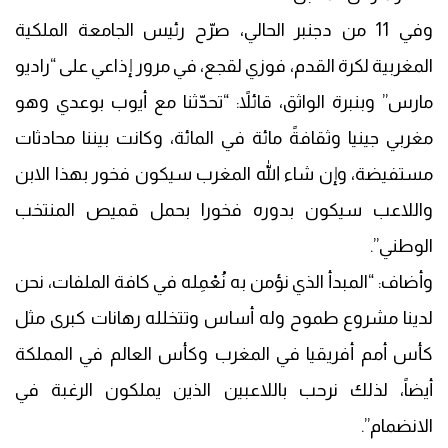
وفي 11 من دجنبر الحالي، صرّح رئيس الجامعة الملكية
المغربية لكرة القدم، فوزي لقجع، في مرور إذاعي على “راديو
مارس” وبنبرة الواثق، قائلاً: “تحدّثنا مع أيوب بوعدي وهو
مغربي جينيا وثقافةً مائة في المائة، وكانت بيننا محادثات
مستفيضة، وإن شاء الله المغرب سيكون فخور بهذا الابن
واللاعب سيكون بدوره فخورا بحمل قميص المنتخب
الوطني”.
وأضاف: “المبدأ الذي نؤمن به نُعْمِله في كافة الملفات، نحن
لدينا مشروع طموح وله أساس وتتخلله رهانات كبرى مثل
كأس أمم أفريقيا في المغرب وكأس العالم في المملكة
أيضاً، لذلك نرحب باللاعبين الذين يملكون الرغبة في
الانضمام”.