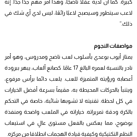
كبيرة. كما أن لديه عقلًا ناضجًا، وهذا أمر مهم جدًا جدًا. إنه
لاعب سيتطور وسيصبح لاعبًا رائعًا، ليس لدي أي شك في
ذلك.”
مواصفات النجوم
يمتاز أيوب بوعدي بأسلوب لعب ناضج ومدروس، وهو أمر
نادر بالنسبة لعمره البالغ 17 عامًا. كصانع ألعاب، يبهر ببرودة
أعصابه ورؤيته المتميزة للعب. يلعب دائما برأس مرفوع،
ويتنبأ بالحركات المحيطة به، مقيماً بسرعة أفضل الخيارات
في كل لحظة. تقنيته لا تشوبها شائبة، خاصة في التحكم
بالكرة ودقة تمريراته. خياراته في الملعب واضحة ومنفذة
بوضوح، مما يعكس بالفعل مستوى عالٍ في استيعاب
النظم التكتيكية وكيفية قيادة الهجمات انطلاقا من مركزه.