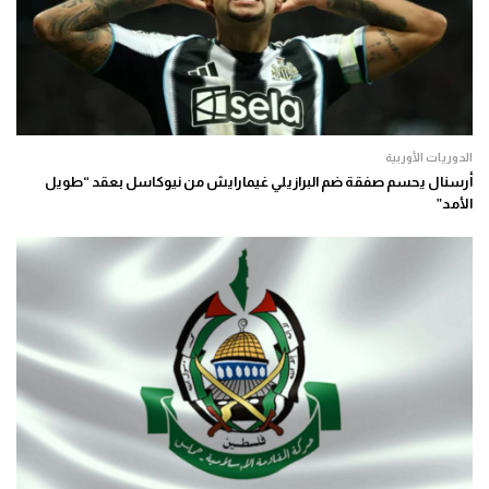
الدوريات الأوربية
أرسنال يحسم صفقة ضم البرازيلي غيمارايش من نيوكاسل بعقد “طويل
الأمد”