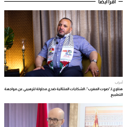
اقرأ أيضا
أحزاب
هناوي لـ”صوت المغرب”: الشكايات المتتالية ضدي محاولة لترهيبي عن مواجهة
التطبيع