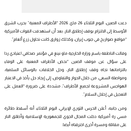
دعت الصين، اليوم الثلاثاء 26 ماي 2026 “الأطراف المعنية” بحرب الشرق
الأوسط إلى الالتزام بوقف إطلاق النار، بعد أن استهدفت القوات الأميركية
“مواقع صواريخ في جنوب إيران، وكذلك زوارق كانت تحاول زرع ألغام”.
وقالت الناطقة باسم وزارة الخارجية ماو نينغ في مؤتمر صحافي اعتيادي ردا
على سؤال عن موقف الصين “نحض الأطراف المعنية على الوفاء
بالتزاماتها تجاه وقف إطلاق النار، وحل الخلافات بالوسائل السلمية،
ومواصلة السعي، من خلال الحوار والتفاوض، إلى إيجاد حل يأخذ في الاعتبار
الهواجس المشروعة لجميع الأطراف”، مشددة على ضرورة “العمل على
التعجيل في إحلال السلام”.
ومن جانبه، أعلن الحرس الثوري الإيراني، اليوم الثلاثاء، أنه أسقط طائرة
مسي رة أميركية دخلت المجال الجوي للجمهورية الإسلامية وأطلق النار
على مقاتلة ومسرة أخرى اخترقتاه أيضا.