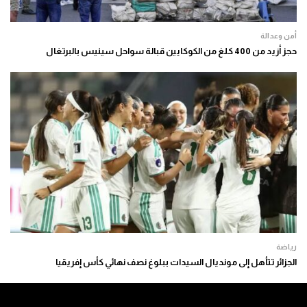
أمن وعدالة
حجز أزيد من 400 كلغ من الكوكايين قبالة سواحل سينيس بالبرتغال
رياضة
الجزائر تتأهل إلى مونديال السيدات ببلوغ نصف نهائي كأس إفريقيا