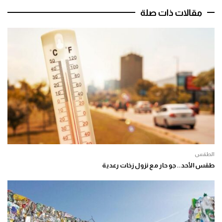
مقالات ذات صلة
الطقس
طقس الأحد.. جو حار مع نزول زخات رعدية