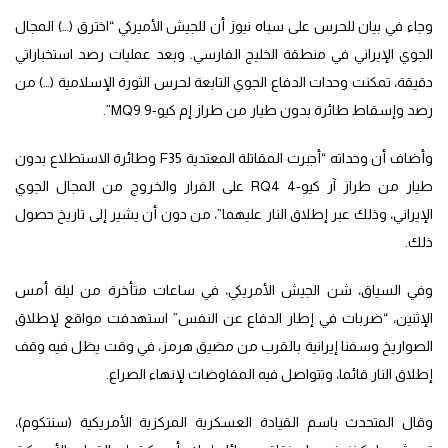
وجاء في بيان للحرس على سباه نيوز أن للجيش الأميركي “اخترق (…) المجال
الجوي الإيراني في منطقة الخليج الفارسي. وبعد عمليات رصد استخباراتي
دقيقة، تمكنت وحدات الدفاع الجوي التابعة لحرس الثورة الإسلامية (…) من
رصد وإسقاط طائرة بدون طيار من طراز إم كيو-9 MQ9”.
وأضاف أن وحداته “أجبرت المقاتلة المعتدية F35 وطائرة الاستطلاع بدون
طيار من طراز آر كيو-4 RQ4 على الفرار والخروج من المجال الجوي
الإيراني، وذلك عبر إطلاق النار عليهما”، من دون أن يشير إلى تاريخ حصول
ذلك.
وفي السياق، شن الجيش الأمريكي، في ساعات متأخرة من ليلة أمس
الإثنين، “ضربات في إطار الدفاع عن النفس” استهدفت مواقع لإطلاق
الصواريخ وسفنا إيرانية بالقرب من مضيق هرمز، في وقت يظل فيه وقف
إطلاق النار قائما، وتتواصل فيه المفاوضات لإنهاء الصراع.
وقال المتحدث باسم القيادة العسكرية المركزية الأمريكية (سنتكوم)،