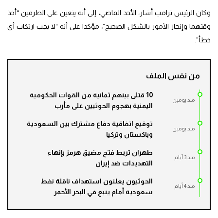
وكان الرئيس ترامب أشار، الأحد الماضي، إلى أنه يتعين على الطرفين “أخذ
وقتهما وإنجاز الأمور بالشكل الصحيح”، مؤكدا على أنه “لا يجب ارتكاب أي
خطأ”.
من نفس الملف
10 قتلى بينهم ثمانية من القوات الحكومية
مند يومين
اليمنية بهجوم الحوثيين على مأرب
توقيع اتفاقية دفاع مشترك بين السعودية
مند يومين
وباكستان وتركيا
طهران تربط فتح مضيق هرمز بإنهاء
مند 3 أيام
التهديدات ضد إيران
الحوثيون يعلنون استهداف ناقلة نفط
مند 4 أيام
سعودية أمام ينبع في البحر الأحمر