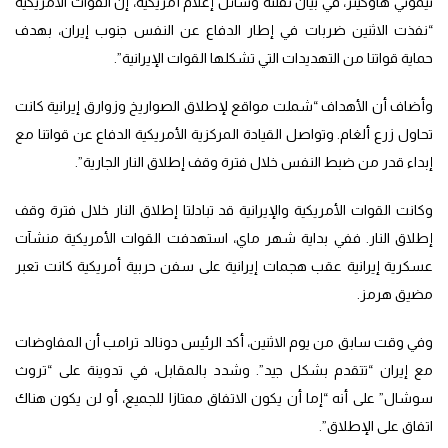
تيموثي هاوكينز، في بيان نقلته وسائل إعلام أمريكية، إن القوات الأمريكية
“نفذت الاثنين ضربات في إطار الدفاع عن النفس جنوب إيران، بهدف
حماية قواتنا من التهديدات التي تشكلها القوات الإيرانية”.
وأضاف أن الأهداف “شملت مواقع لإطلاق الصواريخ وزوارق إيرانية كانت
تحاول زرع ألغام. وتواصل القيادة المركزية الأمريكية الدفاع عن قواتنا مع
إبداء قدر من ضبط النفس خلال فترة وقف إطلاق النار الجارية”.
وكانت القوات الأمريكية والإيرانية قد تبادلتا إطلاق النار خلال فترة وقف
إطلاق النار. ففي بداية شهر ماي، استهدفت القوات الأمريكية منشآت
عسكرية إيرانية عقب هجمات إيرانية على سفن حربية أمريكية كانت تعبر
مضيق هرمز.
وفي وقت سابق من يوم الاثنين، أكد الرئيس دونالد ترامب أن المفاوضات
مع إيران “تتقدم بشكل جيد”. وشدد بالمقابل، في تدوينة على “تروث
سوشال” على أنه “إما أن يكون الاتفاق ممتازا للجميع، أو لن يكون هناك
اتفاق على الإطلاق”.