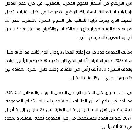
من الارتفاع في أسعار اللحوم الحمراء بالمغرب، في حال عدم التدخل
بإجراءات استعجالية لاستدراك الوضع، خصوصا في ظل اقتراب فصل
الصيف الذي يعرف تزايدا للطلب على اللحوم الحمراء بالمغرب نظرا لما
تعرفه هذه الفترة من ارتفاع وتيرة الأعراس والأفراح، ودخول عدد كبير من
الجالية المغربية المقيمة بالخارج.
وكانت الحكومة قدد قررت إعادة العمل بالإجراء الذي كانت قد أقرته خلال
سنة 2023 لدعم استيراد الأغنام، الذي كان يقدر بـ500 درهم للرأس الواحد،
بهدف استيراد 300 ألف رأس من الأغنام، وذلك خلال الفترة الممتدة بين
15 مارس الجاري إلى 15 يونيو المقبل.
في ذات السياق، كان المكتب الوطني المهني للحبوب والقطاني “ONICL”،
قد أكد في بلاغ له أن الطلبات المتعلقة باستيراد الأغنام المدعومة،
المقدمة من قبل المستوردين خلال الفترة من 29 مارس إلى 5 أبريل
2024 تجاوزت العدد المستهدف من قبل الحكومة لهذه العملية، والمحدد
في 300 ألف رأس.