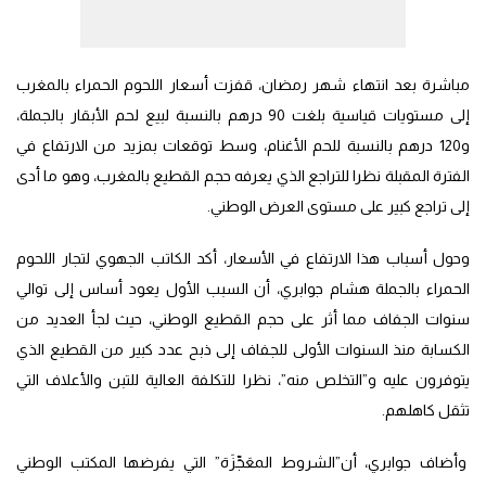
مباشرة بعد انتهاء شهر رمضان، قفزت أسعار اللحوم الحمراء بالمغرب
إلى مستويات قياسية بلغت 90 درهم بالنسبة لبيع لحم الأبقار بالجملة،
و120 درهم بالنسبة للحم الأغنام، وسط توقعات بمزيد من الارتفاع في
الفترة المقبلة نظرا للتراجع الذي يعرفه حجم القطيع بالمغرب، وهو ما أدى
إلى تراجع كبير على مستوى العرض الوطني.
وحول أسباب هذا الارتفاع في الأسعار، أكد الكاتب الجهوي لتجار اللحوم
الحمراء بالجملة هشام جوابري، أن السبب الأول يعود أساس إلى توالي
سنوات الجفاف مما أثر على حجم القطيع الوطني، حيث لجأ العديد من
الكسابة منذ السنوات الأولى للجفاف إلى ذبح عدد كبير من القطيع الذي
يتوفرون عليه و”التخلص منه”، نظرا للتكلفة العالية للتبن والأعلاف التي
تثقل كاهلهم.
وأضاف جوابري، أن”الشروط المعَجِّزَة” التي يفرضها المكتب الوطني