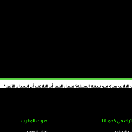
ة
الاف فجأة نحو سبتة المحتلة؟ بفعل الفقر أم التلاعب أم انسداد الأفق؟
تابع على الموقع
رك في خدماتنا
صوت المغرب