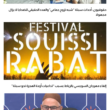
حقوقيون: أحداث سبتة “شبه نزوح جماعي” والعدد الحقيقي للضحايا لا يزال
مجهولا
إلغاء مهرجان السويسي بالرباط بسبب “تداعيات أزمة الهجرة نحو سبتة”