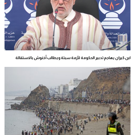
ابن كيران يهاجم تدبير الحكومة لأزمة سبتة ويطالب أخنوش بالاستقالة