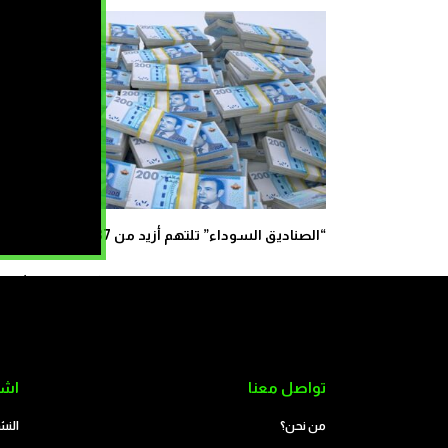
“الصناديق السوداء” تلتهم أزيد من 137 مليار درهم
كيف زحف عشرات ال
تواصل معنا
اشت
من نحن؟
النش