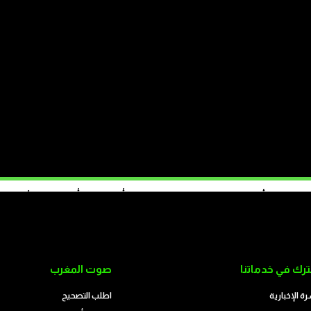
الاف فجأة نحو سبتة المحتلة؟ بفعل الفقر أم التلاعب أم انسداد الأفق؟
تابع على الموقع
رك في خدماتنا
صوت المغرب
رة الإخبارية
اطلب التصحيح