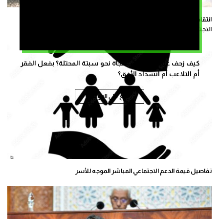
انتقادات لقرار إلغاء برنامج “مليون محفظة” بسبب إشكاليات المؤشر
الاجتماعي
كيف زحف عشرات الالاف فجأة نحو سبتة المحتلة؟ بفعل الفقر
أم التلاعب أم انسداد الأفق؟
تابع على الموقع
تفاصيل قيمة الدعم الاجتماعي المباشر الموجه للأسر