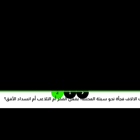
جمال العسري: “توقيفات الأساتذة غير دستورية”
‹
2
1
الاف فجأة نحو سبتة المحتلة؟ بفعل الفقر أم التلاعب أم انسداد الأفق؟
تابع على الموقع