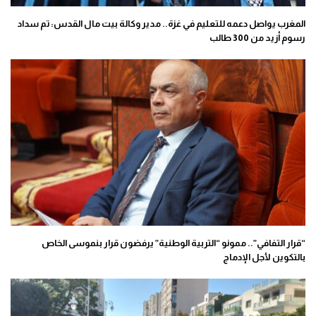
المغرب يواصل دعمه للتعليم في غزة.. مدير وكالة بيت مال القدس: تم سداد
رسوم أزيد من 300 طالب
“قرار التفافي”.. ممونو “التربية الوطنية” يرفضون قرار بنموسى الخاص
بالتكوين لأجل الإدماج