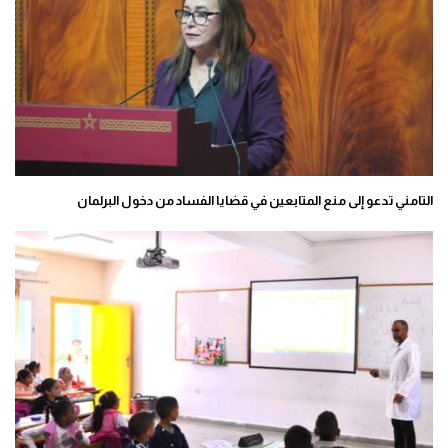
التامني تدعو إلى منع المتابعين في قضايا الفساد من دخول البرلمان