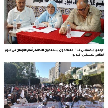
“ارفعوا التهميش عنا”.. متقاعدون يستعدون للتظاهر أمام البرلمان في اليوم
العالمي للمسنين- فيديو