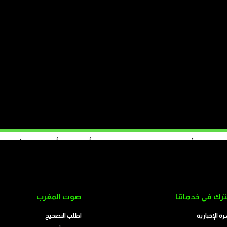
مهرجان مراكش للفيلم يرفع ستاره
“كذب
الاف فجأة نحو سبتة المحتلة؟ بفعل الفقر أم التلاعب أم انسداد الأفق؟
تابع على الموقع
رك في خدماتنا
صوت المغرب
رة الإخبارية
اطلب التصحيح