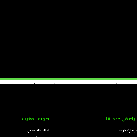
أطباء القطاع العام يطالبون برفع الأجور
الاف فجأة نحو سبتة المحتلة؟ بفعل الفقر أم التلاعب أم انسداد الأفق؟
تابع على الموقع
رك في خدماتنا
صوت المغرب
رة الإخبارية
اطلب التصحيح