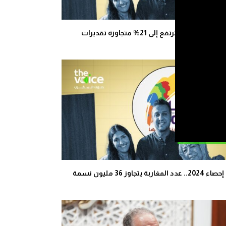
إحصاء 2024: البطالة ترتفع إلى 21% متجاوزة تقديرات
وبية التخطيط”
د المغاربة يتجاوز 36 مليون نسمة