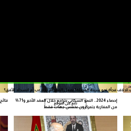
بنموسى: الخصوبة تنخفض إلى أقل من طفلين لكل امرأة
والهرم السكاني ينقلب
“مند
الاف فجأة نحو سبتة المحتلة؟ بفعل الفقر أم التلاعب أم انسداد الأفق؟
إحصاء 2024.. النمو السكاني يتراجع خلال العقد الأخير و71%
نتائج إحصاء 2024.. عد
تابع على الموقع
من المغاربة يتمركزون بخمس جهات فقط