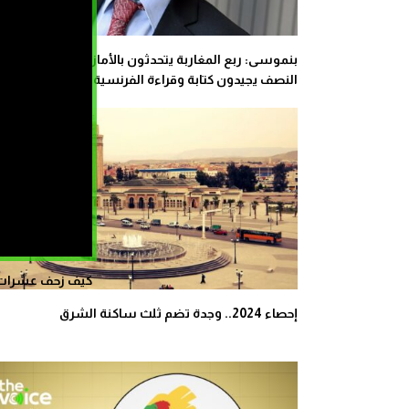
بنموسى: ربع المغاربة يتحدثون بالأمازيغية وأكثر من
النصف يجيدون كتابة وقراءة الفرنسية
كيف زحف عشرات ال
إحصاء 2024.. وجدة تضم ثلث ساكنة الشرق