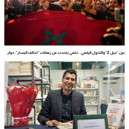
بين “جيل Z” والتحول الرقمي.. حلمي يتحدث عن رهانات “تحالف اليسار” ـ حوار