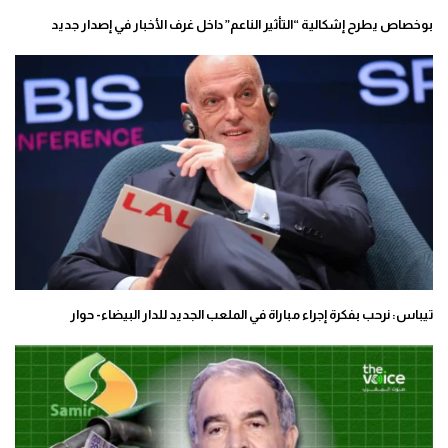
بوخصاص يطرح إشكالية “التأثير الناعم” داخل غرف الأخبار في إصدار جديد
تيباس: نرحب بفكرة إجراء مباراة في الملعب الجديد للدار البيضاء- حوار