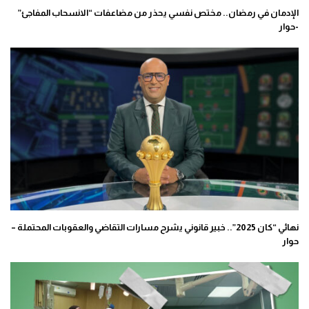
الإدمان في رمضان.. مختص نفسي يحذر من مضاعفات “الانسحاب المفاجئ”
-حوار
نهائي “كان 2025”.. خبير قانوني يشرح مسارات التقاضي والعقوبات المحتملة –
حوار