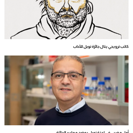
كاتب نرويجي ينال جائزة نوبل للآداب
أول مغربي في لجنة نوبل يوضح معايير الجائزة