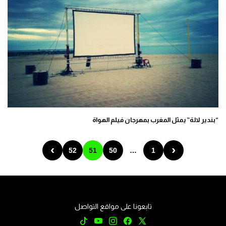
“بندير لالة” يمثل المغرب بمهرجان فيلم الهواة
›
‹
52
51
50
…
1
تابعونا على مواقع التواصل