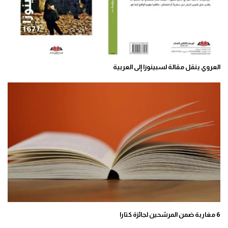
العروي ينقل مقالة لسبينوزا إلى العربية
6 مغاربة ضمن المرشحين لجائزة كتارا