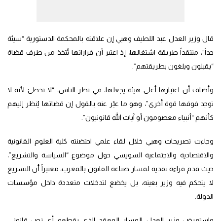
قال وزير العدل عبد اللطيف وهبي إن علاقته بالمحكمة الدستورية “سيئة
جداً”، منتقداً طريقة اشتغالها، إذ اعتبر أن قراراتها تُتخذ من طرف قضاة
“يقبلون ويلغون بطريقتهم”.
وأضاف أن اعتبارها أعلى هيئة يجعلها، في نظر الناس، “لا تخطئ لأنه لا
توجد فوقها قوة أخرى”، وهو ما عبّر عنه بالقول إن قضاتها يُنظر إليهم
كأنهم “أنبياء معصومون أو آيات الله قانونيون”.
وجاءت تصريحات وهبي خلال لقاء علمي احتضنته كلية العلوم القانونية
والاقتصادية والاجتماعية السويسي حول موضوع “السياسة والتشريع”،
حيث قدم قراءة نقدية لمسار صناعة القانون بالمغرب، معتبراً أن التشريع
لا يتحكم فيه وزير بعينه، بل يخضع لتدخلات متعددة داخل مؤسسات
الدولة.
واستعرض وزير العدل المسار المعقد الذي يقطعه أي نص قانوني،