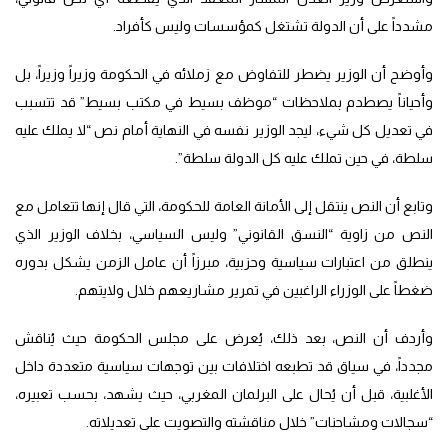
مشدداً على أن الدولة تشتغل كمؤسسات وليس كأفراد.
وأوضح أن الوزير يضطر للتفاوض مع زملائه في الحكومة وزيراً وزيراً، بل
وأحياناً يصطدم بملاحظات “موظف بسيط في مكتب بسيط” قد تتسبب
في تعديل كل شيء، ليجد الوزير نفسه في النهاية أمام نص “لا يملك عليه
سلطة، في حين تملك عليه كل الدولة سلطة”.
وتابع أن النص ينتقل إلى الأمانة العامة للحكومة، التي قال إنها تتعامل مع
النص من زاوية “النسق القانوني” وليس السياسي، بخلاف الوزير الذي
ينطلق من اعتبارات سياسية وحزبية، مبرزاً أن عامل الزمن يشكل بدوره
ضغطاً على الوزراء الراغبين في تمرير مشاريعهم خلال ولايتهم.
وأردف أن النص، بعد ذلك، يُعرض على مجلس الحكومة حيث يُناقش
مجدداً، في سياق قد تطبعه اختلافات بين توجهات سياسية متعددة داخل
الأغلبية، قبل أن يُحال على البرلمان المغربي، حيث يشهد، بحسب تعبيره،
“سجالات ومشاحنات” خلال مناقشته والتصويت على تعديلاته.