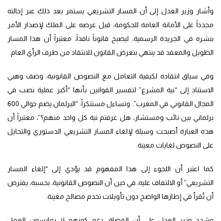
وأشار وزير العدل إلى أن المسار التشريعي يستمر بعد ذلك عبر إحالته
مجدداً على الأمانة العامة للحكومة، قبل عرضه على الملك لإصدار الأمر
بنشره في الجريدة الرسمية، ليصبح قانوناً نافذاً، معتبراً أن هذا المسار
الطويل والمعقد قد ينتهي بتعرض القانون للانتقاد من طرف الرأي العام.
وفي سياق انتقاده لكيفية التعامل مع النصوص القانونية، وصف وهبي
الاستناد إلى “نية المشرع” لتفسير القوانين بأنها “أكبر عملية نصب في
المجال القانوني في المغرب”. وتساءل مستنكراً: “البرلمان يضم حوالي 600
برلماني بين نائب ومستشار، هل عرفتم نية كل واحد منهم؟”، معتبراً أن
هذه العبارة أصبحت وسيلة لإلغاء المسار التشريعي الدستوري والتحايل
على النصوص لغايات معينة.
كما اعتبر أن اللجوء إلى هذا المفهوم قد يؤدي إلى “إلغاء المسار
التشريعي” أو الالتفاف عليه، في حين أن النصوص القانونية، بحسبه، يفترض
أن تُقرأ في إطارها الواضح دون تأويلات تخدم مصالح معينة.
وشدد وزير العدل على أن القضاة، رغم كونهم لا يمارسون العمل