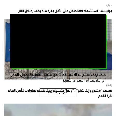
دولي
يونيسف: استشهاد 300 طفل على الأقل بغزة منذ وقف إطلاق النار
كيف زحف عشرات الالاف فجأة نحو سبتة المحتلة؟ بفعل الفقر
أم التلاعب أم انسداد الأفق؟
إعلام
بسبب “مشروع إنفانتينو”.. “ويفا” يتمسك بمقاطعته بطولات كأس العالم
تابع على الموقع
لكرة القدم