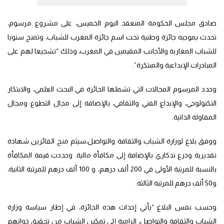
صادق مجلس الحكومة المنعقد اليوم الخميس، على مشروع مرسوم،
تحدث بموجبه جائزة وطنية تحت اسم جائزة المغرب للشباب، وتمنح سنويا
للشباب المغاربة والأجانب المقيمين في المغرب، وذلك “تشجيعا لهم على
المبادرات الإبداعية والمبتكرة”.
وحدد المرسوم المجالات التي تشملها الجائزة في البحث العلمي، والابتكار
التكنولوجي، والإبداع الفني والثقافي، بالإضافة إلى مجال التطوع ومجال
المقاولة الذاتية.
ووفق بلاغ لوزارة الشباب والثقافة والتواصل،سيتم منح الفائزين شهادة
تقديرية وذرع تذكاري بالإضافة إلى مكافأة مالية. وحددت قيمة المكافأة
بالنسبة للمرتبة الأولى في 200 ألف درهم، و 100 ألف درهم للمرتبة الثانية،
و50 ألف درهم للمرتبة الثالثة.
وحسب نفس البلاغ “يأتي إحداث هذه الجائزة، في إطار سياسة وزارة
الشباب والثقافة والتواصل، الرامية إلى تمكين الشباب من تحقيق ذواتهم