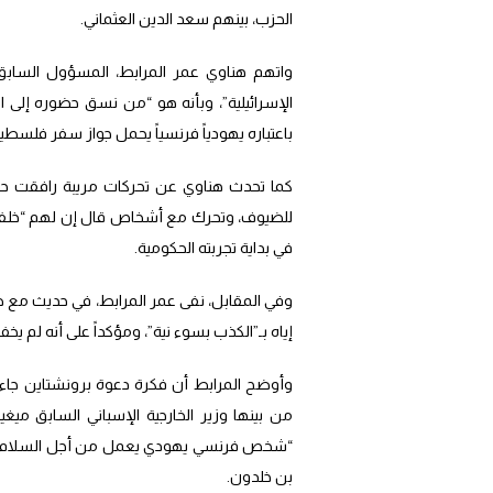
الحزب، بينهم سعد الدين العثماني.
واتهم هناوي عمر المرابط، المسؤول السابق 
الإسرائيلية”، وبأنه هو “من نسق حضوره إلى 
باعتباره يهودياً فرنسياً يحمل جواز سفر فلسطيني
كما تحدث هناوي عن تحركات مريبة رافقت حضو
للضيوف، وتحرك مع أشخاص قال إن لهم “خلفيات غ
في بداية تجربته الحكومية.
وفي المقابل، نفى عمر المرابط، في حديث مع 
إياه بـ”الكذب بسوء نية”، ومؤكداً على أنه لم ي
وأوضح المرابط أن فكرة دعوة برونشتاين جا
من بينها وزير الخارجية الإسباني السابق ميغي
“شخص فرنسي يهودي يعمل من أجل السلام ومنا
بن خلدون.