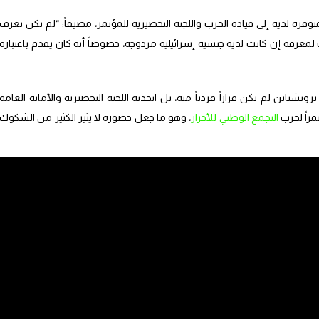
وفرة لديه إلى قيادة الحزب واللجنة التحضيرية للمؤتمر، مضيفاً: “لم نكن نعرف
ت لمعرفة إن كانت لديه جنسية إسرائيلية مزدوجة، خصوصاً أنه كان يقدم باعتباره
شتاين لم يكن قراراً فردياً منه، بل اتخذته اللجنة التحضيرية والأمانة العامة
راً لحزب
التجمع الوطني للأحرار
، وهو ما جعل حضوره لا يثير الكثير من الشكوك
 حديثه عن “خلق توازن” بين حضور خالد مشعل وبرونشتاين، قائلاً: “هل يوجد
 بالكامل”.
طينية ملك له، بينما هي ملك لجميع الديمقراطيين والمدافعين عن حقوق
ته درع إعمار غزة، ومساهمته في تشكيل لجنة إعمار غزة في أوروبا.
ديمه لقيادات الحزب والتقاط الصور معهم، قال المرابط: “أنا لا أعرف برونشتاين
حينها أصلاً ليقول اليوم هذا الكلام”، مضيفاً أن لقاءه بقيادات الحزب كان أمراً