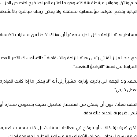
 وثائق وفواتير مرتبطة بتنقلاته، وهو ما اعتبره المرابط خارج اختصاص الحزب،
الية يخضع لقواعد مؤسساتية مستقلة ولا يمكن ربطه مباشرة بالأنشطة
اطر هيئة النزاهة داخل الحزب، معتبراً أن هناك “خلطاً بين مسارات تنظيمية
بد العزيز أفتاتي رئيس هيئة النزاهة والشفافية آنذاك، أمسك الأخير العصا
مرابط من تهمة “التواطؤ المتعمد”.
لف، ولا الجهة التي بادرت بإثارته، مشيراً إلى أنه “لا يتذكر ما إذا كانت المبادرة
معطى خارجي”.
الملف فعلاً”، دون أن يتمكن من استحضار تفاصيل دقيقة بخصوص مساره أو
تنظيمي ضرورية لتحديد ذلك بدقة.
 تكن تعرف إشكالات أو بلوكاج في معالجة الملفات”، بل كانت، بحسب تعبيره،
جيه، مع تسجيل تجاوب مختلف الأطراف مع مساطر التنظيم المعتمدة آنذاك.