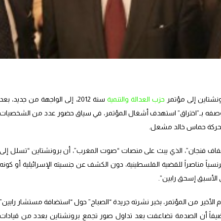
ونشتاين إلى مؤتمر
حزب العدالة والتنمية
سنة 2012، إلى الواجهة من جديد، بعد
 وصفه بـ”اختراق” استهدف أشغال المؤتمر، في سياق حضور عدد من الشخصيات
 لحركة حماس خالد مشعل.
“ضفاف فنجان”، الذي يبث على منصات “صوت المغرب”، أن برونشتاين “تسلل إلى
نسياً مناصراً للقضية الفلسطينية، دون الكشف عن جنسيته الإسرائيلية أو كونه
ي الأسبق إسحق رابين”.
 الأخير من المؤتمر، بخبر نشرته جريدة “الصباح” حول “استضافة مستشار رابين”
يفاً أن الصدمة تضاعفت بعد تداول صور تجمع برونشتاين بعدد من قيادات