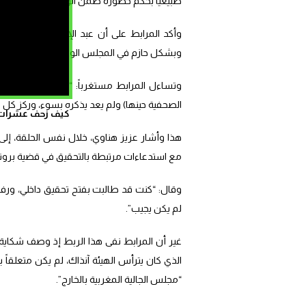
طبيعياً بحكم حضوره ضمن الوفود الأجنبية.
وأكد المرابط على أن عبد الإله بنكيران الأمي
وبشكل حازم في المجلس الوطني اللاحق للواقعة و
وتساءل المرابط مستغرباً: “لماذا يخفي هناو
الصحفية حينها) ولم يعد يذكره بسوء، وركز كل ه
كيف زحف عشرات ال
هذا وأشار عزيز هناوي، خلال نفس الحلقة، إلى أ
مع استدعاءات مرتبطة بالتحقيق في قضية برون
وقال: “كنت قد طالبت بفتح تحقيق داخلي، ورفع
لم يكن يجيب”.
غير أن المرابط نفى هذا الربط إذ وصف شكاية هن
الذي كان يترأس الهيئة آنذاك، لم يكن متعلق
“مجلس الجالية المغربية بالخارج”.