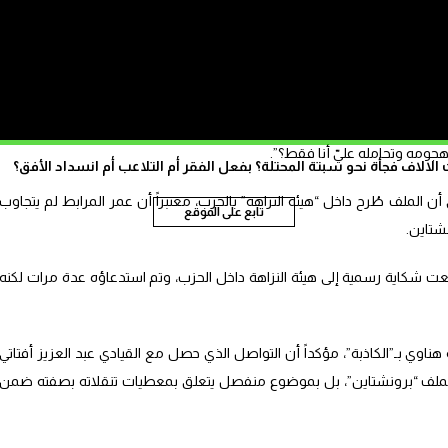
ن العام لحزب العدالة والتنمية، ورئيس الحكومة آنذاك، “رد على هناوي مباشرة
قال له علانية: أنا الذي اتخذت هذا القرار وأنا من يتحمل المسؤولية”.
ي هذه الحقيقة؟ ولماذا تصالح مع رضا بن خلدون (المكلف بالضيوف والندوات
جومه وتحامله عليّ أنا فقط؟”.
الاف فجأة نحو سبتة المحتلة؟ بفعل الفقر أم التلاعب أم انسداد الأفق؟
ن الملف طُرح داخل “هيئة النزاهة” بالحزب، معتبراً أن عمر المرابط لم يتجاوب
تابع على الموقع
شتاين.
ت شكاية رسمية إلى هيئة النزاهة داخل الحزب، وتم استدعاؤه عدة مرات لكنه
اوي بـ”الكاذبة”، مؤكداً أن التواصل الذي حصل مع القيادي عبد العزيز أفتاتي
اً بملف “برونشتاين”، بل بموضوع منفصل يتعلق بمعطيات تنقلاته بصفته ضمن