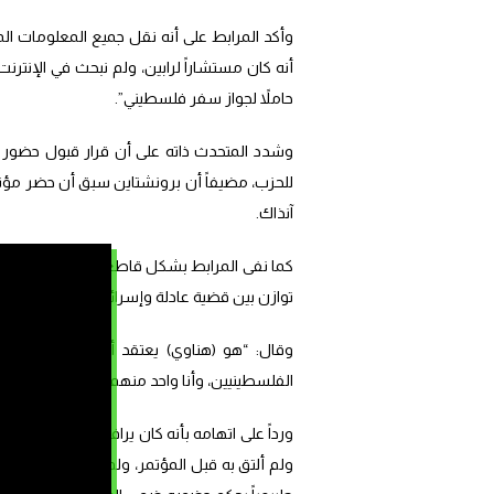
وأكد المرابط على أنه نقل جميع المعلومات المت
أنه كان مستشاراً لرابين، ولم نبحث في الإنترن
حاملاً لجواز سفر فلسطيني”.
وشدد المتحدث ذاته على أن قرار قبول حضور برون
للحزب، مضيفاً أن برونشتاين سبق أن حضر مؤتم
آنذاك.
كما نفى المرابط بشكل قاطع رواية هناوي بشأن
توازن بين قضية عادلة وإسرائيل؟ هذا كلام كاذب
وقال: “هو (هناوي) يعتقد أن القضية الفلس
الفلسطينيين، وأنا واحد منهم”، مشيراً إلى حياز
ورداً على اتهامه بأنه كان يرافق برونشتاين لتق
ولم ألتق به قبل المؤتمر، ولم يكن هناوي حاضراً 