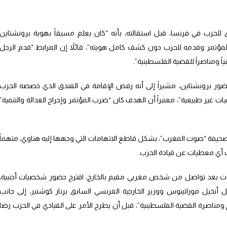
للحزب في فرنسا، قبل استقالته، بأنه “كان يعلم مسبقاً بهوية برونشتاين
المؤتمر وقدمه للحزب دون كشف كامل هويته”، قائلاً إن المرابط “قدم الرجل
اً ومناصراً للقضية الفلسطينية”.
ر برونشتاين، مشيراً إلى أنه رفض الإقامة في الفندق الذي خصصه الحزب
ير طبيعية”، معتبراً أن الهدف كان “ضرب المؤتمر وإحراج العدالة والتنمية”
صحيفة “صوت المغرب”، بشكل قاطع الاتهامات التي وجهها إليه هناوي، متهماً
خف أي معطيات عن قيادة الحزب.
ءت بعد تواصل من شخص مغربي مقيم بالخارج، اقترح حضور شخصيات أجنبية،
ل أنخيل موراتينوس ووزير الخارجية الفرنسي السابق برنار كوشنير، إلى جانب
صرة القضية الفلسطينية”، قبل أن يطرح الأمر على القيادي في الحزب رضا