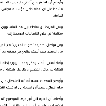
وأوضح أن النقاش مع أفتاتي دار حول طلب تقديم
مشدداً على أن عمله داخل مؤسسة مجلس الج
الحزبية.
ونفى المرابط أي تقاطع بين هذا الملف وبين مس
مختلفة” في طرح الاتهامات الموجهة إليه.
وفي تواصل لصحيفة “صوت المغرب” مع القيادي ع
من الوسط؛ حيث أنصف هناوي في صدقه، وبرأ ال
وأفاد أفتاتي بأنه لا يتذكر بدقة سيرورة إحالة الم
تلقائية من داخل التنظيم أو بناء على شكاية أو 
وأوضح المتحدث نفسه أنه “تم الاشتغال على 
مآله النهائي، مرجحاً أن العودة إلى الأرشيف ال
وأضاف أن الفترة التي أثير فيها الموضوع “لم
تخضع لحذر عام من أي محاولات للتأثير أو التو