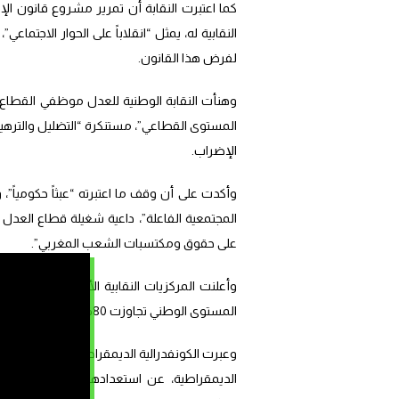
كما اعتبرت النقابة أن تمرير مشروع قانون ال
النقابية له، يمثل “انقلاباً على الحوار الاجت
لفرض هذا القانون.
وهنأت النقابة الوطنية للعدل موظفي القطاع عل
المستوى القطاعي”، مستنكرة “التضليل والتره
الإضراب.
وأكدت على أن وقف ما اعتبرته “عبثاً حكومياً”
المجتمعية الفاعلة”، داعية شغيلة قطاع العدل إ
على حقوق ومكتسبات الشعب المغربي”.
المستوى الوطني تجاوزت 80%.
وعبرت الكونفدرالية الديمقراطية للشغل، والات
الديمقراطية، عن استعدادها “لمواصلة النضال