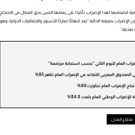
بية انضمامها لهذا الإضراب، تأكيدًا على رفضها المس بحق العمال في الاحتجاج
لإضراب بصيغته الحالية “يعد انتهاكًا صارخًا للدستور والاتفاقيات الدولية، وهو
عديله”.
ضراب العام لليوم الثاني “بنسب استجابة مرتفعة”
صندوق المغربي للتقاعد في الإضراب العام تناهز 85%
جاح الإضراب العام تجاوزت 80%
لإضراب الوطني العام بلغت 84.8%
قطاع العدل