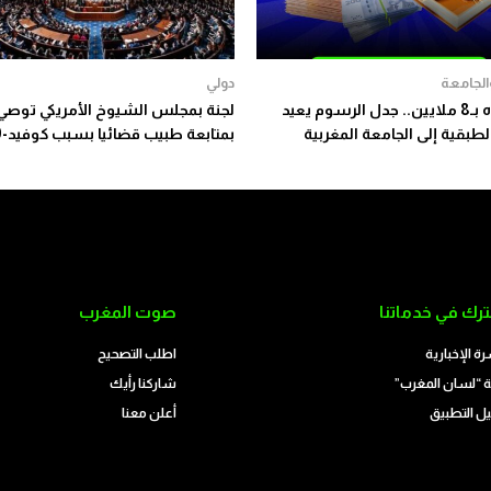
والجامعة
دولي
الدكتوراه بـ8 ملايين.. جدل الرسوم يعيد
لجنة بمجلس الشيوخ الأمريكي توصي
طبقية إلى الجامعة المغربية
بمتابعة طبيب قضائيا بسبب كوفيد-19
رك في خدماتنا
صوت المغرب
رة الإخبارية
اطلب التصحيح
 “لسان المغرب”
شاركنا رأيك
ل التطبيق
أعلن معنا