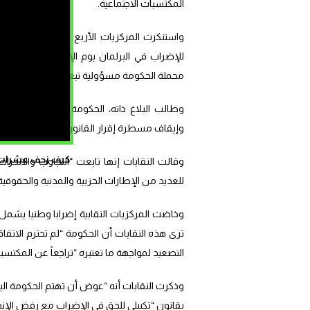
المكتسبات الاجتماعية.
للإضراب في البرلمان يوم الإضراب العام، وهو م
محملة الحكومة مسؤولية تبعاته وتداعياته.
وطالب البلاغ ذاته، الحكومة بالتراجع على كل
وإيقاف مسطرة إقرار القانون التنظيمي للإضرا
كيف زحف عشرات ال
وقالت النقابات إنها تابعت “التجاوب والانخرا
للعديد من الإطارات الحزبية والمدنية والحقوقية
وخاضت المركزيات النقابية إضرابا وطنيا يشمل 
ترى هذه النقابات أن الحكومة “لم تحترم الاتفاقا
التصعيد لمواجهة ما تعتبره “تراجعاً عن المكتسب
وذكرت النقابات أنه “عوض أن تهتم الحكومة اليوم
بقانون “تكبيلي للحق في الإضراب مع رفض الإنصا