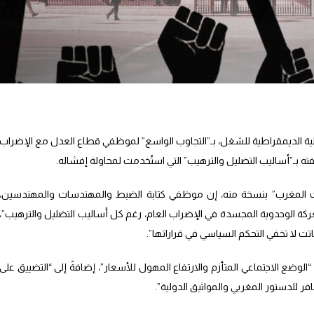
رالية الديمقراطية للشغل، بـ”التجاوب الواسع” لموظفي قطاع العدل مع الإضراب
ت المغرب” بنسخة منه، إن موظفي كتابة الضبط والمهندسات والمهندسين،
عركة الوحدوية المجسدة في الإضراب العام، رغم كل أساليب التضليل والترهيب”،
ت لا تخفي التحكم السياسي في قراراتها”.
وضع الاجتماعي المتأزم والارتفاع المهول للأسعار”، إضافةً إلى “التضييق على
فر للدستور المغربي والمواثيق الدولية”.