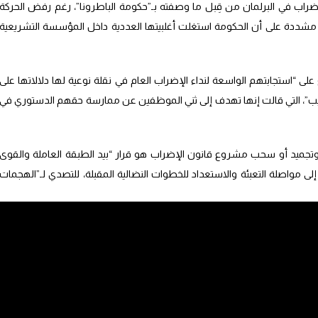
إضراب في البرلمان من قِبل ما وصفته بـ”حكومة الباطرونا”، رغم رفض الحركة
ماعي”، مشددة على أن الحكومة استغلت أغلبيتها العددية داخل المؤسسة التشريعية
ى “استجابتهم الواسعة لنداء الإضراب العام في نقلة نوعية لها دلالاتها على
يب”، التي قالت إنها تهدف إلى ثني الموظفين عن ممارسة حقهم الدستوري في
، وتجميد أو سحب مشروع قانون الإضراب هو قرار “بيد الطبقة العاملة والقوى
لى مواصلة التعبئة والاستعداد للخطوات النضالية المقبلة، للتصدي لـ”الهجمات
وأعلنت المركزيات النقابية الأربع الداعية إلى الإضراب العام الوطني الإنذاري ليوم 5 فبراير 2025 أن نسبة نجاح الإضراب على
حاد الوطني للشغل بالمغرب، والمنظمة الديمقراطية للشغل، وفيدرالية النقابات
 بجميع الأشكال الاحتجاجية السلمية”، دفاعًا عن الحق في الإضراب وحماية