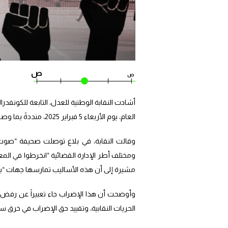
ص
ص
أشادت النقابة الوطنية للعدل، التابعة للكونفد
العام، يوم الأربعاء 5 فبراير 2025، منددةً بما وصفته بـ”أساليب التضليل والترهيب” التي استُخدمت لمحاولة إفشاله.
وقالت النقابة، في بلاغ توصلت صحيفة “صو
ومختلف أطر الإدارة القضائية “انخرطوا في الم
مشيرة إلى أن هذه الأساليب تمارسها جهات “بات
وأوضحت أن هذا الإضراب جاء تعبيراً عن رفض “ال
الحريات النقابية، وتقييد حق الإضراب في خرق سا