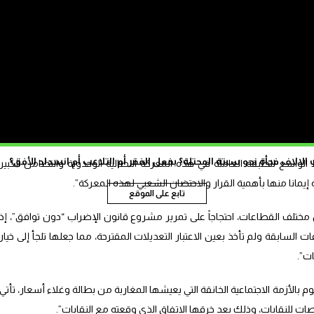
واستنكرت المركزيات الأربع بالمقابل في بلاغ، الأربعاء 05 فبراير 2025، “إصرار الحكومة على تمرير مشروع القانون التكبيلي
ا يعتبر استفزازا وتحديا للحركة النقابية مما يزيد منسوب التوتر والاحتقان”،
 القرارات والقوانين “التي تستهدف المكتسبات الاجتماعية والحقوق والحريات
ب والعودة إلى التفاوض الجدي والمسؤول”.
الاف فجأة نحو سبتة المحتلة؟ بفعل الفقر أم التلاعب أم انسداد الأفق؟
ط الواسع للطبقة العاملة في هذه المعركة النضالية الوحدوية والتضامن الكبير
 إيمانا منها بأهمية القرار والاحتضان الشعبي لهذه المعركة”.
تابع على الموقع
مختلف القطاعات، احتجاجاً على تمرير مشروع قانون الإضراب “دون توافق”، إذ
ت السابقة ولم تأخذ بعين الاعتبار التعديلات المقترحة، مما جعلها تلجأ إلى خيار
ات”.
 بالأزمة الاجتماعية الخانقة التي يعيشها المغاربة من بطالة وغلاء أسعار، تأتي
ت للنقابات، وذلك بعد خرقها الاتفاق الذي وقعته مع النقابات”.