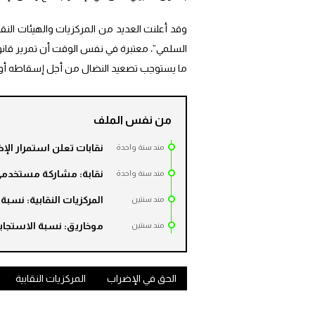
وقد أعلنت العديد من المركزيات والهيئات النقا
السلمي”، معتبرة في نفس الوقت أن تمرير قانون ا
ما يستوجب تصعيد النضال من أجل إسقاطه أو ت
من نفس الملف
نقابات تعلن استمرار الإ
مند سنة واحدة
نقابة: مشاركة مستخدمي ال
مند سنة واحدة
المركزيات النقابية: نسبة ن
مند سنتين
موخاريق: نسبة الاستجابة ل
مند سنتين
الحق في الإضراب
المركزيات النقابية