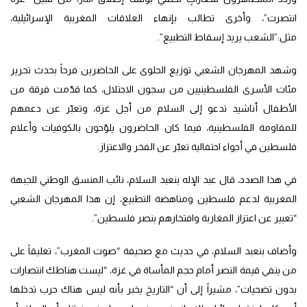
انتصرت”، وأخرى تطالب بإنهاء العلاقات المغربية الإسرائيلية،
مثل:”الشعب يريد إسقاط التطبيع”.
وشهد المهرجان الشعبي توزيع الحلوى على الحاضرين فرحاً بحدث تحرير
مئات الأسرى الفلسطينيين من سجون الاحتلال، كما قدّمت فرقة من
الأطفال أناشيد تدعو إلى السلام من أجل غزة، وتعبّر عن دعمهم
للمقاومة الفلسطينية، فيما كان الحاضرون يلوّحون بالكوفيات وأعلام
فلسطين في أجواء احتفالية تعبّر عن الفخر والاعتزاز.
في هذا الصدد، قال عبد الإله بنعبد السلام، نائب المنسق الوطني للجبهة
المغربية لدعم فلسطين ومناهضة التطبيع، إن هذا المهرجان الشعبي
“تعبير عن اعتزاز المغاربة وافتخارهم بنصر فلسطين”.
وأضاف بنعبد السلام، في حديث مع صحيفة “صوت المغرب”، تعليقاً على
من ينفي قيمة النصر أمام حجم المأساة في غزة، “ليست هناطك انتصارات
بدون تضحيات”، مشيراً إلى أن “التاريخ يخبر بأنه ليس هناك حرب تدخلها