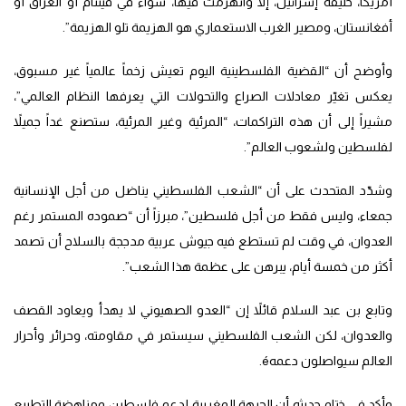
أمريكا، حليفة إسرائيل، إلا وانهزمت فيها، سواء في فيتنام أو العراق أو
أفغانستان، ومصير الغرب الاستعماري هو الهزيمة تلو الهزيمة”.
وأوضح أن “القضية الفلسطينية اليوم تعيش زخماً عالمياً غير مسبوق،
يعكس تغيّر معادلات الصراع والتحولات التي يعرفها النظام العالمي”،
مشيراً إلى أن هذه التراكمات، “المرئية وغير المرئية، ستصنع غداً جميلاً
لفلسطين ولشعوب العالم”.
وشدّد المتحدث على أن “الشعب الفلسطيني يناضل من أجل الإنسانية
جمعاء، وليس فقط من أجل فلسطين”، مبرزاً أن “صموده المستمر رغم
العدوان، في وقت لم تستطع فيه جيوش عربية مدججة بالسلاح أن تصمد
أكثر من خمسة أيام، يبرهن على عظمة هذا الشعب”.
وتابع بن عبد السلام قائلاً إن “العدو الصهيوني لا يهدأ ويعاود القصف
والعدوان، لكن الشعب الفلسطيني سيستمر في مقاومته، وحرائر وأحرار
العالم سيواصلون دعمهé.
وأكد في ختام حديثه أن الجبهة المغربية لدعم فلسطين ومناهضة التطبيع