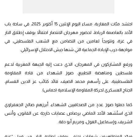
احتشد مئات المغاربة، مساء اليوم الإثنين 15 أكتوبر 2025، في ساحة باب
الأحد بالعاصمة الرباط، لحضور مهرجان الانتصار احتفالاً بوقف إطلاق النار
في غزة، وتتويجاً لعامين من التضامن مع الشعب الفلسطيني، في
مواجهة حرب الإبادة الجماعية التي شنها جيش الاحتلال الإسرائيلي.
ورفع المشاركون في المهرجان، الذي دعت إليه الجبهة المغربية لدعم
فلسطين ومناهضة التطبيع، صورَ الشهداء من قادة المقاومة
الفلسطينية، على رأسهم محمد الضيف، قائد كتائب عز الدين القسام،
الجناح العسكري لحركة المقاومة الإسلامية (حماس).
كما حملوا صورَ عددٍ من الصحافيين الشهداء، أبرزهم صالح الجعفراوي
الذي استُشهد الأحد الماضي برصاص عصابات خارجة عن القانون، وأنس
الشريف، وإسماعيل الغول، ومريم أبو دقة.
وردّد المتظاهرون شعاراتٍ تحتفي بوقف إطلاق النار، من قبيل “غزة