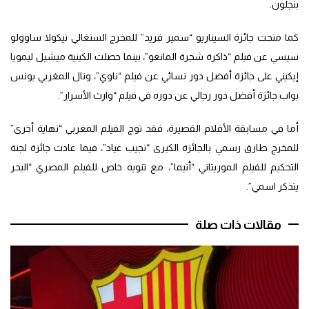
بنجلون.
كما منحت جائزة السيناريو “سمير فريد” للمخرج السنغالي نيكولا ساوولو
سيسي عن فيلم “ذاكرة شجرة المانغو”، بينما حصلت الكينية ميشيل ليمويا
إيكيني على جائزة أفضل دور نسائي عن فيلم “ناوي”، ونال المغربي يونس
بواب جائزة أفضل دور رجالي عن دوره في فيلم “وارث الأسرار”.
أما في مسابقة الأفلام القصيرة، فقد توج الفيلم المغربي “نهاية أخرى”
للمخرج طارق رسمي بالجائزة الكبرى “نجيب عياد”، فيما عادت جائزة لجنة
التحكيم للفيلم الموريتاني “أنيما”، مع تنويه خاص للفيلم المصري “البحر
يتذكر اسمي”.
مقالات ذات صلة