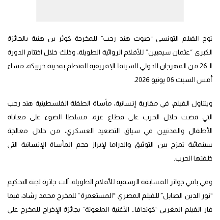
توج الفيلم التونسي “صوت هند رجب” للمخرجة كوثر بن هنية بالجائزة
الكبرى “عثمان سيمبين” للأفلام الروائية الطويلة، وذلك خلال اختتام الدورة
الـ26 من المهرجان الدولي للسينما الإفريقية المنظم بمدينة خريبكة، مساء
أمس السبت 06 يونيو 2026.
ويتناول الفيلم، في مقاربة إنسانية، مأساة الطفلة الفلسطينية هند رجب
التي قضت خلال الحرب على قطاع غزة، مسلطا الضوء على معاناة
الأطفال والمدنيين في سياق التصعيد العسكري، من خلال معالجة
سينمائية تمزج بين التوثيق والدراما لإبراز حجم المأساة الإنسانية التي
خلفتها الحرب.
وفي باقي جوائز المسابقة الرسمية للأفلام الطويلة، آلت جائزة لجنة التحكيم
“نور الدين الصايل” للفيلم المصري “المستعمرة” للمخرج محمد رشاد، فيما
فاز الفيلم المغربي “كوندافا.. الأغنية الملعونة” بجائزة الإخراج للمخرج علي