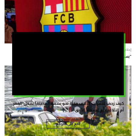
إعلام
“بسبب الظروف الراهنة”.. برشلونة يلغي مباراته الودية في المغرب
كيف زحف عشرات الالاف فجأة نحو سبتة المحتلة؟ بفعل الفقر
أم التلاعب أم انسداد الأفق؟
تابع على الموقع