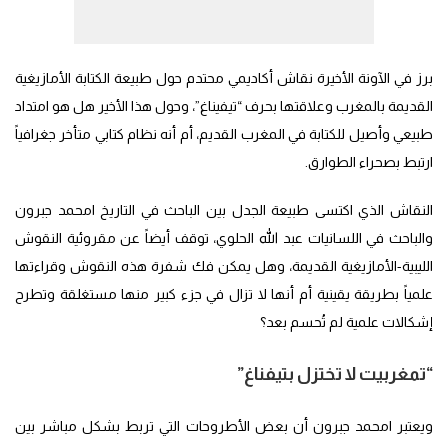
برز في الآونة الأخيرة نقاش أكاديمي محتدم حول طبيعة الكتابة الأمازيغية
القديمة بالمغرب وعلاقتها بحرف “تيفيناغ”، وحول هذا الأخير هل هو امتداد
طبيعي وأصيل للكتابة في المغرب القديم، أم أنه نظام كتابي متأخر جغرافياً
ارتبط بصحراء الطوارق.
النقاش الذي اكتسى طبيعة الجدل بين الباحث في التاريخ امحمد جبرون
والباحث في اللسانيات عبد الله الحلوي، توقف أيضاً عن مقروئية النقوش
الليبية-الأمازيغية القديمة، وهل يمكن فك شفرة هذه النقوش وقراءتها
علمياً بطريقة يقينية أم أنها لا تزال في جزء كبير منها مستغلقة وتطرح
إشكالات علمية لم تُحسم بعد؟
“تمغربيت لا تختزل بتيفناغ”
ويعتبر امحمد جبرون أن بعض الأطروحات التي تربط بشكل مباشر بين