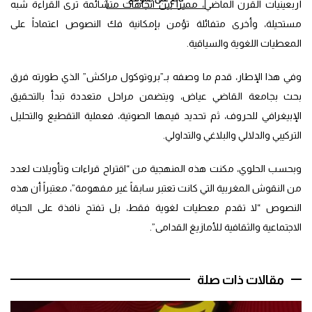
أربعينيات القرن الماضي، مميزاً بين اتجاهات متشائمة ترى القراءة شبه
مستحيلة، وأخرى متفائلة تؤمن بإمكانية فك النصوص اعتماداً على
المعطيات اللغوية والسياقية.
وفي هذا الإطار، قدم ما وصفه بـ”بروتوكول مراكش” الذي طورته فرق
بحث بجامعة القاضي عياض، ويتضمن مراحل متعددة تبدأ بالتحقيق
الإبيغرافي للحروف، ثم تحديد قيمها الصوتية، فعملية التقطيع والتحليل
التركيبي والدلالي والبلاغي والتداولي.
وبحسب الحلوي، مكنت هذه المنهجية من “اقتراح قراءات وتأويلات لعدد
من النقوش المغربية التي كانت تعتبر سابقاً غير مفهومة”، معتبراً أن هذه
النصوص “لا تقدم معطيات لغوية فقط، بل تفتح نافذة على الحياة
الاجتماعية والثقافية للأمازيغ القدامى”.
مقالات ذات صلة