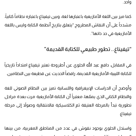
واحد.
كما ميز بين اللغة الأمازيغية باعتبارها لغة، وبين تيفيناغ باعتباره نظاماً كتابياً،
مشدداً على أن النقاش المطروح “يتعلق بتاريخ أنظمة الكتابة وليس باللغة
الأمازيغية في حد ذاتها”.
“تيفيناغ.. تطور طبيعي للكتابة القديمة”
في المقابل، دافع عبد الله الحلوي عن أطروحة تعتبر تيفيناغ امتداداً تاريخياً
للكتابة الليبية-الأمازيغية القديمة، رافضاً الحديث عن قطيعة بين النظامين.
وأوضح أن الدراسات الإبيغرافية واللسانية تميز بين النظام الصوتي للغة
والنظام الكتابي الذي يمثلها، معتبراً أن الكتابة الأمازيغية مرت بعدة مراحل
تطورية تبدأ بالمرحلة العتيقة ثم الكلاسيكية فالانتقالية وصولاً إلى مرحلة
تيفيناغ.
واستدل الحلوي بوجود نقوش في عدد من المناطق المغربية، من بينها