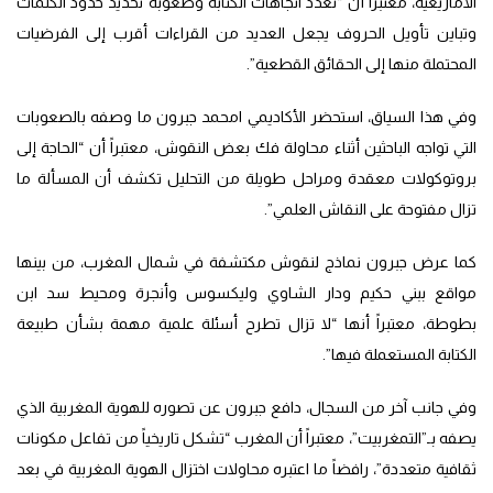
الأمازيغية، معتبراً أن “تعدد اتجاهات الكتابة وصعوبة تحديد حدود الكلمات
وتباين تأويل الحروف يجعل العديد من القراءات أقرب إلى الفرضيات
المحتملة منها إلى الحقائق القطعية”.
وفي هذا السياق، استحضر الأكاديمي امحمد جبرون ما وصفه بالصعوبات
التي تواجه الباحثين أثناء محاولة فك بعض النقوش، معتبراً أن “الحاجة إلى
بروتوكولات معقدة ومراحل طويلة من التحليل تكشف أن المسألة ما
تزال مفتوحة على النقاش العلمي”.
كما عرض جبرون نماذج لنقوش مكتشفة في شمال المغرب، من بينها
مواقع ببني حكيم ودار الشاوي وليكسوس وأنجرة ومحيط سد ابن
بطوطة، معتبراً أنها “لا تزال تطرح أسئلة علمية مهمة بشأن طبيعة
الكتابة المستعملة فيها”.
وفي جانب آخر من السجال، دافع جبرون عن تصوره للهوية المغربية الذي
يصفه بـ”التمغربيت”، معتبراً أن المغرب “تشكل تاريخياً من تفاعل مكونات
ثقافية متعددة”، رافضاً ما اعتبره محاولات اختزال الهوية المغربية في بعد