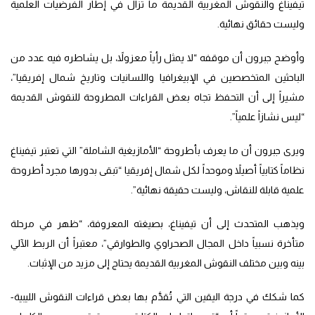
تيفيناغ والنقوش المغربية القديمة ما تزال في إطار الفرضيات العلمية
وليست حقائق نهائية.
وأوضح جبرون أن موقفه “لا يمثل رأياً معزولاً، بل يشاطره فيه عدد من
الباحثين المتخصصين في الإبيغرافيا واللسانيات وتاريخ شمال إفريقيا”،
مشيراً إلى أن التحفظ تجاه بعض القراءات المطروحة للنقوش القديمة
“ليس نشازاً علمياً”.
ويرى جبرون أن ما يعرف بأطروحة “الأمازيغية الشاملة” التي تعتبر تيفيناغ
نظاماً كتابياً أصيلاً وموحداً لكل شمال إفريقيا “تبقى بدورها مجرد أطروحة
علمية قابلة للنقاش، وليست حقيقة نهائية”.
ويذهب المتحدث إلى أن تيفيناغ، بصيغته المعروفة، “ظهر في مرحلة
متأخرة نسبياً داخل المجال الصحراوي والطوارقي”، معتبراً أن الربط الآلي
بينه وبين مختلف النقوش المغربية القديمة يحتاج إلى مزيد من الإثبات.
كما شكك في درجة اليقين التي تُقدَّم بها بعض قراءات النقوش الليبية-