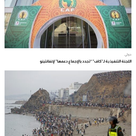
دولي
اللجنة التنفيذية لـ”كاف” “تجدد بالإجماع دعمها” لإنفانتينو