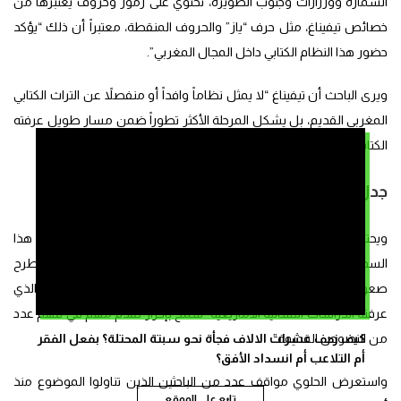
السمارة وورزازات وجنوب الصويرة، تحتوي على رموز وحروف يعتبرها من
خصائص تيفيناغ، مثل حرف “ياز” والحروف المنقطة، معتبراً أن ذلك “يؤكد
حضور هذا النظام الكتابي داخل المجال المغربي”.
ويرى الباحث أن تيفيناغ “لا يمثل نظاماً وافداً أو منفصلاً عن التراث الكتابي
المغربي القديم، بل يشكل المرحلة الأكثر تطوراً ضمن مسار طويل عرفته
الكتابة الأمازيغية”.
جدل المقروئية
ويحتل موضوع “مقروئية” النقوش القديمة موقعاً مركزياً في هذا
السجال. فبينما يرى جبرون أن العديد من تلك النقوش “لا تزال تطرح
صعوبات كبيرة في القراءة والتأوي، يشدد الحلوي على أن التطور الذي
عرفته الدراسات اللسانية الأمازيغية “سمح بإحراز تقدم مهم في فهم عدد
كيف زحف عشرات الالاف فجأة نحو سبتة المحتلة؟ بفعل الفقر
من النصوص القديمة”.
أم التلاعب أم انسداد الأفق؟
واستعرض الحلوي مواقف عدد من الباحثين الذين تناولوا الموضوع منذ
تابع على الموقع