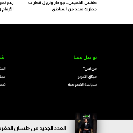
طقس الخميس.. جو حار ونزول قطرات
مطرية بعدد من المناطق
الأرقام 
تواصل معنا
اشت
من نحن؟
النش
ميثاق التحرير
مجلة
سياسة الخصوصية
تحمي
العدد الجديد من «لسان المغرب