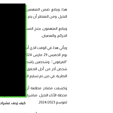
هذا، ويتابع ضمن ا
النخيل. ومن المنتظر أن يتم عرضهم على أنظار قاضي الأ
ويتابع المتهمون، بجنح المساهمة في أعمال عنف
الجرائم، والعصيان.
ويأتي هذا، في الوقت الذي أسفرت المباراة الت
شخص آخر من أجل التحقق من هويته. وبتعليمات 
النظرية، في حين تم تسليم القاصرين إلى ذويهم
وكشفت مصادر مطلعة أن بعض الجماهير قاموا
محطة الأداء النخيل، مباشرة بعد انتهاء مب
لموسم 2024/2023.
كيف زحف عشرات ال