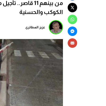
الكوكب والحسنية
عزيز العطاتري