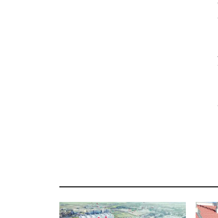
رقية، و17
سي