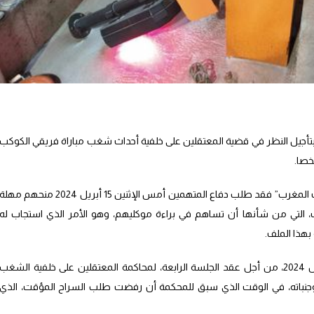
 بتأجيل النظر في قضية المعتقلين على خلفية أحداث شغب مباراة فريقي الكوكب
وبحسب معلومات حصلت عليها صحيفة “صوت المغرب” فقد طلب دفاع المتهمين أمس الإثنين 15 أبريل 2024 منحهم مهل
ات، التي من شأنها أن تساهم في براءة موكليهم، وهو الأمر الذي استجاب له
بهذا الملف.
وقرر قاضي الجلسة تحديد يوم الإثنين 29 أبريل 2024، من أجل عقد الجلسة الرابعة، لمحاكمة المعتقلين على خلفية الشغب
جنباته، في الوقت الذي سبق للمحكمة أن رفضت طلب السراح المؤقت، الذي