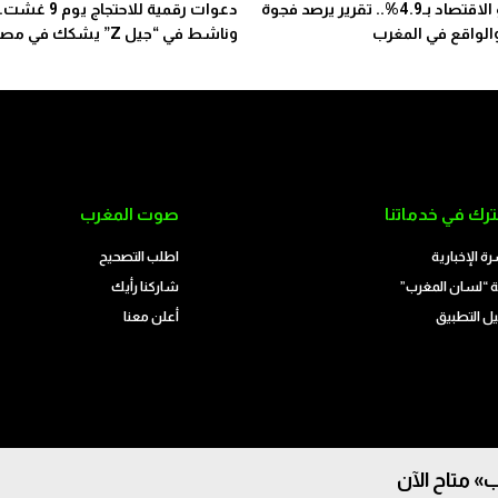
رغم نمو الاقتصاد بـ4.9%.. تقرير يرصد فجوة
دعوات رقمية للاحتجاج يوم 9 غش
والواقع في المغرب
وناشط في “جيل Z” يشكك في مصدرها
رك في خدماتنا
صوت المغرب
رة الإخبارية
اطلب التصحيح
 “لسان المغرب”
شاركنا رأيك
ل التطبيق
أعلن معنا
» متاح الآن