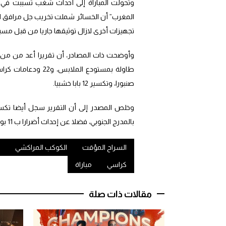
وتحولت المباراة إلى أحداث شغب تسببت ف
المغرب” أن الخسائر شملت تخريب جل مرافق ال
تجهيزات أخرى لازال توثيقها جاريا من قبل مسي
وأوضحت ذات المصادر، أن تقريرا أعد من من 
صنبورا، وتكسير 12 بابا خشبيا.
بالمدرج الجنوبي، فضلا عن إحداث أضرارا ب 11 بوابة إلكترونية مداخل الكتبية والمنارة.
السراح المؤقت
الكوكب المراكشي
كراسي
مباراة
مقالات ذات صلة