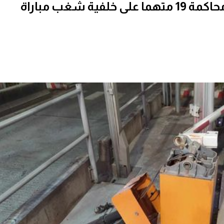
من بينهم 11 قاصر.. تأجيل محاكمة 19 متهما على خلفية شغب مباراة