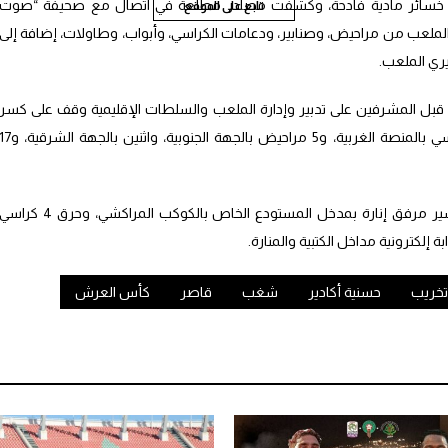
ي خسائر مادية فادحة، وكشفت مصادر مطلعة في اتصال مع صحيفة “صوت
تابع على الموقع
ملعب من مراحيض، وصنابير، ودعامات الكراسي، وأبواب، وطاولات، إضافة إلى
ري الملعب.
قبل المشرفين على تدبير وإدارة الملعب والسلطات الإقليمية وقف على كسر
طاولة بمستودع الملابس، و22 ودعامات كراسي بالمنصة الغربية، و5 مراحيض بالجهة الجنوبية، واثنين بالجهة الش
وخلص المصدر إلى أن التقرير سجل أيضا تكسير مرفق إنارة بمدخل المستودع الخاص بالكوكب المراكشي، وحرق 4 كرا
تخريب
حسنية أكادير
شغب
قاصر
كأس العرش