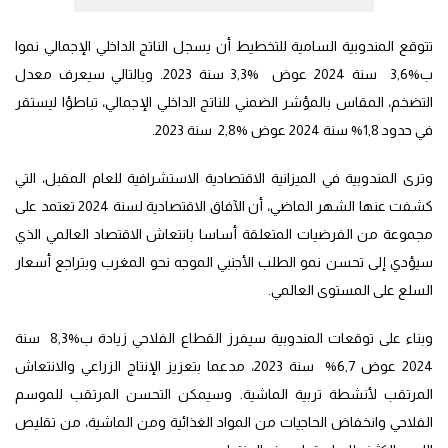
تتوقع المندوبية السامية للتخطيط أن يسجل الناتج الداخلي الإجمالي نموا
ب%3,6 سنة 2024 عوض %3,3 سنة 2023. وبالتالي سيعرف معدل
التضخم، المقاس بالمؤشر الضمني للناتج الداخلي الإجمالي، تباطؤا ليستقر
في حدود 1,8% سنة 2024 عوض %2,8 سنة 2023.
وترى المندوبية في الميزانية الاقتصادية الاستشرافية للعام المقبل، التي
كشفت عنها الشهر الماضي، أن الآفاق الاقتصادية لسنة 2024 تعتمد على
مجموعة من الفرضيات المتعلقة أساسا بانتعاش الاقتصاد العالمي الذي
سيؤدي إلى تحسن نمو الطلب الأجنبي الموجه نحو المغرب وبتراجع أسعار
السلع على المستوى العالمي.
وبناء على توقعات المندوبية سيفرز القطاع الفلاحي زيادة ب%8,3 سنة
2024 عوض 6,7% سنة 2023، مدعما بتعزيز الإنتاج الزراعي والانتعاش
المرتقب لأنشطة تربية الماشية. وسيمكن التحسن المرتقب للموسم
الفلاحي وانخفاض الحاجيات من المواد الغذائية ومن الماشية، من تقليص