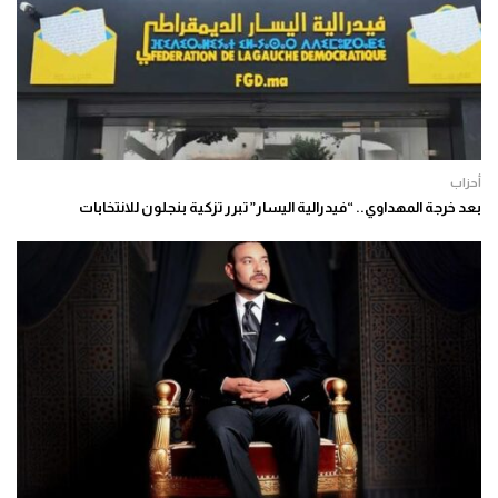
أحزاب
بعد خرجة المهداوي.. “فيدرالية اليسار” تبرر تزكية بنجلون للانتخابات