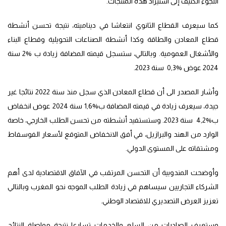
اللجوء الكثيف إلى استيراد هذه المنتجات.
كما سيعرف القطاع الثانوي انتعاشا في ديناميته، نتيجة تحسن أنشطة
قطاع المعادن والطاقة وكذا أنشطة الصناعات التحويلية وقطاع البناء
والأشغال العمومية. وبالتالي، ستسجل قيمته المضافة زيادة ب %2 سنة
2024 عوض %0,3 سنة 2023.
وأشار المصدر الى أن قطاع المعادن الذي سجل منذ سنة 2022 نتائجا غير
جيدة، سيعرف زيادة في قيمته المضافة ب%1,6 سنة 2024 عوض انخفاض
ب%4,2 سنة 2023. وستستفيد أنشطته من تحسن الطلب الخارجي، خاصة
الوارد من الهند والبرازيل، في أفق الانخفاض المتوقع لأسعار الفوسفاط
ومشتقاته على المستوى الدولي.
وأوضحت المندوبية أن التحسن المرتقب في الآفاق الاقتصادية لدى أهم
الشركاء التجاريين سيساهم في زيادة الطلب الموجه نحو المغرب وبالتالي
تعزيز العرض التصديري للاقتصاد الوطني.
وستعرف الصادرات من السلع والخدمات تسارعا نتيجة مواصلة النتائج