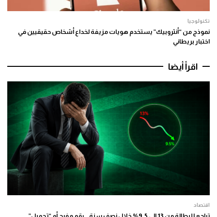
تكنولوجيا
نموذج من “أنثروبيك” يستخدم هويات مزيفة لخداع أشخاص حقيقيين في
اختبار بريطاني
اقرأ أيضا
اقتصاد
تراجع للبطالة من 13 إلى 9.5% خلال نصف سنة.. رقم مفرح أم “تجميل”