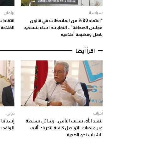
سياسة
برلمان
“اعتماد 80% من الملاحظات في قانون
انتقادات
مجلس الصحافة”.. النقابات: ادعاء بنسعيد
الفلاحة 
باطل وفضيحة أخلاقية
اقرأ أيضا
أحزاب
دولي
بنعبد الله: بسبب اليأس.. رسائل بسيطة
إسبانيا
عبر منصات التواصل كافية لتحريك آلاف
للوافدين
الشباب نحو الهجرة