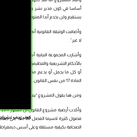
أساسا في كون مدير نشر واحد يتحمل هذه المس
يستقيم ولن يخدم أبدا المنتوج الإعلامي في آخر
وأضافت الوثيقة القانونية أنه في حالات كثير
لا غير”.
وأشارت المجموعة النيابية أنه من المهام ال
بالأحكام التشريعية والتنظيمية المتعلقة بممار
أو كل ما يحمل أو يدعم محتوى إعلاميا، وم
المادة 17 من نفس القانون.
ومن هنا يقول المشروع “يتجلى لنا الدور المحو
وأ
كيف زحف عشرات ال
فصول كثيرة لاسيما 
الصحافة بكيفية مستقلة وعلى أسس ديمقراطية، و