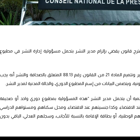
مقترح قانون يقضي بإلزام مدير النشر بتحمل مسؤولية إدارة النشر في مطبوع
وبحسب ماء جاء في مقترح قانون يقضي بتغيير وتتميم المادة 21 من القانون رقم 88.13 المتعلق بالصحافة والنشر أنه يجب
ة، ويتضمن البيانات من إسم المطبوع الدوري، والحالة المدنية لمدير النشر.
لتنمية أن يتحمل مدير النشر “هذه المسؤولية بمطبوع دوري واحد أو صحيفة
ن عند الاقتضاء، وكذا جنسيتهم عند الاقتضاء، ومحل سكناهم، ومستواهم الدراسي
 الوطنية، أو بطاقة الإقامة بالنسبة للأجانب، وسجلهم العدلي، الباقي بدون
وأفاد المشروع أنه منذ دخول القانون رقم 88.13 الخاص بالصحافة والنشر حيز التنفيذ، طفت على السطح ظاهرة جديدة تتجلى