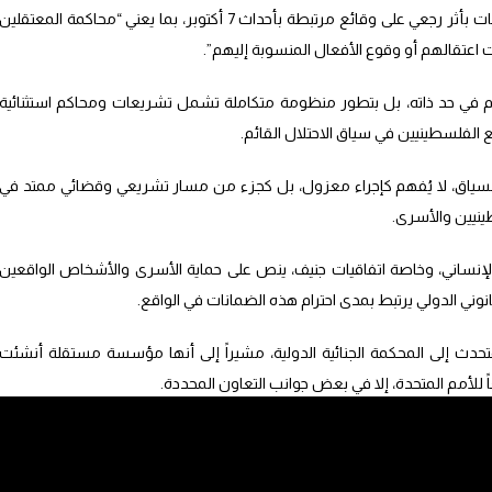
التطور يرتبط بإمكانية التوجه نحو تطبيق تشريعات بأثر رجعي على وقائع مرتبطة بأحداث 7 أكتوبر، بما يعني “محاكمة المعتقلين
عتقالهم أو وقوع الأفعال المنسوبة إليهم”.
ام في حد ذاته، بل بتطور منظومة متكاملة تشمل تشريعات ومحاكم استثنائية
 الفلسطينيين في سياق الاحتلال القائم.
 السياق، لا يُفهم كإجراء معزول، بل كجزء من مسار تشريعي وقضائي ممتد في
ينيين والأسرى.
 الإنساني، وخاصة اتفاقيات جنيف، ينص على حماية الأسرى والأشخاص الواقعين
نوني الدولي يرتبط بمدى احترام هذه الضمانات في الواقع.
تحدث إلى المحكمة الجنائية الدولية، مشيراً إلى أنها مؤسسة مستقلة أنشئت
 للأمم المتحدة، إلا في بعض جوانب التعاون المحددة.
لية “اعترفت باختصاصها في النظر في الجرائم المرتكبة في الأراضي الفلسطينية