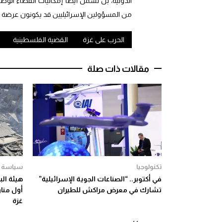
الدولية، بل تشمل أيضاً إمكانيات القضاء الوط
من المسؤولين الإسرائيليين قد يكونون عرضة لل
الحرب على غزة
القضية الفلسطينية
مقالات ذات صلة
تكنولوجيا
سياسة
في أكتوبر.. “الصناعات الجوية الإسرائيلية”
هيئة ال
تشارك في معرض مراكش للطيران
أول مناو
غزة