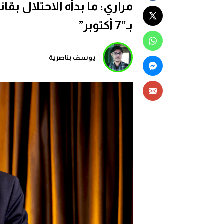
مراري: ما بدأه الاحتلال ب
بـ”7 أكتوبر”
يوسف بناصرية