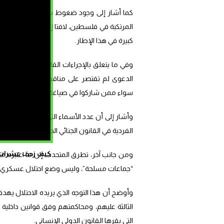
كما أشار إلى وجود ضغوط سياسية تُمارس على ال
المرتكبة في فلسطين، لافتا إلى أن الاحتلال ال
كبيرة في هذا الإطار.
وفي ما يتعلق بالإجراءات القانونية التي تم تقد
الدعوى لم تقتصر على مناقشة قانون الإعدام
سواء ممن شاركوا في صياغة أو التصويت أو الد
وأشار إلى أن عدد الأسماء التي تم تضمينها في
الفردية في القانون الجنائي الدولي.
كيف زحف عشرات ال
ومن جانب آخر، تطرق المتحدث إلى ما اعتبره محا
“جماعات مسلحة”، وليس وضع احتلال عسكري، وهو
وأوضح أن هذا التوجه الذي يريده الاحتلال يهد
الثالثة عليهم، ومحاكمتهم وفق قوانين داخلية إ
التي يقرها القانون الدولي الإنساني.