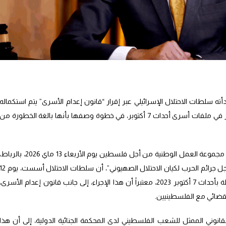
أته سلطات الاحتلال الإسرائيلي عبر إقرار “قانون إعدام الأسرى” يتم استكماله
اليوم عبر إنشاء محاكم عسكرية استثنائية للنظر في ملفات أسرى أحداث 7 أكتوبر، في خطوة وصفها بأنها بالغة الخطورة من
وأوضح مراري، خلال مداخلته في ندوة نظمتها مجموعة العمل الوطنية من أجل فلسطين يوم الأربعاء 13 ماي 2026، بالربا
تحت عنوان: “قانون إعدام الأسرى.. صفحة بسجل جرائم الحرب لكيان الاحتلال الصهيوني”، أن سلطات الاحتلال أسس
ماي، محكمة عسكرية للنظر في ملفات مرتبطة بأحداث 7 أكتوبر 2023، معتبراً أن هذا الإجراء، إلى جانب قانون إعدام الأسرى،
قضائي مع الفلسطينيين.
انوني الممثل للشعب الفلسطيني لدى المحكمة الجنائية الدولية، إلى أن هذا