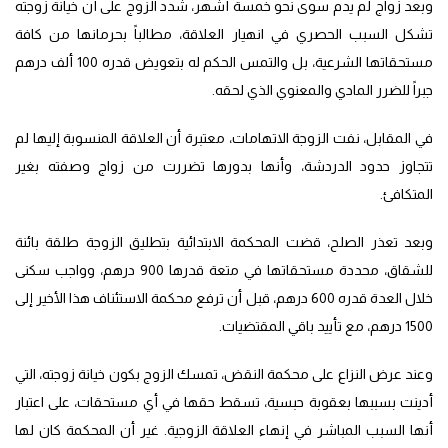
وبعد زواج لم يدم سوى نحو خمسة أشهر، شدد الزوج على أن خيانة زوجته
تشكل السبب الحصري في انهيار العلاقة، مطالباً بحرمانها من كافة
مستحقاتها الشرعية، بل والتمس الحكم له بتعويض قدره 100 ألف درهم
جبراً للضرر المادي والمعنوي الذي لحقه.
في المقابل، نفت الزوجة الاتهامات، معتبرة أن العلاقة المنسوبة إليها لم
تتجاوز حدود الدردشة، وأنها بدورها تضررت من زواج وصفته بغير
المتكافئ.
وبعد تعذر الصلح، قضت المحكمة الابتدائية بتطليق الزوجة طلقة بائنة
للشقاق، محددة مستحقاتها في متعة قدرها 900 درهم، وواجب سكنى
خلال العدة قدره 600 درهم، قبل أن ترفع محكمة الاستئناف هذا الأخير إلى
1500 درهم، مع تأييد باقي المقتضيات.
وعند عرض النزاع على محكمة النقض، تمسك الزوج بكون خيانة زوجته، التي
أدينت بسببها بعقوبة حبسية، تسقط حقها في أي مستحقات، على اعتبار
أنها السبب المباشر في إنهاء العلاقة الزوجية. غير أن المحكمة كان لها