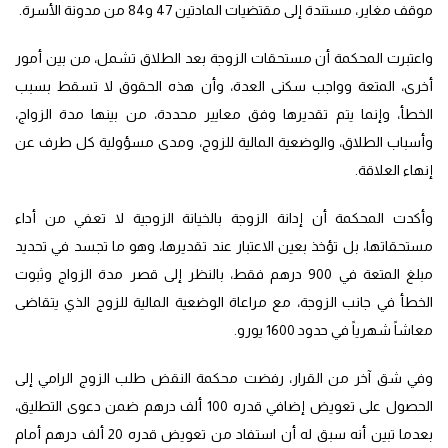
موقف مغاير، مستندة إلى مقتضيات المادتين 47 و84 من مدونة الأسرة.
واعتبرت المحكمة أن مستحقات الزوجة بعد الطلاق تشمل، من بين أمور
أخرى، المتعة وواجب سكنى العدة، وأن هذه الحقوق لا تسقط بسبب
الخطأ، وإنما يتم تقديرها وفق معايير محددة، من بينها مدة الزواج،
وأسباب الطلاق، والوضعية المالية للزوج، ومدى مسؤولية كل طرف عن
إنهاء العلاقة.
وأكدت المحكمة أن إدانة الزوجة بالخيانة الزوجية لا تعفي من أداء
مستحقاتها، بل تؤخذ بعين الاعتبار عند تقديرها، وهو ما تجسد في تحديد
مبلغ المتعة في 900 درهم فقط، بالنظر إلى قصر مدة الزواج وثبوت
الخطأ في جانب الزوجة، مع مراعاة الوضعية المالية للزوج الذي يتقاضى
معاشاً شهرياً في حدود 1600 يورو.
وفي شق آخر من القرار، رفضت محكمة النقض طلب الزوج الرامي إلى
الحصول على تعويض إضافي قدره 100 ألف درهم ضمن دعوى التطليق،
بعدما تبين أنه سبق له أن استفاد من تعويض قدره 20 ألف درهم أمام