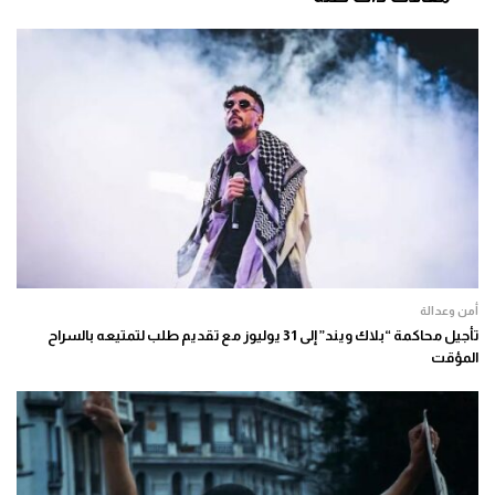
أمن وعدالة
تأجيل محاكمة “بلاك ويند” إلى 31 يوليوز مع تقديم طلب لتمتيعه بالسراح
المؤقت