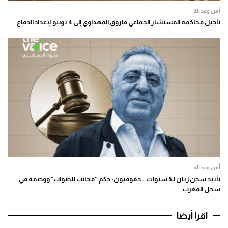
أمن وعدالة
تأجيل محاكمة المستشار الجماعي فاروق المهداوي إلى 4 يونيو لإعداد الدفاع
أمن وعدالة
تأييد سجن زيان لـ5 سنوات.. حقوقيون: حكم “مجانب للصواب” ووصمة في
سجل المغرب
اقرأ أيضا