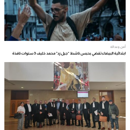
أمن وعدالة
ابتدائية البيضاء تقضي بحبس ناشط “جيل زد” محمد خليف 3 سنوات نافذة