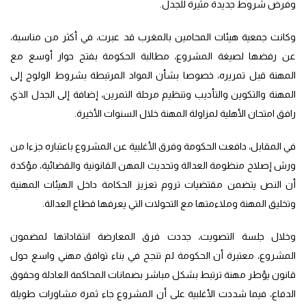
وفرض شروط جديدة مثيرة للجدل.
وكانت جمعية هيئات المحامين بالمغرب قد عبرت، في أكثر من مناسبة،
عن رفضها لصيغة المشروع، مطالبة الحكومة بفتح حوار أوسع مع
المهنة قبل تمريره، خصوصا بشأن المواد المرتبطة بشروط الولوج إلى
المهنة والتكوين والتأديب وتنظيم مرحلة التمرين، إضافة إلى الجدل الذي
رافق امتحان الأهلية لمزاولة المهنة خلال السنوات الأخيرة.
في المقابل، دافعت الحكومة وفرق الأغلبية عن المشروع باعتباره جزءا من
ورش إصلاح منظومة العدالة وتحديث المهن القانونية والقضائية، مؤكدة
أن النص يتضمن مقتضيات تروم تعزيز الحكامة داخل الهيئات المهنية
وتخليق المهنة وملاءمتها مع التحولات التي يعرفها قطاع العدالة.
وخلال جلسة التصويت، جددت فرق المعارضة انتقاداتها لمضمون
المشروع، معتبرة أن الحكومة لم تنجح في بناء توافق مهني واسع حول
قانون يؤطر مهنة ترتبط بشكل مباشر بضمانات المحاكمة العادلة وحقوق
الدفاع، فيما شددت الأغلبية على أن المشروع جاء ثمرة مشاورات طويلة