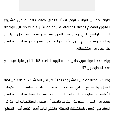
صوت مجلس النواب، اليوم الثلاثاء 19ماي 2026، بالأغلبية على مشروع
القانون المنظم لمهنة المحاماة، في خطوة تشريعية أعادت إلى الواجهة
الجدل الواسع الذي رافق هذا النص منذ بدء مناقشته داخل البرلمان
وخارجه، وسط دعم فرق الأغلبية واعتراض المعارضة وهيئات المحامين
على عدد من مقتضياته.
وبلغ عدد الموافقون خلال جلسة اليوم الثلاثاء 163 نائبا برلمانيا، فيما بلغ
عدد المعارضون 57 نائبا.
وجاءت المصادقة على المشروع بعد أشهر من النقاشات الحادة داخل لجنة
العدل والتشريع، والتي شهدت تقديم تعديلات متباينة بين مكونات
الأغلبية والمعارضة، إلى جانب احتجاجات مهنية خاضتها هيئات المحامين
بعدد من المدن المغربية، اعتبرت خلالها أن بعض المقتضيات الواردة في
المشروع “تمس باستقلالية المهنة” وتفتح الباب أمام “تقييد أدوار الدفاع”