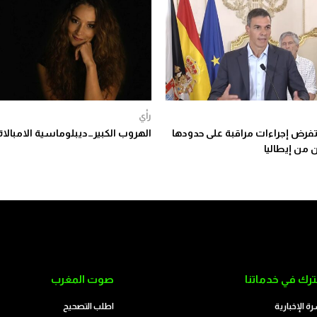
رأي
 تفرض إجراءات مراقبة على حدودها
الهروب الكبير…ديبلوماسية الامبالاة
 من إيطاليا
رك في خدماتنا
صوت المغرب
رة الإخبارية
اطلب التصحيح