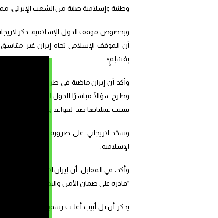
وطنية وإسلامية صلبة من الشعب الإيراني، مما
وبخصوص موقف الدول الإسلامية، ذكر لاريجاني أن
أن الموقف الإسلامي تجاه إيران غير متناسق مع قول الن
بِمُسْلِمٍ».
وأكد أن إيران ماضية في طريق المقاومة ضد “ال
وطرح سؤالًا مباشرًا للدول الإسلامية: “إلى أ
بسبب عملياتها ضد القواعد والمصالح الأمريكية 
وشدّد لاريجاني على ضرورة التفكير في “مست
الإسلامية.
وأكد، في المقابل، أن إيران لا تسعى إلى الهي
“قادرة على ضمان الأمن والتقدم والاستقلال لج
يذكر أن تل أبيب أعلنت رسمياً، اليوم الثلاثاء