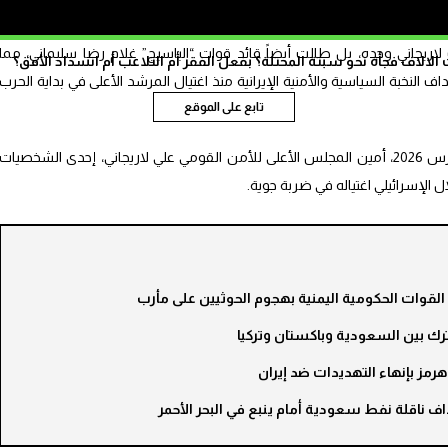
السيطرة” في إيران.
اريجاني وحده، بل طالت أيضاً قائد قوات “الباسيج” غلام رضا سليماني، مما
الاف فجأة نحو سبتة المحتلة؟ بفعل الفقر أم التلاعب أم انسداد الأفق؟
النخبة السياسية والأمنية الإيرانية منذ اغتيال المرشد الأعلى في بداية الحرب
تابع على الموقع
إيران رسميا ليل الثلاثاء 17 مارس 2026، أمين المجلس الأعلى للأمن القومي علي لاريجاني، إحدى الشخصيات
 الإسرائيلي اغتياله في ضربة جوية.
رك بين السعودية وباكستان وتركيا
مز بإنهاء التهديدات ضد إيران
 ناقلة نفط سعودية أمام ينبع في البحر الأحمر