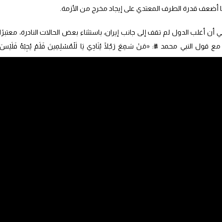
 أضعف قدرة الطرف المعتدي على إيجاد مخرج من الأزمة.
 أغلب الدول لم تقف إلى جانب إيران، باستثناء بعض الحالات النادرة، معتبرًا
بي محمد ﷺ: «مَنْ سَمِعَ رَجُلًا يُنَادِي يَا لَلْمُسْلِمِينَ فَلَمْ يُجِبْهُ فَلَيْسَ
شيطان الأكبر والشيطان الأصغر”، في إشارة إلى الولايات المتحدة وإسرائيل،
ي جانب تقفون؟”، معبّرًا عن خيبة أمله من تحوّل بعض الدول إلى خصوم لإيران
والإسرائيلية في المنطقة.
قبل العالم الإسلامي”، محذرًا من عدم وفاء أمريكا وعداء إسرائيل للدول
منة على هذه الدول، مشددا على أن وحدة الأمة الإسلامية، إذا تحققت بكل قوة،
ميع دولها”.
، “تصفية” علي لاريجاني في غارة جوية استهدفت العاصمة طهران، معتبراً أن غياب