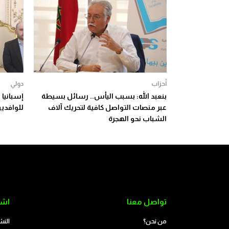
أحزاب
دولي
بنعبد الله: بسبب اليأس.. رسائل بسيطة
إسبانيا
عبر منصات التواصل كافية لتحريك آلاف
للوافدين
الشباب نحو الهجرة
تواصل معنا
اشت
من نحن؟
النش