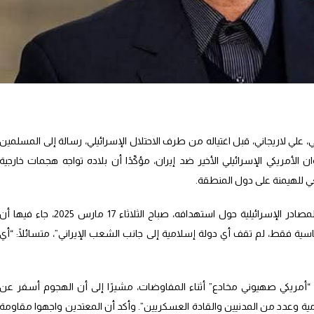
، علي لاريجاني، قبل اغتياله من طرف الاحتلال الإسرائيلي، رسالة إلى المسلمين
الأمريكي الإسرائيلي الأخير ضد إيران، مؤكّدًا أن بلاده تواجه هجمات خارجية
 للهيمنة على دول المنطقة.
الرسالة التي نُشرت قبيل الأنباء التي تداولتها المصادر الإسرائيلية حول استهدافه، صباح الثلاثاء 17 مارس 2025، جاء فيها أ
اسية فقط، لم تقف أي دولة إسلامية إلى جانب الشعب الإيراني”، متسائلًا: “أي
 “أمريكي صهيوني مخادع” أثناء المفاوضات، مشيرًا إلى أن الهجوم أسفر عن
امية وعدد من المدنيين والقادة العسكريين”. وأكد أن المعتدين واجهوا مقاومة