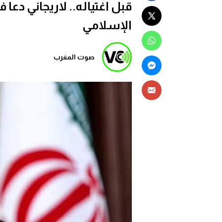
قبل اغتياله.. لاريجاني دعا
الإسلامي
صوت المغرب