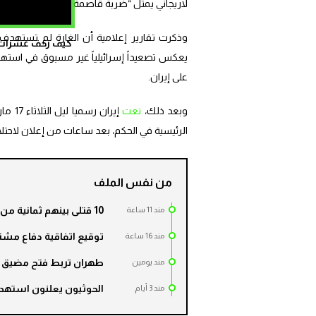
لاريجاني يمثل “ضربة قاصمة لمنظومة القيادة و
وذكرت تقارير إعلامية أن الغارة لم تستهدف ل
كيف زحف عشرات ال
يعكس تصعيداً إسرائيلياً غير مسبوق في استهداف 
على إيران.
وبعد ذلك،
نعت
الرئيسية في الحكم، بعد ساعات من إعلان لاحتلال
من نفس الملف
10 قتلى بينهم ثمانية من القوات الحكومية اليمنية بهجوم الحوثيين على مأرب
مند 11 ساعة
توقيع اتفاقية دفاع مشت
مند 16 ساعة
طهران تربط فتح مضيق هر
مند يومين
الحوثيون يعلنون استهداف
مند 3 أيام