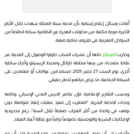
أفادت وسائل إعلام إسبانية بأن مدينة سبتة المحتلة شهدت خلال الأيام
الأخيرة موجة مكثفة من محاولات الهجرة غير النظامية سباحة انطلاقاً من
السواحل المغربية، في ظروف مناخية صعبة.
وذكرت
المصادر
ذاتها أن عشرات الشباب حاولوا الوصول إلى المدينة عبر
نقاط متعددة، من بينها منطقة تاراخال ومحيط الريسينتو وأحياء ساحلية
أخرى، يوم السبت 27 دجنبر 2025، مستخدمين عوامات أو معتمدين على
السباحة الجماعية، ما عرض حياتهم لخطر حقيقي.
وبحسب التقارير الإعلامية، فإن عناصر الحرس المدني الإسباني، وخاصة
وحدات الخدمة البحرية، “اضطرت إلى تنفيذ عمليات إنقاذ متواصلة دون
توقف، في واحدة من أكثر الفترات ضغطاً خلال السنة”، رغم محدودية
الإمكانيات البشرية واللوجستية، خصوصاً تزامناً مع عطلة أعياد الميلاد.
وأشارت إلى أن بعض المهاجرين تمكنوا من بلوغ اليابسة قبل أن يتم