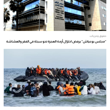
حقوق وحريات
“مجلس بوعياش” يرفض اختزال أزمة الهجرة نحو سبتة في الفقر والهشاشة