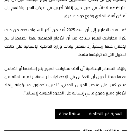
اعتراضهم لاحقاً، في حين جرى إنقاذ آخرين في عرض البحر ونقلهم إلى
أماكن آمنة، لتفادي وقوع حوادث غرق.
كما لفتت التقارير إلى أن سنة 2025 تُعد من أكثر السنوات حدة من حيث
تكرار محاولات العبور سباحة، غير أن الأرقام الحقيقية لهذا الضغط لا يتم
الإعلان عنها رسمياً، إذ تقتصر بيانات وزارة الداخلية الإسبانية على حالات
الدخول التي تم توثيقها فقط.
وتؤكد المصادر الإعلامية أن آلاف محاولات العبور يتم إحباطها أو التعامل
معها ميدانياً دون أن تنعكس في الإحصاءات الرسمية، رغم ما تمثله من
عبء كبير على عناصر الحرس المدني، “الذين يتحملون مسؤولية إنقاذ
الأرواح ومنع وقوع مآسٍ إنسانية على الحدود الجنوبية لإسبانيا”.
الهجرة غير النظامية
سبتة المحتلة
مقالات ذات صلة