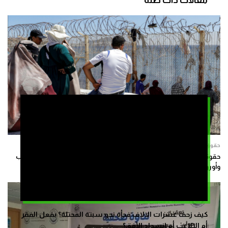
حقوق وحريات
حقوقي ينتقد “عدم احترام حقوق الإنسان” في تدبير ملف الهجرة بين المغرب
وأوروبا
كيف زحف عشرات الالاف فجأة نحو سبتة المحتلة؟ بفعل الفقر
أم التلاعب أم انسداد الأفق؟