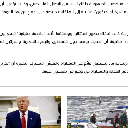
ود المناهضين للصهيونية حلفاء أساسيين للنضال الفلسطيني، وكانت تؤمن بأن
 مشتركا أو لا يكون”، مشيرة إلى أنها كانت حريصة على الدفاع عن هذا الموقف
احلة كانت تمتلك حضورا استثنائيا، ووصفتها بأنها “عاصفة حقيقية” تجمع بين
غاء، مضيفة أن الحديث بينهما حول فلسطين واليهود المغاربة وإسرائيل لم
مكانية بناء مستقبل قائم على المساواة والعيش المشترك، معتبرة أن “تحرير
ا عبر العدالة والمساواة بين جميع من يعيشون عليها.