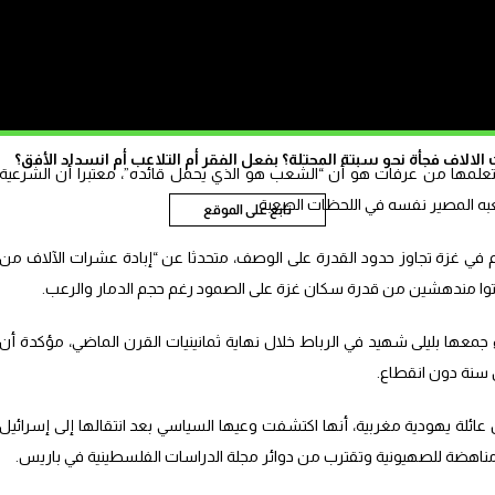
 فقط من قدرتهم على المقاومة، و إنما من علاقتهم بالأرض، قائلا إن
التي تحملهم”، مستحضرا في هذا السياق تجربة الزعيم الفلسطيني ياسر عرفات
الاف فجأة نحو سبتة المحتلة؟ بفعل الفقر أم التلاعب أم انسداد الأفق؟
تعلمها من عرفات هو أن “الشعب هو الذي يحمل قائده”، معتبرا أن الشرعية
به المصير نفسه في اللحظات الصعبة.
تابع على الموقع
 في غزة تجاوز حدود القدرة على الوصف، متحدثا عن “إبادة عشرات الآلاف من
توا مندهشين من قدرة سكان غزة على الصمود رغم حجم الدمار والرعب.
عها بليلى شهيد في الرباط خلال نهاية ثمانينيات القرن الماضي، مؤكدة أن
 سنة دون انقطاع.
ائلة يهودية مغربية، أنها اكتشفت وعيها السياسي بعد انتقالها إلى إسرائيل
ناهضة للصهيونية وتقترب من دوائر مجلة الدراسات الفلسطينية في باريس.