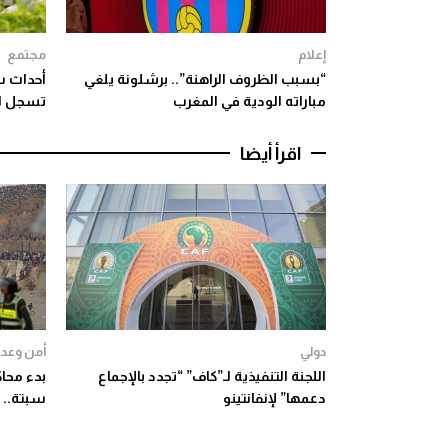
إعلام
مجتمع
“بسبب الظروف الراهنة”.. برشلونة يلغي
أحداث س
مباراته الودية في المغرب
تسجل ارتفا
اقرأ أيضا
دولي
أمن وعدا
اللجنة التنفيذية لـ”كاف” “تجدد بالإجماع
دعمها” لإنفانتينو
سبتة.. 