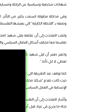
شهادات شخصية وسياسية عن الراحلة ومسارها
وفي مداخلة مطولة اتسمت بكثير من التأثر، ا
وصفه بـ”اللحظة الكارثية” التي يعيشها الفلسطي
تقاسما معا مختلف أشكال النضال السياسي والثقا
واعتبر صنبر أن ليلى شهيد كانت “مقاومة قبل ك
تعطي، لا لكي تأخذ”.
كما توقف عند الطريقة التي كانت تمارس بها لي
حيث كانت تقدم “شكلا مختلفا من النضال والسيا
الإنسانية في العمل السياسي.
وأشار المتحدث إلى أن الفلسطينيين يواجهون ا
تجاه ما يجري في غزة، قبل أن يتساءل عن سبب ا