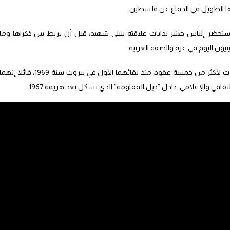
 الطويل في الدفاع عن فلسطين.
ستحضر إلياس صنبر بدايات علاقته بليلى شهيد، قبل أن يربط بين ذكراها وما
نيون اليوم في غزة والضفة الغربية.
ولفت المتحدث إلى أن علاقته بليلى شهيد امتدت لأكثر من خمسة عقود، منذ لقائهما الأول في بيروت سنة 1969، قائلا إنهم
في والإعلامي، داخل ”جيل المقاومة” الذي تشكل بعد هزيمة 1967.
ل شيء”، مضيفا أنها كانت تنتمي إلى فئة “تأتي إلى السياسة بأيد ممتلئة لكي
لى شهيد السياسة، معتبرا أنها لم تكن تسعى إلى أن تكون “أفضل من الرجال”،
سة”، قائلا إن تجربتها أسست لمسار آخر يقوم على الثقافة والتفاني والعلاقة
ليوم “عدوانا همجيا ومحاولة إبادة شعب كامل”، منتقدا الصمت الدولي الواسع
متناع دول أوروبية عن استعمال توصيف “الإبادة الجماعية” رغم مرور أكثر من