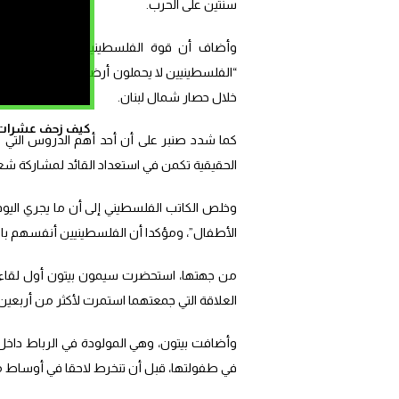
سنتين على الحرب.
وأضاف أن قوة الفلسطينيين اليوم لا تنبع
“الفلسطينيين لا يحملون أرضهم، بل الأرض هي 
خلال حصار شمال لبنان.
كيف زحف عشرات ال
كما شدد صنبر على أن أحد أهم الدروس التي 
الحقيقية تكمن في استعداد القائد لمشاركة شع
وخلص الكاتب الفلسطيني إلى أن ما يجري اليوم
الأطفال”، ومؤكدا أن الفلسطينيين أنفسهم با
من جهتها، استحضرت سيمون بيتون أول لقاء جم
العلاقة التي جمعتهما استمرت لأكثر من أربعين
وأضافت بيتون، وهي المولودة في الرباط داخل ع
في طفولتها، قبل أن تنخرط لاحقا في أوساط م