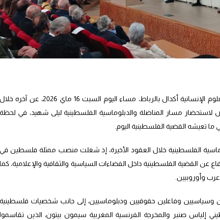
امتلأ مدرج الشريف الإدريسي بكلية الآداب والعلوم الإنسانية أكدال بالرباط، مساء اليوم السبت 16 ماي 2026، عن آخره خلا
لاستحضار مسار المناضلة والدبلوماسية الفلسطينية ليلى شهيد، في لحظة
 ما تعيشه القضية الفلسطينية اليوم.
وماسية الفلسطينية خلال العقود الأخيرة، إذ شغلت منصب ممثلة فلسطين في
اع عن القضية الفلسطينية داخل الفضاءات السياسية والثقافية والإعلامية، كما
رب وأوروبيين.
ين وسياسيين وفاعلين حقوقيين ودبلوماسيين، إلى جانب شخصيات فلسطينية
ني إلياس صنبر والمخرجة الفرنسية المغربية سيمون بيتون، الذين تقاسموا