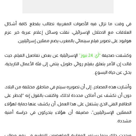
في وقت ما تزال فيه الأصوات المغربية تطالب بقطع كافة أشكال
العلاقات مع الاحتلال الإسرائيلي، نقلت وسائل إعلام عبرية خبر عزم
هوليود على تصوير فيلم سينمائي بالمغرب يضم ممثلين إسرائيليين.
وكشفت صحيفة
“آي 24 نيوز”
الإسرائيلية عن بعض تفاصيل الفيلم، حيث
قالت إن الأمر يتعلق بفيلم روائي طويل، ينتمي إلى فئة الأعمال التاريخية،
يحكي عن حياة اليسوع.
وأشارت هذه المصادر، إلى أن تصويره سيتم في مناطق مختلفة من البلاد،
دون أن تكشف عن أماكن محددة لذلك، واكتفت بالقول إنه “يُحظر على
الطاقم الفني الذي يشتغل على هذا العمل، أن يكشف عنها حماية لهؤلاء
الممثلين الإسرائيليين”، مضيفة أن هؤلاء يتحركون في حراسة أمنية
مشددة.
ويحدث ذلك بينما يستمر المغاربة المناهضون للتطبيع في رفع مطلب