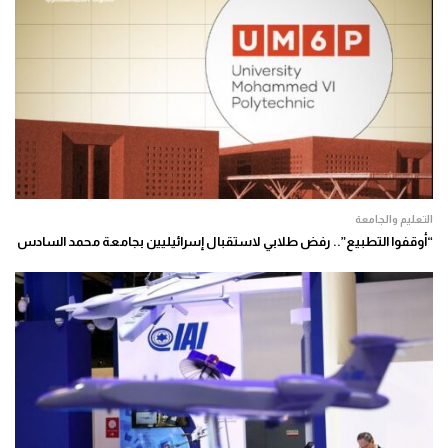
التعليم والجامعة
“أوقفوا التطبيع”.. رفض طلابي لاستقبال إسرائيليين بجامعة محمد السادس