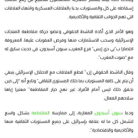
إسقاطه على كل والمستويات، بدءا بالعلاقات العسكرية وانتهاء العلاقات
التي تهم الجوانب الثقافية والأكاديمية.
وهو الأمر الذي أكده الناشط الحقوقي وعضو حركة مقاطعة المنتجات
الإسرائيلية وسحب الاستثمارات منها وفرض العقوبات عليها، المعروفة
اختصارا ب”بي دي إيس” فرع المغرب، سيون أسيدون، في حديث سابق له
مع “صوت المغرب”.
وقال الناشط الحقوقي إن:” قطع العلاقات مع الاحتلال الإسرائيلي ينبغي
أن يتم على كافة المستويات بما ذلك المستوى الثقافي” وتابع أنه “إلى حين
تحقق ذلك ليس أمام الأفراد غير نهج خيار المقاطعة” معتبرا إياها
سلاحهم الفعال.
ودعا
سيون أسيدون
المغاربة، إلى ممارسة
المقاطعة
بشكل واسع
لتشمل كل ما له علاقة بإسرائيل على جميع المستويات الثقافية منها
والأكاديمية والاقتصادية”.