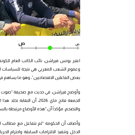
ص
ص
اعتبر يونس فيراشن، نائب الكاتب العام للكونف
وعموم الشعب المغربي هي نتيجة للسياسات ال
بعض الفاعلين الاقتصاديين”، وهو ما يساهم في 
وأوضح فيراشن، في حديث مع صحيفة “صوت المغر
الجمعة فاتح ماي 2026، أن ا
والتضخم، مؤكداً أن “هذه الأوضاع مرتبطة بالس
وأضاف أن الحكومة “لم تتفاعل مع مطالب الطب
الدخل وتنفيذ الالتزامات السابقة واحترام الحريا