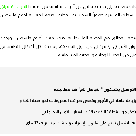
ت متعددة، إلى جانب ممثلين عن أحزاب سياسية من ضمنها
الحزب الاشتراكي
 سجلت المسيرة حضوراً للسكرتارية المحلية للجبهة المغربية لدعم فلسطين
منهم المطلق مع القضية الفلسطينية، حيث رفعت أعلام فلسطين، ورددت
ان الأمريكي الإسرائيلي على دول المنطقة، ومنددة بكل أشكال التطبيع، في
ي من القضايا الوطنية والقضية الفلسطينية.
والتوصيل يشتكون “التجاهل تام” ضد مطالبهم
بزيادة عامة في الأجور وخفض ضرائب المحروقات لمواجهة الغلاء
ُحذر من نقطة “اللاعودة” و”انهيار” الأمن الاجتماعي
ية الشغل تحتج على قانون الإضراب وتحشد لمسيرات 17 ماي