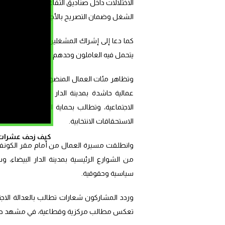
الاختلالات داخل صناديق التقاعد عبر تحسين ال
الشغل وضمان التصريح بالأجراء لدى صناديق ال
كما دعا إلى إشراك المشغلين، بما في ذلك الدول
يتحمل فيه العاملون وحدهم كلفة الإصلاحات.
عمالية حاشدة بمدينة الدار البيضاء، بمناسبة
الاجتماعية، وتطالب بحماية الحقوق والمكتسب
الاستحقاقات الانتخابية.
كيف زحف عشرات ال
وانطلقت مسيرة العمال من أمام مقر الكونفدر
من الشوارع الرئيسية بمدينة الدار البيضا
سياسية وحقوقية.
وردد المشاركون شعارات تطالب بالعدالة الاجتما
تعكس مطالب مركزية وقطاعية، في مشهد طبعته