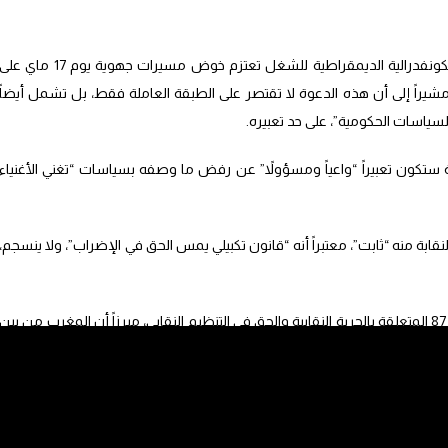
وفي هذا السياق، أعلن المسؤول النقابي أن الكونفدرالية الديمقراطية للشغل تعتزم خوض مسيرات جهوية يوم 17 ماي عل
راً إلى أن هذه الدعوة لا تقتصر على الطبقة العاملة فقط، بل تشمل أيضاً
ياسات الحكومية”، على حد تعبيره.
ستكون تعبيراً “واعياً ومسؤولاً” عن رفض ما وصفه بسياسات “تغني الأغنياء
ابة منه “ثابت”، معتبراً أنه “قانون تكبيلي يمس الحق في الإضراب”، ولا ينسجم،
كما دعا الدولة إلى المصادقة على الاتفاقية رقم 87 المتعلقة بالحرية النقابية والحق في التنظيم النقابي، مبرزاً أن المغرب من بين
كداً في الوقت نفسه أن النقابة ستواصل ممارسة حقها في الإضراب رغم هذا
ن أي إصلاح لا يجب أن يتم على حساب الأجراء، داعياً إلى التركيز على معالجة