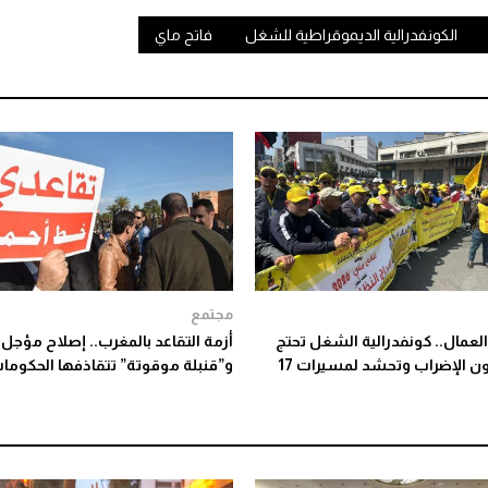
الكونفدرالية الديموقراطية للشغل
فاتح ماي
مجتمع
لعمال.. كونفدرالية الشغل تحتج
أزمة التقاعد بالمغرب.. إصلاح مؤجل
على قانون الإضراب وتحشد لمسيرات 17
و”قنبلة موقوتة” تتقاذفها الحكوما