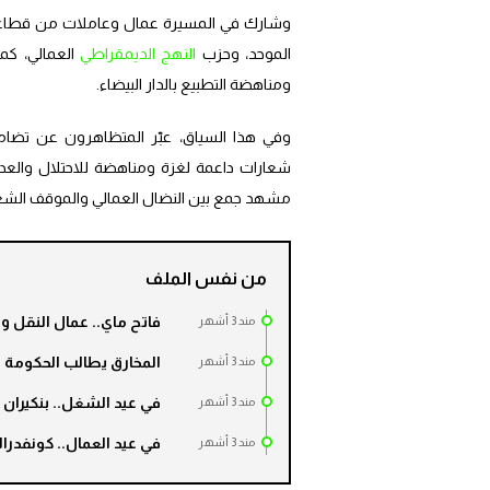
وشارك في المسيرة عمال وعاملات من قطاعا
الموحد، وحزب
النهج الديمقراطي
العمالي، كما
ومناهضة التطبيع بالدار البيضاء.
وفي هذا السياق، عبّر المتظاهرون عن تضا
شعارات داعمة لغزة ومناهضة للاحتلال والعدو
مشهد جمع بين النضال العمالي والموقف الشعب
من نفس الملف
فاتح ماي.. عمال النقل 
مند 3 أشهر
المخارق يطالب الحكومة 
مند 3 أشهر
في عيد الشغل.. بنكيران ي
مند 3 أشهر
في عيد العمال.. كونفدرال
مند 3 أشهر