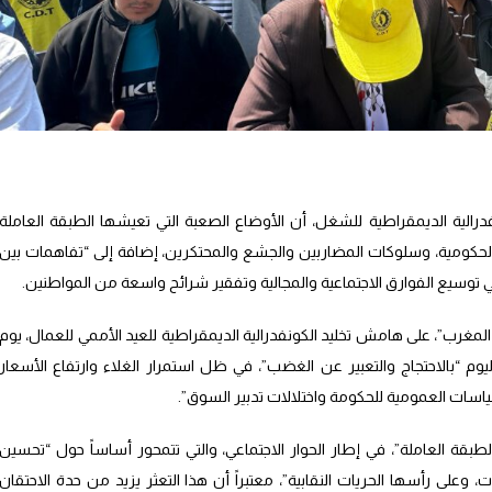
درالية الديمقراطية للشغل، أن الأوضاع الصعبة التي تعيشها الطبقة العاملة
حكومية، وسلوكات المضاربين والجشع والمحتكرين، إضافة إلى “تفاهمات بين
توسيع الفوارق الاجتماعية والمجالية وتفقير شرائح واسعة من المواطنين.
ب”، على هامش تخليد الكونفدرالية الديمقراطية للعيد الأممي للعمال، يوم
لنقابة تخلد هذا اليوم “بالاحتجاج والتعبير عن الغضب”، في ظل استمرار الغلاء وارتفاع الأسعار
ياسات العمومية للحكومة واختلالات تدبير السوق”.
قة العاملة”، في إطار الحوار الاجتماعي، والتي تتمحور أساساً حول “تحسين
ت، وعلى رأسها الحريات النقابية”، معتبراً أن هذا التعثر يزيد من حدة الاحتقان