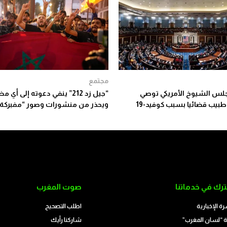
مجتمع
جلس الشيوخ الأمريكي توصي
“جيل زد 212” ينفي دعوته إلى أي 
طبيب قضائيا بسبب كوفيد-19
ويحذر من منشورات وصور “مفبركة”
رك في خدماتنا
صوت المغرب
رة الإخبارية
اطلب التصحيح
 “لسان المغرب”
شاركنا رأيك