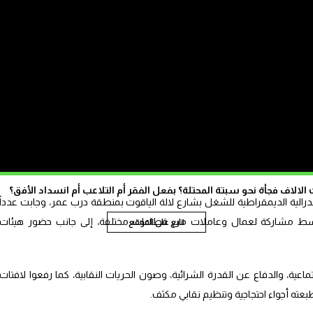
حكامة وتدبير المدخرات، إضافة إلى توسيع قاعدة المنخرطين من خلال خلق فرص
ضمان الاجتماعي.
ة، في تحمل الأعباء بشكل عادل إلى جانب الأجراء، بما يضمن إصلاحاً شاملاً لا
وتظاهر مئات العمال المنضوون تحت لواء الكونفدرالية الديمقراطية للشغل (CDT)، اليوم الجمعة فاتح ماي 2026، في مسير
 اليوم العالمي للعمال، حيث رفع المشاركون شعارات احتجاجية تندد بالأوضاع
ات، وعلى رأسها ملفات التقاعد والحق في الإضراب الحريات النقابية ونزاهة
الاف فجأة نحو سبتة المحتلة؟ بفعل الفقر أم التلاعب أم انسداد الأفق؟
الية الديمقراطية للشغل بشارع لالة الياقوت بمنطقة درب عمر، وجابت عدداً
ء، وسط مشاركة لعمال وعاملات من قطاعات مختلفة، إلى جانب حضور هيئات
تابع على الموقع
عية، والدفاع عن القدرة الشرائية، وصون الحريات النقابية، كما رفعوا لافتات
 أجواء احتجاجية وتنظيم نقابي مكثف.