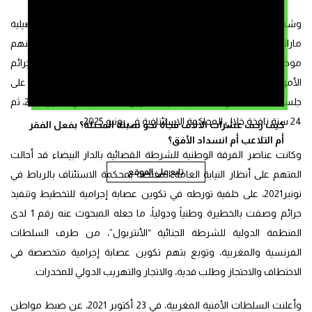
وشهدت محاكمة حمبلي، منذ اعتقاله في أكتوبر 2021، تحقيقات تفصيلية
ماراثونية استمع خلالها قاضي التحقيق لبارونات ومتهمين آخرين، بينهم
موظفون وأمنيون متابعون ومدانون في قضايا مخدرات بمحكمة جرائم
الأموال بالرباط، بعدما كشفت التحريات بعض الارتباطات، ليُحال على
جلسة المحاكمة التي حسمت ابتدائياً بعشرين سنة سجناً في شتنبر 2023، ثم
24 سنة نافذة خلال المحاكمة الاستئنافية في يونيو 2025.
كيف زحف عشرات الالاف فجأة نحو سبتة المحتلة؟ بفعل الفقر
أم التلاعب أم انسداد الأفق؟
وكانت عناصر الفرقة الوطنية للشرطة القضائية بالدار البيضاء قد أحالت
تابع على الموقع
المتهم على أنظار النيابة العامة المختصة بمحكمة الاستئناف بالرباط في
نونبر2021، على خلفية تورطه في تكوين عصابة إجرامية للتخطيط وتنفيذ
جرائم وصفت بالخطيرة وطنياً ودولياً، ما جعله المبحوث عنه رقم 1 لدى
المنظمة الدولية للشرطة الجنائية “الأنتربول”، من طرف السلطات
الفرنسية والمغربية، وتوبع بتهم تكوين عصابة إجرامية متخصصة في
الاختطاف والاحتجاز وطلب فدية، والاتجار والتهريب الدولي للمخدرات.
وأعلنت السلطات الأمنية المغربية، في 23 أكتوبر 2021، عن ضبط مواطن