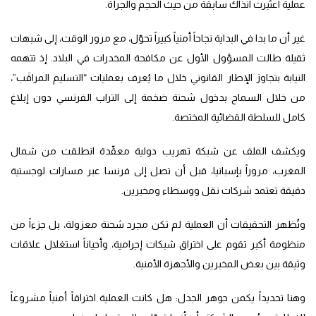
عملية اعتُبرت آنذاك سابقةً من حيث الحجم والجرأة.
غير أن ما بدا في البداية نجاحاً أمنياً كبيراً تحوّل، مع مرور الوقت، إلى شبهات
ثقيلة طالت المسؤول الأول عن مكافحة المخدرات في البلاد. إذ تتهمه
النيابة بتجاوز الإطار القانوني خلال ما يُعرف بعمليات “التسليم المراقَب”،
من خلال السماح بدخول شحنة ضخمة إلى التراب الفرنسي دون إبلاغ
كامل للسلطة القضائية المختصة.
ويكشف الملف عن شبكة تهريب دولية معقّدة انطلقت من شمال
المغرب، مروراً بإسبانيا، قبل أن تصل إلى فرنسا عبر مسارات لوجستية
دقيقة تعتمد شركات نقل ووسطاء ومخبرين.
وتُظهر التحقيقات أن العملية لم تكن مجرد شحنة معزولة، بل جزءاً من
منظومة أكبر تقوم على اختراق شبكات إجرامية، وأحياناً استغلال علاقات
وثيقة بين بعض المخبرين والأجهزة الأمنية.
وهنا تحديداً يكمن جوهر الجدل: هل كانت العملية اختراقاً أمنياً مشروعاً