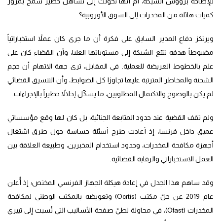
للإطاحة برؤوس الشبكة، أم أنها تحوّلت إلى تساهل خطير سمح بمرور
كميات هائلة من المخدرات إلى السوق الأوروبية؟
ويرتكز دفاع المدير السابق على فكرة أن ما جرى كان عملاً استخباراتياً
مضبوطاً هدفه تتبّع الشبكة إلى مستوياتها العليا، وأن القضاء كان على
علم بالخطوط العريضة للعملية. في المقابل، ترى جهة الاتهام أن حجم
الشحنة والمخاطر المترتبة عليها تجاوزا كل الضوابط، وأن التنسيق القضائي
لم يكن بالوضوح والاكتمال المطلوبين، ما يشكّل إخلالاً خطيراً بالإجراءات.
ولم تقف القضية عند حدود المتابعة الجنائية، بل كان لها وقع مؤسساتي
عميق داخل فرنسا، إذ أعادت طرح أسئلة حساسة حول طرق اشتغال
أجهزة مكافحة المخدرات، وحدود استخدام المخبرين، وطبيعة العلاقة بين
العمل الاستخباراتي والرقابة القضائية.
وقد ساهم هذا الجدل في إعادة هيكلة الجهاز الفرنسي المختص؛ إذ أُعلن
عام 2019 عن حلّ مكتب (Ocrtis) وتعويضه بالمكتب الوطني لمكافحة
المخدرات (Ofast)، في محاولة لطيّ صفحة الأساليب التي نُسبت إلى تييري