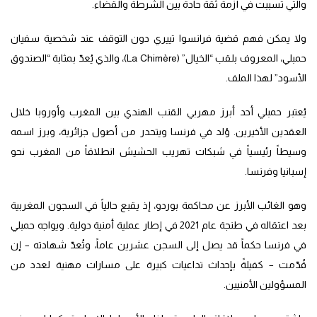
والتي تسببت في أزمة ثقة حادة بين الشرطة والقضاء.
ولا يمكن فهم قضية فرانسوا تييري دون التوقف عند شخصية سفيان
حمبلي، المعروف بلقب “الخيال” (La Chimère)، والذي يُعدّ بمثابة “الصندوق
الأسود” لهذا الملف.
يُعتبر حمبلي أحد أبرز مهربي القنب الهندي بين المغرب وأوروبا خلال
العقدين الأخيرين. وُلد في فرنسا ويتحدر من أصول جزائرية، وبرز اسمه
وسيطاً رئيسياً في شبكات تهريب الحشيش انطلاقاً من المغرب نحو
إسبانيا وفرنسا.
وهو الغائب الأبرز عن محاكمة بوردو، إذ يقبع حالياً في السجون المغربية
بعد اعتقاله في طنجة عام 2021 في إطار عملية أمنية دولية. ويواجه حمبلي
في فرنسا حكماً قد يصل إلى السجن عشرين عاماً، وتُعدّ شهادته – إن
قُدّمت – كفيلةً بإحداث تداعيات كبيرة على مسارات مهنية لعدد من
المسؤولين الأمنيين.