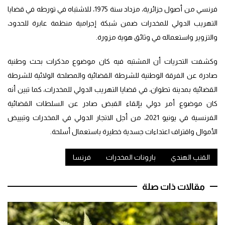
فرنسي من أصول جزائرية، مزداد سنة 1975، للاشتباه في تورطه في قضايا
التهريب الدولي للمخدرات ضمن شبكة إجرامية منظمة عابرة للحدود،
والتزوير واستعماله في وثائق هوية مزورة.
وكشفت التحريات أن المشتبه فيه كان موضوع مذكرات بحث وطنية
صادرة عن الفرقة الوطنية للشرطة القضائية والمصلحة الولائية للشرطة
القضائية بمدينة تطوان، في قضايا التهريب الدولي للمخدرات، كما تبين أنه
كان موضوع أمر دولي بإلقاء القبض صادر عن السلطات القضائية
الفرنسية في يونيو 2021، من أجل الاتجار الدولي في المخدرات وتبييض
الأموال واقتراف اعتداءات جسدية خطيرة باستعمال أسلحة.
القنب الهندي
بارونات المخدرات
فرنسا
مقالات ذات صلة