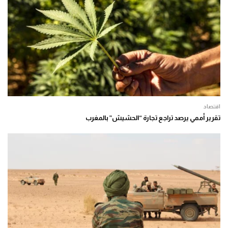
اقتصاد
تقرير أممي يرصد تراجع تجارة “الحشيش” بالمغرب