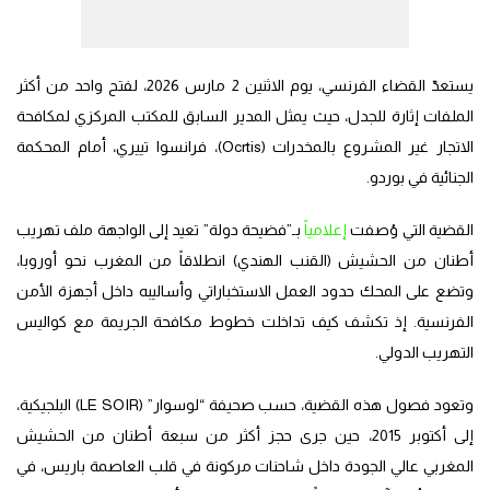
يستعدّ القضاء الفرنسي، يوم الاثنين 2 مارس 2026، لفتح واحد من أكثر
الملفات إثارة للجدل، حيث يمثل المدير السابق للمكتب المركزي لمكافحة
الاتجار غير المشروع بالمخدرات (Ocrtis)، فرانسوا تييري، أمام المحكمة
الجنائية في بوردو.
القضية التي وُصفت
إعلامياً
بـ”فضيحة دولة” تعيد إلى الواجهة ملف تهريب
أطنان من الحشيش (القنب الهندي) انطلاقاً من المغرب نحو أوروبا،
وتضع على المحك حدود العمل الاستخباراتي وأساليبه داخل أجهزة الأمن
الفرنسية. إذ تكشف كيف تداخلت خطوط مكافحة الجريمة مع كواليس
التهريب الدولي.
وتعود فصول هذه القضية، حسب صحيفة “لوسوار” (LE SOIR) البلجيكية،
إلى أكتوبر 2015، حين جرى حجز أكثر من سبعة أطنان من الحشيش
المغربي عالي الجودة داخل شاحنات مركونة في قلب العاصمة باريس، في