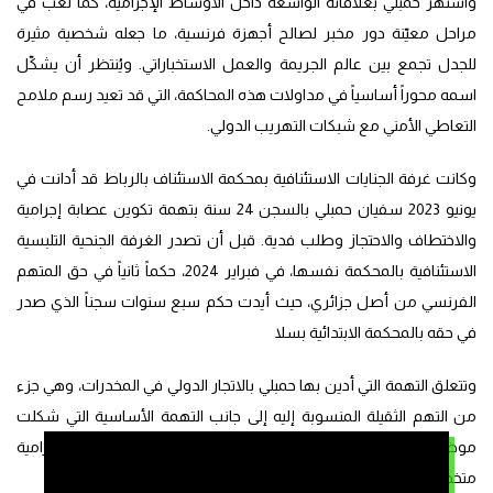
واشتهر حمبلي بعلاقاته الواسعة داخل الأوساط الإجرامية، كما لعب في
مراحل معيّنة دور مخبر لصالح أجهزة فرنسية، ما جعله شخصية مثيرة
للجدل تجمع بين عالم الجريمة والعمل الاستخباراتي. ويُنتظر أن يشكّل
اسمه محوراً أساسياً في مداولات هذه المحاكمة، التي قد تعيد رسم ملامح
التعاطي الأمني مع شبكات التهريب الدولي.
وكانت غرفة الجنايات الاستئنافية بمحكمة الاستئناف بالرباط قد أدانت في
يونيو 2023 سفيان حمبلي بالسجن 24 سنة بتهمة تكوين عصابة إجرامية
والاختطاف والاحتجاز وطلب فدية. قبل أن تصدر الغرفة الجنحية التلبسية
الاستئنافية بالمحكمة نفسها، في فبراير 2024، حكماً ثانياً في حق المتهم
الفرنسي من أصل جزائري، حيث أيدت حكم سبع سنوات سجناً الذي صدر
في حقه بالمحكمة الابتدائية بسلا
وتتعلق التهمة التي أدين بها حمبلي بالاتجار الدولي في المخدرات، وهي جزء
من التهم الثقيلة المنسوبة إليه إلى جانب التهمة الأساسية التي شكلت
موضوع مذكرات البحث الدولية والمحلية، وهي تكوين عصابة إجرامية
متخصصة في الاختطاف والاحتجاز والتعذيب وطلب فدية.