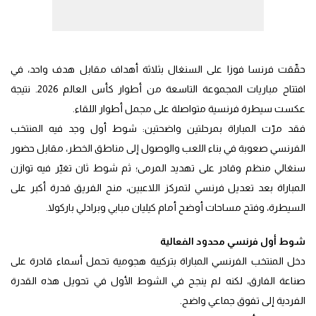
حقّقت فرنسا فوزا على السنغال بثلاثة أهداف مقابل هدف واحد، في
افتتاح مباريات المجموعة التاسعة من أطوار كأس العالم 2026. نتيجة
عكست سيطرة فرنسية متواصلة على مجمل أطوار اللقاء.
فقد مرّت المباراة بمرحلتين واضحتين: شوط أول وجد فيه المنتخب
الفرنسي صعوبة في بناء اللعب والوصول إلى مناطق الخطر، مقابل حضور
سنغالي منظم وقادر على تهديد المرمى؛ ثم شوط ثان تغيّر فيه توازن
المباراة بعد تعديل فرنسي لتمركز اللاعبين، منح الفريق قدرة أكبر على
السيطرة، وفتح مساحات أوضح أمام كيليان مبابي وبرادلي باركولا.
شوط أول فرنسي محدود الفعالية
دخل المنتخب الفرنسي المباراة بتركيبة هجومية تحمل أسماء قادرة على
صناعة الفارق، لكنه لم ينجح في الشوط الأول في تحويل هذه القدرة
الفردية إلى تفوق جماعي واضح.