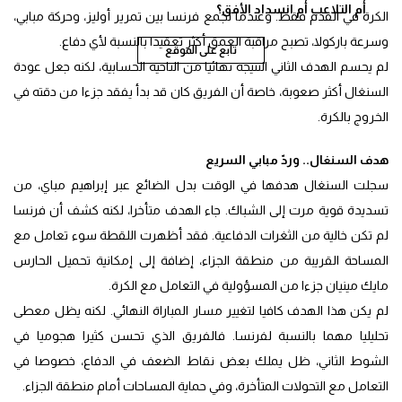
أم التلاعب أم انسداد الأفق؟
الكرة في القدم فقط. وعندما تجمع فرنسا بين تمرير أوليز، وحركة مبابي،
وسرعة باركولا، تصبح مراقبة العمق أكثر تعقيدا بالنسبة لأي دفاع.
تابع على الموقع
لم يحسم الهدف الثاني النتيجة نهائيا من الناحية الحسابية، لكنه جعل عودة
السنغال أكثر صعوبة، خاصة أن الفريق كان قد بدأ يفقد جزءا من دقته في
الخروج بالكرة.
هدف السنغال.. وردّ مبابي السريع
سجلت السنغال هدفها في الوقت بدل الضائع عبر إبراهيم مباي، من
تسديدة قوية مرت إلى الشباك. جاء الهدف متأخرا، لكنه كشف أن فرنسا
لم تكن خالية من الثغرات الدفاعية. فقد أظهرت اللقطة سوء تعامل مع
المساحة القريبة من منطقة الجزاء، إضافة إلى إمكانية تحميل الحارس
مايك مينيان جزءا من المسؤولية في التعامل مع الكرة.
لم يكن هذا الهدف كافيا لتغيير مسار المباراة النهائي. لكنه يظل معطى
تحليليا مهما بالنسبة لفرنسا. فالفريق الذي تحسن كثيرا هجوميا في
الشوط الثاني، ظل يملك بعض نقاط الضعف في الدفاع، خصوصا في
التعامل مع التحولات المتأخرة، وفي حماية المساحات أمام منطقة الجزاء.