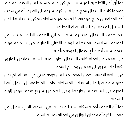
كما أن أداء الأظهرة الفرنسيين لم يكن دائما مستقرا من الناحية الدفاعية.
وعندما كانت السنغال تنجح في نقل الكرة بسرعة إلى الطرف أو في سحب
أحد المدافعين خارج موقعه، كانت تظهر مساحات يمكن استغلالها. لكن
السنغال لم تفعل ذلك بالانتظام المطلوب.
بعد هدف السنغال مباشرة، سجل مبابي الهدف الثالث لفرنسا في
الدقيقة السادسة بعد نهاية الوقت الأصلي للمباراة، من تسديدة قوية
بعيدة نسبيا، أنهت أي احتمال لعودة متأخرة.
جاء الهدف في لحظة كانت السنغال تحاول فيها استثمار تقليص الفارق،
لكنه أعاد الفارق إلى هدفين وحسم النتيجة.
من الناحية التقنية، يلخص الهدف جانبا من جودة مبابي في المباراة. لم يكن
حضوره مقتصرا على استغلال المساحات داخل المنطقة، بل شمل أيضا
القدرة على التسديد من خارجها، وعلى اتخاذ قرار سريع عندما تتوفر زاوية
التسديد.
كما أن الهدف أكد مشكلة سنغالية تكررت في الشوط الثاني، تتمثل في
فقدان الكرة أو فقدان التوازن في لحظات غير مناسبة.