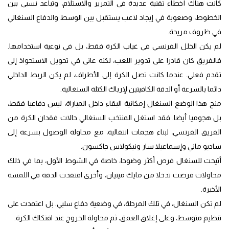
كانت هناك أخطاء تقنية عديدة في التمرير والاستلام، وتباعد نسبي بين
الخطوط، وصعوبة في إيجاد لاعب يستقبل بين الوسط والدفاع السنغالي
في ظروف مريحة.
لم يكن الخلل الفرنسي في غياب الكرة فقط، بل في نوعية استخدامها.
فالفريق كان قادرا على تدوير اللعب، لكنه عانى في تحويل الاستحواذ إلى
تقدم فعلي. عندما كانت تصل الكرة إلى الأطراف، لم يكن الربط الداخلي
دائما بالسرعة أو الدقة الكافيتين لإرباك الكتلة السنغالية.
منح هذا الوضع السنغال إمكانية البقاء داخل المباراة، ليس دفاعيا فقط،
بل هجوميا أيضا. فقد استغل المنتخب السنغالي حالات فقدان الكرة من
الفريق الفرنسي، لبناء هجمات انتقالية، مع محاولة الوصول بسرعة إلى
ساديو ماني وإسماعيلا سار ونيكولاس جاكسون.
أتيحت للسنغال فرص أكثر وضوحا، خاصة في الشوط الأول، بما في ذلك
محاولات فرضت تدخلا من مايك مينيان، وأخرى افتقدت الدقة في اللمسة
الأخيرة.
لم تكن السنغال، في تلك المرحلة، في وضعية دفاع سلبي. بل اعتمدت على
تنظيم متوسط، وعلى إغلاق العمق، ثم محاولة الخروج عند افتكاك الكرة.