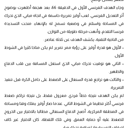
وجاء الهدف الفرنسي الأول في الدقيقة 66، بعد هجمة أظهرت بوضوح
أثر التعديل الفرنسي. لعب أوليز تمريرة حاسمة في اتجاه مبابي، الذي تحرك
في المساحة واستلم في وضعية تسمح له بالإنهاء. منحت التسديدة
فرنسا التقدم، وأنهت مرحلة طويلة من التوازن.
من الناحية التقنية، يكشف الهدف عن ثلاثة عناصر:
• الأول هو قدرة أوليز على رؤية ممر تمرير لم يكن متاحا كثيرا في الشوط
الأول.
• الثاني هو توقيت تحرك مبابي، الذي استغل المسافة بين قلب الدفاع
والظهير.
• والثالث هو تراجع قدرة السنغال على الضغط على حامل الكرة قبل تنفيذ
التمريرة.
لم يكن الهدف نتيجة خطأ فردي معزول فقط، بل نتيجة تراكم ضغط
فرنسي أكثر تنظيما في الشوط الثاني. عندما صار أوليز يملك وقتا ومساحة
في المنطقة المركزية، أصبح الدفاع السنغالي مطالبا بالاختيار بين الخروج
للضغط عليه أو حماية العمق. وفي تلك اللقطة، كان الاختيار غير كاف
لإيقاف التمريرة ولا لمراقبة تحرك مبابي.