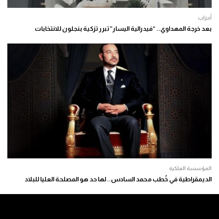
أحزاب
بعد خرجة المهداوي.. “فيدرالية اليسار” تبرر تزكية بنجلون للانتخابات
المؤسسة الملكية
الديمقراطية في خُطب محمد السادس.. لها حد هو المصلحة العليا للبلاد