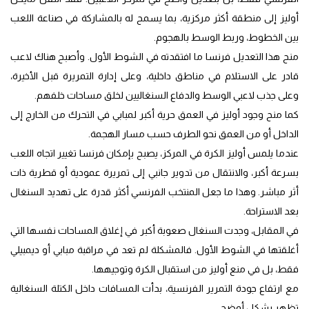
أوليز إلى منطقة أكثر مركزية، بما يسمح له بالمشاركة في صناعة اللعب
بين الخطوط، وربط الوسط بالهجوم.
منح هذا التعديل فرنسا ما افتقدته في الشوط الأول. وأصبح هناك لاعب
قادر على الاستلام في مناطق داخلية، وعلى إدارة التمريرة قبل الأخيرة،
وعلى جذب لاعبي الوسط والدفاع السنغاليين لخلق مساحات خلفهم.
كما منح وجود أوليز في العمق حرية أكبر لمبابي في التحرك من الخارج إلى
الداخل أو من العمق نحو الطرف حسب مسار الهجمة.
عندما يلمس أوليز الكرة في المركز، يصبح بإمكان فرنسا تغيير اتجاه اللعب
بسرعة أكبر، والانتقال من تدوير جانبي إلى تمريرة عمودية أو قطرية ذات
أثر مباشر. وهذا ما جعل المنتخب الفرنسي أكثر قدرة على تهديد السنغال
بعد الاستراحة.
في المقابل، وجدت السنغال صعوبة أكبر في إغلاق المساحات نفسها التي
أغلقتها في الشوط الأول. فالمشكلة لم تعد في مراقبة مبابي أو ديمبيلي
فقط، بل في منع أوليز من استقبال الكرة وتوجيهها.
مع ارتفاع جودة التمرير الفرنسية، بدأت المسافات داخل الكتلة السنغالية
تظهر بشكل أوضح.