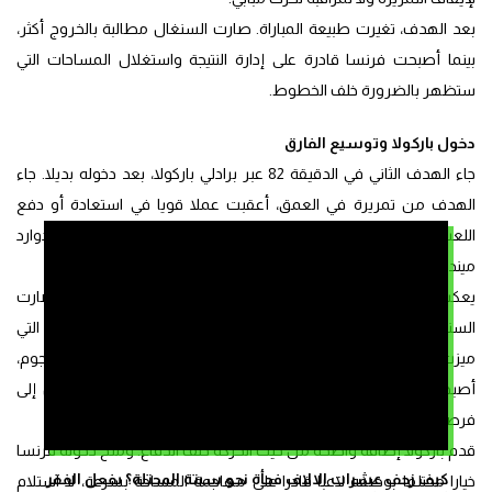
بعد الهدف، تغيرت طبيعة المباراة. صارت السنغال مطالبة بالخروج أكثر،
بينما أصبحت فرنسا قادرة على إدارة النتيجة واستغلال المساحات التي
ستظهر بالضرورة خلف الخطوط.
دخول باركولا وتوسيع الفارق
جاء الهدف الثاني في الدقيقة 82 عبر برادلي باركولا، بعد دخوله بديلا. جاء
الهدف من تمريرة في العمق، أعقبت عملا قويا في استعادة أو دفع
اللعب
إلى الأمام
، ثم تحرك باركولا في المساحة وإنهاء الهجمة أمام إدوارد
ميندي.
يعكس هذا الهدف ما تغير في المباراة بعد تقدم فرنسا. فقد صارت
السنغال أكثر امتدادا، وأقل قدرة على الحفاظ على المسافات الضيقة التي
ميزت شوطها الأول. ومع وجود لاعبين فرنسيين سريعين في الهجوم،
أصبح كل فقدان للكرة في الوسط أو في بداية البناء قابلا للتحول إلى
فرصة مباشرة.
قدم باركولا إضافة واضحة من حيث الحركة خلف الدفاع. ومنح دخوله فرنسا
كيف زحف عشرات الالاف فجأة نحو سبتة المحتلة؟ بفعل الفقر
خيارا مختلفا بوصفه لاعبا قادرا على مهاجمة المساحة بسرعة، لا استلام