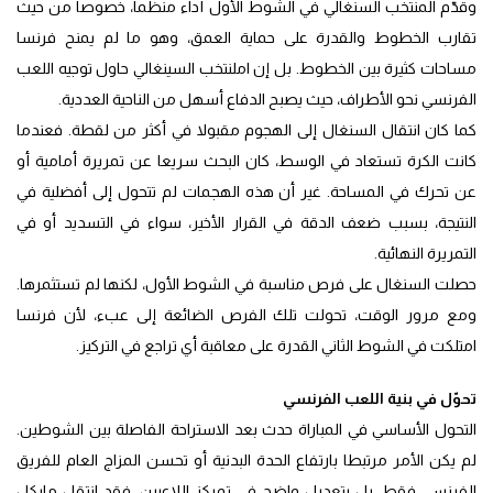
وقدّم المنتخب السنغالي في الشوط الأول أداء منظما، خصوصا من حيث
تقارب الخطوط والقدرة على حماية العمق، وهو ما لم يمنح فرنسا
مساحات كثيرة بين الخطوط. بل إن املنتخب السينغالي حاول توجيه اللعب
الفرنسي نحو الأطراف، حيث يصبح الدفاع أسهل من الناحية العددية.
كما كان انتقال السنغال إلى الهجوم مقبولا في أكثر من لقطة. فعندما
كانت الكرة تستعاد في الوسط، كان البحث سريعا عن تمريرة أمامية أو
عن تحرك في المساحة. غير أن هذه الهجمات لم تتحول إلى أفضلية في
النتيجة، بسبب ضعف الدقة في القرار الأخير، سواء في التسديد أو في
التمريرة النهائية.
حصلت السنغال على فرص مناسبة في الشوط الأول، لكنها لم تستثمرها.
ومع مرور الوقت، تحولت تلك الفرص الضائعة إلى عبء، لأن فرنسا
امتلكت في الشوط الثاني القدرة على معاقبة أي تراجع في التركيز.
تحوّل في بنية اللعب الفرنسي
التحول الأساسي في المباراة حدث بعد الاستراحة الفاصلة بين الشوطين.
لم يكن الأمر مرتبطا بارتفاع الحدة البدنية أو تحسن المزاج العام للفريق
الفرنسي فقط، بل بتعديل واضح في تمركز اللاعبين. فقد انتقل مايكل