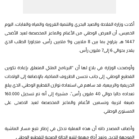
أكدت وزارة الفلاحة والصيد البحري والتنمية القروية والمياه والغابات، اليوم
الخميس، أن العرض الوطني من الأغنام والماعز المخصصة لعيد الأضحى
1447 هـ يتراوح بما بين 8 ملايين و9 ملايين رأس، متجاوزا الطلب الذي
يقدر بحوالي 6 إلى7 مليون رأس.
وأوضحت الوزارة في بلاغ لها أن “البرنامج الملكي المتعلق بإعادة تكوين
القطيع الوطني، إلى جانب تحسن الظروف المناخية، بالإضافة إلى الولادات
الخريفية والربيعية، قد ساهم في استعادة توازن القطيع الوطني، الذي يبلغ
تعداده حاليا حوالي 40 مليون رأس”، مشيرة إلى أنه تم تسجيل 160.000
ضيعة لتربية وتسمين الأغنام والماعز المخصصة لعيد الاضحى على
المستوى الوطني.
وأضاف المصدر ذاته أن هذه العملية تدخل في إطار تتبع مسار الماشية
الموجهة للذبح، وتعد أداة مهمة لتتبع الحالة الصحية للقطيع الوطني.