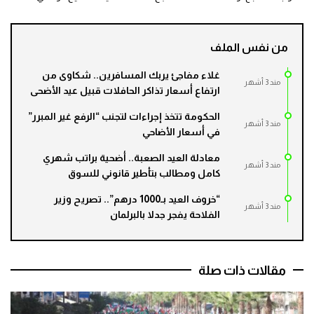
من نفس الملف
غلاء مفاجئ يربك المسافرين.. شكاوى من
مند 3 أشهر
ارتفاع أسعار تذاكر الحافلات قبيل عيد الأضحى
الحكومة تتخذ إجراءات لتجنب “الرفع غير المبرر”
مند 3 أشهر
في أسعار الأضاحي
معادلة العيد الصعبة.. أضحية براتب شهري
مند 3 أشهر
كامل ومطالب بتأطير قانوني للسوق
“خروف العيد بـ1000 درهم”.. تصريح وزير
مند 3 أشهر
الفلاحة يفجر جدلا بالبرلمان
مقالات ذات صلة