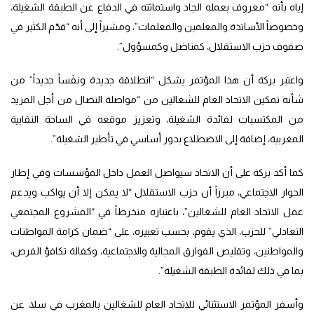
إياه بأنه “معروف بعمله الجاد واستماثته في الدفاع عن الطبقة الشغيلة،
وخصوصاً الأساتذة والمعلمين والمعلمات”، ومشيراً إلى أنه “قدّم الكثير في
صفوف حزب الاستقلال، كمناضل وكمسؤول”.
واعتبر بركة أن هذا المؤتمر يشكل “انطلاقة جديدة ونفَساً جديداً” من
شأنه تمكين الاتحاد العام للشغالين من “مواصلة النضال من أجل المزيد
من المكتسبات لفائدة الشغيلة، وتعزيز موقعه في الساحة النقابية
المغربية، إضافة إلى الاضطلاع بدور أساسي في تأطير الشغيلة”.
كما أكد بركة على أن الاتحاد سيواصل العمل داخل المؤسسات وفي إطار
الحوار الاجتماعي، مبرزاً أن حزب الاستقلال “لا يمكن إلا أن يواكب ويدعم
عمل الاتحاد العام للشغالين”، باعتباره منخرطاً في “المشروع المجتمعي
التعادلي” للحزب، الذي يقوم، بحسب تعبيره، على “ضمان كرامة المواطنات
والمواطنين، وتقليص الفوارق المجالية والاجتماعية، وكفالة تكافؤ الفرص،
بما في ذلك لفائدة الطبقة الشغيلة”.
وأسفر المؤتمر الاستثنائي للاتحاد العام للشغالين بالمغرب في سلا، عن