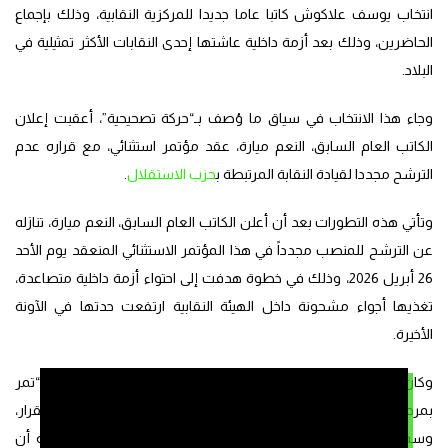
انتخاب يوسف علاكوش كاتبا عاما جديدا للمركزية النقابية، وذلك بإجماع
الحاضرين، وذلك بعد أزمة داخلية عاشتها إحدى النقابات الأكثر تمثيلية في
البلاد.
وجاء هذا الانتخاب في سياق ما وُصف بـ“حركة تصحيحية”، أعقبت إعلان
الكاتب العام السابق، النعم ميارة، عقد مؤتمر استثنائي، مع قراره عدم
الترشح مجددا لقيادة النقابة المرتبطة ب
حزب الاستقلال
.
وتأتي هذه التطورات بعد أن أعلن الكاتب العام السابق، النعم ميارة، تنازله
عن الترشح للمنصب مجدداً في هذا المؤتمر الاستثنائي المنعقد يوم الأحد
26 أبريل 2026، وذلك في خطوة هدفت إلى احتواء أزمة داخلية متصاعدة،
تغذيها أجواء مشحونة داخل الهيئة النقابية ارتفعت حدتها في الآونة
الأخيرة.
وكان ميارة قد أقرّ في بيان وجهه إلى أعضاء النقابة بأن المنظمة “تمر
بمرحلة دقيقة ومفصلية، تتطلب وضوحاً في الرؤية، وحزماً في القرار،
وسمواً في التعاطي مع الاختلاف”، وذلك لتفادي كل ما من شأنه أن