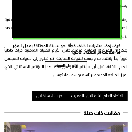
يمس بوحدة الاتحاد أو يزج به في مسارات “لا تخدم تاريخه ومستقبله”.
وشدد ميارة في موقفه على أن هذه المرحلة ليست مجالاً لتصفية
الحسابات أو تغليب المصالح الضيقة، بل هي لحظة لحسم مسؤول يعيد
ترتيب البيت الداخلي على أسس ديمقراطية.
كيف زحف عشرات الالاف فجأة نحو سبتة المحتلة؟ بفعل الفقر
يُذكر أن المركزية النقابية عرفت خلال الأيام القليلة الماضية حراكاً داخلياً
أم التلاعب أم انسداد الأفق؟
قوياً؛ بدأ بانتقادات وجهت للقيادة السابقة، ثم تطور إلى دعوات للمجلس
تابع على الموقع
العام للنقابة، قبل أن يستقر الأمر على عقد هذا المؤتمر الاستثنائي الذي
أفرز القيادة الجديدة برئاسة يوسف علاكوش.
الاتحاد العام للشغالين بالمغرب
حزب الاستقلال
مقالات ذات صلة