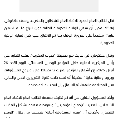
قال الكاتب العام الجديد للاتحاد العام للشغالين بالمغرب، يوسف علاكوش،
إنه “لا يمكن أن تنتهي الولاية الحكومية الحالية دون انتزاع ما تم الاتفاق
عليه”، مشدداً على ضرورة الوفاء بما تم الاتفاق عليه قبل نهاية الولاية
الحكومية.
وقال علاكوش، في حديث مع صحيفة “صوت المغرب”، عقب انتخابه على
رأس المركزية النقابية خلال المؤتمر الوطني الاستثنائي، اليوم الأحد 26
أبريل 2026، إن أشغال المؤتمر تميزت بـ”انضباط عالٍ، وبروح المسؤولية،
وبروح وطنية عالية”، مضيفاً أنه تمت خلاله تلاوة التقريرين الأدبي والمالي،
قبل المصادقة عليهما، ثم الانتقال إلى انتخاب قيادة جديدة.
وأكد المسؤول النقابي على أنه تم تكليفه بمهمة الكاتب العام للاتحاد العام
للشغالين بالمغرب “بإجماع المؤتمرين”، وتفويضه مهمة تشكيل المكتب
التنفيذي. وأضاف أن “هذه المسؤولية أمانة” يتحملها من خلال “الوفاء