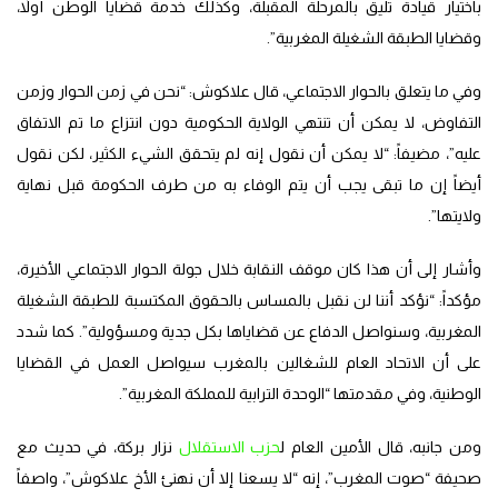
باختيار قيادة تليق بالمرحلة المقبلة، وكذلك خدمة قضايا الوطن أولاً،
وقضايا الطبقة الشغيلة المغربية”.
وفي ما يتعلق بالحوار الاجتماعي، قال علاكوش: “نحن في زمن الحوار وزمن
التفاوض، لا يمكن أن تنتهي الولاية الحكومية دون انتزاع ما تم الاتفاق
عليه”، مضيفاً: “لا يمكن أن نقول إنه لم يتحقق الشيء الكثير، لكن نقول
أيضاً إن ما تبقى يجب أن يتم الوفاء به من طرف الحكومة قبل نهاية
ولايتها”.
وأشار إلى أن هذا كان موقف النقابة خلال جولة الحوار الاجتماعي الأخيرة،
مؤكداً: “نؤكد أننا لن نقبل بالمساس بالحقوق المكتسبة للطبقة الشغيلة
المغربية، وسنواصل الدفاع عن قضاياها بكل جدية ومسؤولية”. كما شدد
على أن الاتحاد العام للشغالين بالمغرب سيواصل العمل في القضايا
الوطنية، وفي مقدمتها “الوحدة الترابية للمملكة المغربية”.
ومن جانبه، قال الأمين العام ل
حزب الاستقلال
نزار بركة، في حديث مع
صحيفة “صوت المغرب”، إنه “لا يسعنا إلا أن نهنئ الأخ علاكوش”، واصفاً