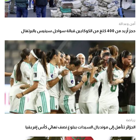
أمن وعدالة
حجز أزيد من 400 كلغ من الكوكايين قبالة سواحل سينيس بالبرتغال
رياضة
الجزائر تتأهل إلى مونديال السيدات ببلوغ نصف نهائي كأس إفريقيا