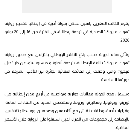
يقوم الكاتب المغربي ياسين عدنان بجولة أدبية في إيطاليا لتقديم روايته
“هوت ماروك” الصادرة في ترجمة إيطالية، في الفترة من 16 إلى 20 يونيو
2026.
وتأتي هذه الجولة حسب بلاغ للناشر الإيطالي بالتزامن مع صدور روايته
“هوت ماروك” باللغة الإيطالية، بترجمة أنطونيو ديسبوسيتو، عن دار “ديل
فيكيو”، والتي وصلت إلى القائمة النهائية لجائزة بيزا للأدب المترجم في
دورتها السادسة.
وتشمل هذه الجولة فعاليات حوارية وتواصلية في أربع مدن إيطالية هي:
تورينو، وبولونيا، وساليرنو، وروما، وستتضمن العديد من اللقاءات العامة،
وقراءات أدبية، وحلقات نقاش مع أكاديميين وصحفيين ووسطاء ثقافيين،
بالإضافة إلى مجموعات من القراء الذين اشتغلوا على الرواية خلال الأشهر
الماضية.