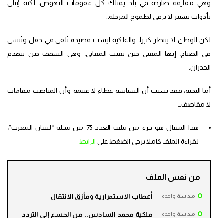
وهي مفارقة صارخة في بلد يمتلك كل مقومات النهوض، لكنه يُبتلى
بأدوات تسيير لا ترقى لطموح المرحلة..
لكن الوطن لا ينتظر كثيراً، والملكية ليست قصيدة تُلقى في حفل وتُنسى
في الصباح، إنها المعنى حين تغيب المعاني، وهي السقف حين تتهدم
الجدران.
أما النخبة، فقد نسيت أن السياسة عطاء لا غنيمة، وأن المناصب مقامات
لا مقاصف…
هذا المقال هو جزء من ملف العدد 75 من مجلة “لسان المغرب”،
لقراءة الملف كاملا يرجى الضغط على
الرابط
من نفس الملف
أعطاب الاستمرارية ومأزق الانتقال
مند سنة واحدة
ملكية محمد السادس.. من الحسم إلى التردد
مند سنة واحدة