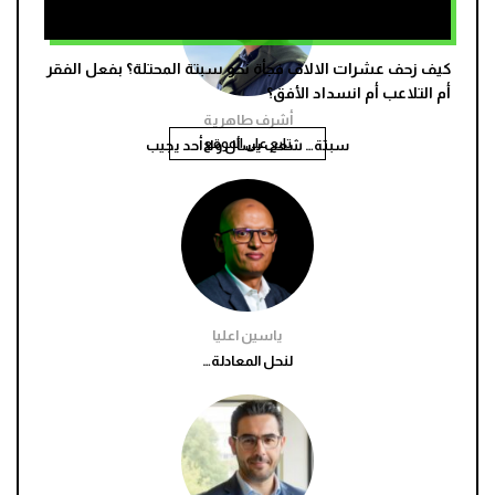
كيف زحف عشرات الالاف فجأة نحو سبتة المحتلة؟ بفعل الفقر
أم التلاعب أم انسداد الأفق؟
أشرف طاهرية
تابع على الموقع
سبتة… شعب يسأل ولا أحد يجيب
ياسين اعليا
لنحل المعادلة…