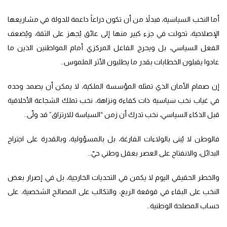
أما النخب السياسية، فبدلاً من أن تكون ذراعاً داعمة للدولة في مشاريعها
الإصلاحية، تحولت في جزء كبير منها إلى عائق يُجهز على الثقة، ويُضعف
الفعل السياسي، بل ويحرج الفاعل المركزي أمام المواطنين الذين ما
عادوا يقبلون الخطابات بقدر ما يطلبون الأثر الملموس..
إن صمام الأمان الذي تمثله المؤسسة الملكية، لا يمكن أن يصمد وحده
في غياب نخب سياسية ذات كفاءة ونزاهة، نخب تملك الشجاعة الأخلاقية
قبل الذكاء السياسي، نخب تدرك أن زمن “السياسة للارتزاق” قد ولّى..
فالوطن لا يُبنى بالولاءات الفارغة، بل بالمسؤولية، وبالقدرة على اجتراح
البدائل، والانفتاح على العصر بعقل وطني حيّ..
والخطر الحقيقي اليوم لا يكمن في التحديات الخارجية، بل في إصرار بعض
النخب على البقاء في قوقعة الريع، والتكالب على المصالح الشخصية، على
حساب المصلحة الوطنية..