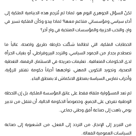
لكنّ السؤال الجوهري اليوم هو: لماذا لم تُترجم هذه الدينامية الملكية إلى
أداء سياسي ومؤسساتي متناغم معها؟ لماذا يبدو وكأن الملكية تسير في
وادٍ، والنخب الحزبية والمؤسسات المنتخبة في وادٍ آخر؟
الخطابات الملكية، التي لطالما شكّلت خارطة طريق واضحة، غالباً ما
تصطدم بجدار من الجمود السياسي، والتردد البيروقراطي، أو بغياب الجرأة
لدى الحكومات المتعاقبة.. تعليمات صريحة في الاستثمار، الرقمنة، التغطية
الصحية، وتجويد التكوين المهني، تواجهها أحياناً حكومة تفتقر للرؤية،
وأحزاب تمارس السياسة بمنطق الانكماش لا بمنطق البناء..
لم تعد المسؤولية ملقاة فقط على عاتق المؤسسة الملكية، بل إن اللحظة
الوطنية تفرض على الجميع، وخصوصاً الحكومة الحالية، أن تنتقل من تدبير
يومي باهت إلى صناعة أفق وطني جماعي..
من التبرير إلى الإنجاز، من التردد إلى الفعل، من الشعبوية إلى صناعة
السياسات العمومية الفعالة..