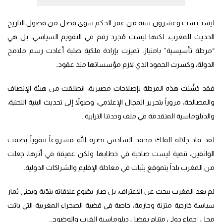
ليست ست وعشرون سنة من عمر الحكم سوى فصل من فصول التاريخ
الحديث للمغرب، لكنها ليست مُجرد رقم في التقويم السياسي، بل هي
“مرحلة تأسيسية” بامتياز، تميزت بإرادة ملكية صلبة أعادت رسم ملامح
الدولة، وكسرت الجمود الذي لازم مؤسساتها منذ عقود..
فقد دُشّنت هذه المرحلة بإصلاحات مصيرية، انطلقت من هيئة الإنصاف
والمصالحة، مروراً بتحرير المجال الإعلامي، وصولاً إلى تحديث البنية التحتية،
والدبلوماسية المتقدمة في ملف وحدتنا الترابية..
لقد قاد جلالة الملك محمد السادس نصره الله مشروعاً تنموياً بصمت
الواثقين، تنمية ليست صاخبة في خطابها ولكن عميقة في أثرها، جعلت
من المغرب بلداً يتموقع بثبات في معادلة الإقليم والشراكات الدولية..
لم يعد المغرب يبحث عن الاعتراف، بل صار يصُوغ علاقاته بندّية ويجني ثمار
سياسة خارجية متزنة وحازمة، خاصة في قضية الصحراء المغربية التي باتت
محل إجماع دولي متنامٍ بفضل دبلوماسية القرب والوضوح..