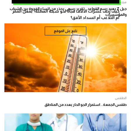
مجتمع
جيل Z يعيد رسم القواعد.. تقرير رسمي يحذر من اتساع الفجوة بين الشباب
كيف زحف عشرات الالاف فجأة نحو سبتة المحتلة؟ بفعل الفقر
والمؤسسات
أم التلاعب أم انسداد الأفق؟
تابع على الموقع
الطقس
طقس الجمعة.. استمرار الجو الحار بعدد من المناطق