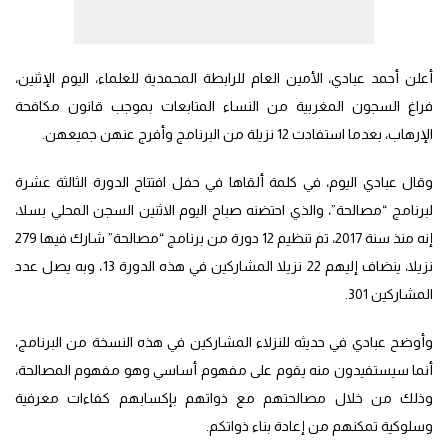
أعلن أحمد عبادي، الأمين العام للرابطة المحمدية للعلماء، اليوم الإثنين،
فراغ السجون المغربية من النساء المتابعات بموجب قانون مكافحة
الإرهاب، بعدما استفادت 12 نزيلة من البرنامج وأفرج عنهن جميعهن.
وقال عبادي اليوم، في كلمة ألقاها في حفل افتتاح الدورة الثالثة عشرة
لبرنامج “مصالحة”، والذي احتضنه صباح اليوم الاثنين السجن المحلي بسلا،
إنه منذ سنة 2017، تم تنظيم 12 دورة من برنامج “مصالحة” شارك فيها 279
نزيلا، ينضاف إليهم 22 نزيلا المشاركين في هذه الدورة 13، وبه يصل عدد
المشاركين 301.
وأوضح عبادي في حديثه للنزلاء المشاركين في هذه النسخة من البرنامج،
أنما سيستفيدون منه يقوم على مفهوم أساسي وهو مفهوم المصالحة،
وذلك من خلال مصالحتهم مع ذواتهم بإكسابهم كفاءات معرفية
وسلوكية تمكنهم من إعادة بناء ذواتكم.