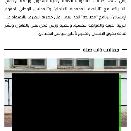
وفي 2017، أطلقت المندوبية العامة لإدارة السجون وإعادة الإدماج،
بالشراكة مع “الرابطة المحمدية للعلماء” و”المجلس الوطني لحقوق
الإنسان”، برنامج “مصالحة” الذي يعمل على محاربة التطرف بالاعتماد على
التربية الدينية والمواكبة النفسية، وتنظيم ورش عمل تعنى بالقانون ونشر
ثقافة حقوق الإنسان وتقديم تأطير سياسي اقتصادي.
مقالات ذات صلة