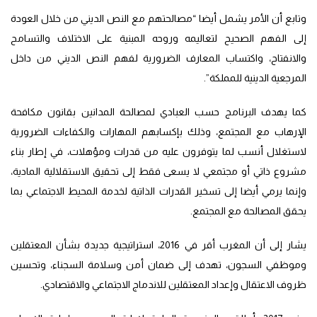
وتابع أن الأمر يشمل أيضا “مصالحتهم مع النص الديني من خلال العودة
إلى الفهم الصحيح لتعاليمه وروحه المبنية على الاختلاف والتسامح
والانفتاح، واكتساب المعارف الضرورية لفهم النص الديني من داخل
المرجعية الدينية للمملكة”.
كما يهدف البرنامج حسب العبادي لمصالحة المدانين بقانون مكافحة
الإرهاب مع المجتمع، وذلك بإكسابهم المهارات والكفاءات الضرورية
لاستغلال أنسب لما يتوفرون عليه من قدرات ومؤهلات، في إطار بناء
مشروع ذاتي أو مجتمعي لا يسعى فقط إلى تحقيق الاستقلالية المادية،
وإنما يرمي أيضا إلى تسخير القدرات الذاتية لخدمة المحيط الاجتماعي بما
يحقق المصالحة مع المجتمع.
يشار إلى أن المغرب أقر في 2016، استراتيجية جديدة بشأن المعتقلين
وموظفي السجون، تهدف إلى ضمان أمن وسلامة السجناء، وتحسين
ظروف الاعتقال وإعداد المعتقلين للاندماج الاجتماعي والاقتصادي.