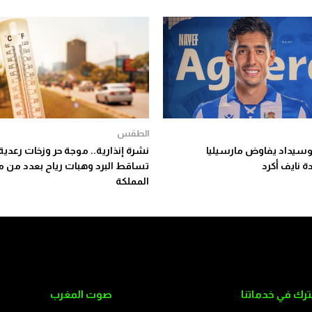
الطقس
سيداد يفاوض مارسيليا
نشرة إنذارية.. موجة حر وزخات رعدية
 نايف أكرد
تساقط البرد وهبات رياح بعدد من 
المملكة
رك في خدماتنا
صوت المغرب