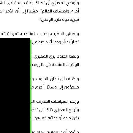
وأوضح المعيزي أن “هناك رغبة جامحة لدى الشبا
أخرى واكتشاف العالم”، مشيرًا إلى أن الأمر “
تجربة حياة خارج الوطن”.
ويعيش المغرب، بحسب المتحدث، “مرحلة تنمية 
“خياراً بديلاً وجذاباً”، خاصة في ظل القيود المتز
وبهذا الصدد، يرى المعيزي أن القرعة الأمريكية ت
الولايات المتحدة في ظروف جيدة”، مثل الحصول 
ويضيف أن بلدان الجنوب، ومنها المغرب، تعان
فيلجؤون إلى وسائل أخرى مثل عقود العمل أو الم
ورغم السياسات الصارمة التي عرفتها فترة إدارة
ويُرجع المعيزي ذلك إلى “خصوصية العلاقة بين 
تكن حادة أو عدائية كما هو الحال مع دول أخرى.
ويؤكد أن “المغاربة يتعاملون مع موضوع الهجرة بب