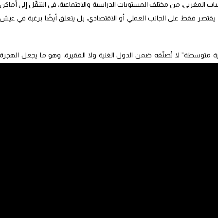
ب المغربي، من مختلف المستويات الدراسية والاجتماعية، في التنقّل إلى أماكن
لا يقتصر فقط على الجانب العملي أو الاقتصادي، بل يتعلق أيضًا برغبة في عيش
متوسطة” لا تُصنّفه ضمن الدول الغنية ولا الفقيرة، وهو ما يجعل الهجرة
ايدة على الحصول على التأشيرات.
ُعتبر “فرصة للهجرة القانونية”، بل “من بين أفضل البرامج التي تتيح الولوج إلى
على البطاقة الخضراء.
ي من “حيف كبير في مسألة التأشيرات”، ما يصعّب على الشباب حرية التنقّل،
نح الدراسية. وتبقى القرعة الأمريكية، في رأيه، “من بين أبرز هذه الفرص”.
 ترامب، فإن الإقبال على القرعة الأمريكية في المغرب لم يشهد تراجعاً يُذكر.
الرباط وواشنطن”، حيث يعتبر كثير من المغاربة أن تلك العلاقة ظلت مرنة، ولم
راغماتية”، مضيفاً: “هم لا يكترثون كثيراً للتحليلات السياسية أو الإيديولوجية،