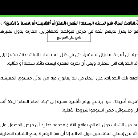
حة”.
أن الولايات المتحدة، حتى في عهد ترامب، لم تكن تُعادي المغرب بشكل مباشر،
الاف فجأة نحو سبتة المحتلة؟ بفعل الفقر أم التلاعب أم انسداد الأفق؟
هو ما يعزز لديهم الثقة في فرص قبولهم كمهاجرين، مقارنة بدول تعتبرها
تابع على الموقع
جرة إلى أمريكا ما يزال مستمراً، حتى في ظل السياسات المتشددة”، مشيرًا إلى
 التحديات التي تنتظره، ويعي أن تجربة الهجرة ليست دائمًا سهلة أو مثالية.
 تلك التحديات، على البقاء في بلد يعانون فيه من تدنّي مستوى المعيشة،
ويذكر أن برنامج تأشيرة التنوع أو ما يعرف ب”قرعة أمريكا”، هو برنامج يوفر تأشيرة هجرة إلى “بلاد العام السام” ل55
لي وعشوائي، ممن استوفوا شروط الأهلية.
ديد من الشباب حول العالم، بواقع انتقاء محدود جدا إذ أن فرص الحصول على
ة الخضراء” لا تتجاوز ما يناهز نسبة 2 بالمائة من إجمالي المتقدمين حول العالم، إلا أن هذا الرقم لا يمنع الشباب المغاربة