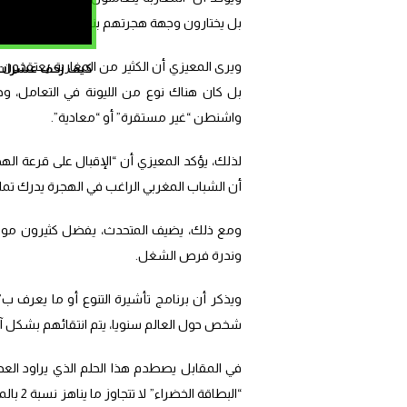
بل يختارون وجهة هجرتهم بناء على الفرص المتا
ويرى المعيزي أن الكثير من المغاربة يعتقدون 
كيف زحف عشرات ال
بل كان هناك نوع من الليونة في التعامل، و
واشنطن “غير مستقرة” أو “معادية”.
لذلك، يؤكد المعيزي أن “الإقبال على قرعة اله
أن الشباب المغربي الراغب في الهجرة يدرك تمامًا
ومع ذلك، يضيف المتحدث، يفضل كثيرون مواجهة
وندرة فرص الشغل.
شخص حول العالم سنويا، يتم انتقائهم بشكل آ
في المقابل يصطدم هذا الحلم الذي يراود الع
“البطاق