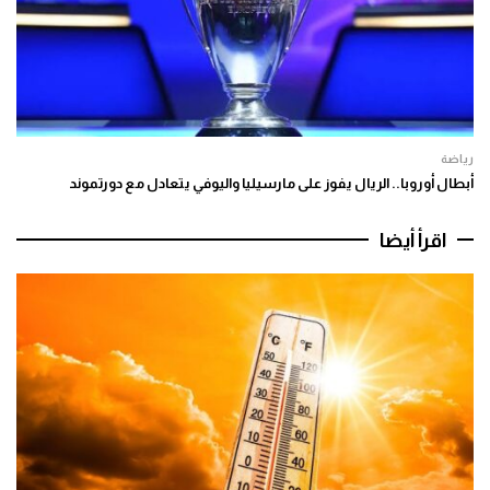
رياضة
أبطال أوروبا.. الريال يفوز على مارسيليا واليوفي يتعادل مع دورتموند
اقرأ أيضا