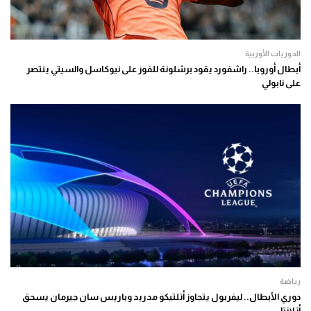
الدوريات الأوربية
أبطال أوروبا.. راشفورد يقود برشلونة للفوز على نيوكاسل والسيتي ينتصر
على نابولي
رياضة
دوري الأبطال.. ليفربول يتجاوز أتلتيكو مدريد وباريس سان جيرمان يسحق
أتلانتا