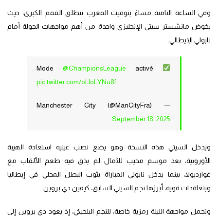
وفي الساعة الثامنة مساءً بتوقيت المغرب تنطلق القمم الكبرى، حيث
يخوض مانشستر سيتي الإنجليزي واحدة من أهم مواجهات الجولة أمام
نابولي الإيطالي.
Mode
@ChampionsLeague
activé
pic.twitter.com/oLloLYNu8f
— Manchester City (@ManCityFra)
September 18, 2025
ويدخل السيتي هذه النسخة وهو يضع نصب عينيه استعادة الهيبة
الأوروبية، بعد موسم مخيب للآمال لم يذق فيه طعم الألقاب مع
غوارديولا، بينما يدخل نابولي المباراة بثوب البطل المحلي في إيطاليا
وبتعاقدات قوية، أبرزها نجم السيتي السابق، كيفين دي بروين.
وتحمل مواجهة الليلة رمزية خاصة، للنجم البلجيكي، إذ يعود دي بروين إلى