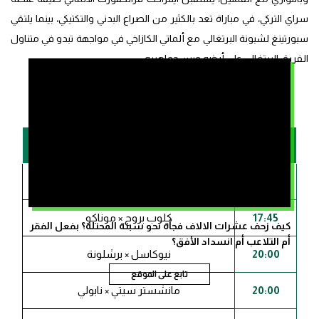
سراي التركي، في مباراة تعد بالكثير من الصراع البدني والتكتيكي، بينما يلتقي
سبورتينغ لشبونة البرتغالي مع ألماتي الكازاخي في مواجهة تبدو في متناول
الفريق البرتغالي على أرضه وبين جماهيره.
مباريات دوري أبطال أوروبا – بتوقيت المغرب (GMT+1)
الموعد
المباراة
17:45
كوبنهاغن × باير ليفركوزن
17:45
كلوب بروج × موناكو
كيف زحف عشرات الالاف فجأة نحو سبتة المحتلة؟ بفعل الفقر
أم التلاعب أم انسداد الأفق؟
20:00
نيوكاسل × برشلونة
تابع على الموقع
20:00
مانشستر سيتي × نابولي