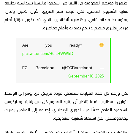
أظهروا قوتهم الهجومية في الليغا حين سحقوا فالنسيا بسداسية نظيفة
نهاية الأسبوع الماضي، لكن غياب نجم الفريق الأول لامين يامال،
ومتوسط ميدانه غافي، وظهيره أليخاندرو بالدي، قد يكون مؤثرا أمام
فريق إنجليزي منظم لا يرحم بميدانه وأمام جماهيره.
Are you ready?
pic.twitter.com/B0fLBWWIrD
— FC Barcelona (@FCBarcelona)
September 18, 2025
لكن ورغم كل هذه الغيابات ستعطي عودة فرينكي دي يونغ إلى الوسط
التوازن المطلوب، فيما يُنتظر أن يقود الهجوم كل من رافينيا وماركوس
راشفورد القادم حديثًا من الدوري الإنجليزي، إضافة إلى القناص روبرت
ليفاندوفسكي الذي استعاد شهيته التهديفية.
وبالتوازي مع القمتين، يستقبل آينتراخت فرانكفورت الألماني ضيفه غلطة