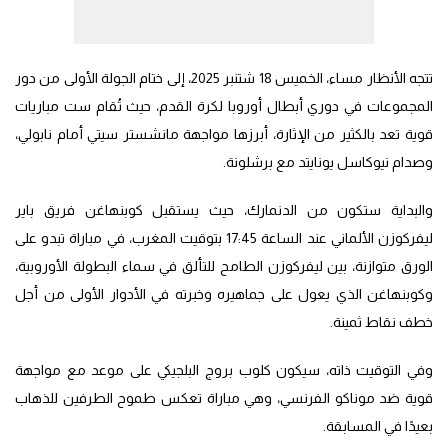
تتجه الأنظار مساء، الخميس 18 شتنبر 2025، إلى ختام الجولة الأولى من دور
المجموعات في دوري أبطال أوروبا لكرة القدم، حيث تُقام ست مباريات
قوية تعد بالكثير من الإثارة، أبرزها مواجهة مانشستر سيتي أمام نابولي،
وصدام نيوكاسل يونايتد مع برشلونة.
والبداية ستكون من الدنمارك، حيث يستقبل كوبنهاغن فريق باير
ليفركوزن الألماني عند الساعة 17:45 بتوقيت المغرب، في مباراة تبدو على
الورق متوازنة، بين ليفركوزن الطامح للتألق في سماء البطولة الأوروبية،
وكوبنهاغن الذي يعول على جماهيره وخبرته في الأدوار الأولى من أجل
خطف نقاط ثمينة.
وفي التوقيت ذاته، سيكون كلوب بروج البلجيكي على موعد مع مواجهة
قوية ضد موناكو الفرنسي، وهي مباراة تعكس طموح الطرفين للذهاب
بعيدًا في المسابقة.