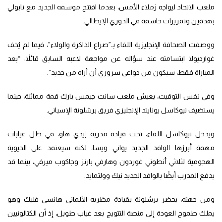
ملعب الاتحاد ليواجه زملاء الأمس، بعدما افتتح موسمه الجديد مع نابولي
بهدفين وتمريرات حاسمة في الدوري الإيطالي.
ووصفت الصحافة الإنجليزية اللقاء بـ”صراع الذاكرة والولاء”، فيما لم يُخف
غوارديولا ابتسامته عند سؤاله عن مواجهة لاعبه السابق قائلاً: “بعد
المباراة فقط، سيكون من دواعي سروري أن أراه من جديد”.
وفي نفس التوقيت، يعيش ملعب سانت جيمس بارك قمة مماثلة، حينما
يستضيف نيوكاسل يونايتد الإنجليزي فريق برشلونة الإسباني.
ويدخل نيوكاسل اللقاء، تحت قيادة مدربه إيدي هاو، في ظل غيابات
مهمة أبرزها الوافد الجديد يواني ويسا، لكنه سيعتمد على الحيوية
الهجومية لثلاثي أنطوني غوردون وهارفي بارنز وجاكوب ميرفي، بينما قد
يدفع المدرب أيضًا بالوافد الجديد نيك وولتمايد.
ومن جهته، يحضر برشلونة بقيادة مظربه الألماني هانسي فليك وهو
يملك طموح العودة إلى منصة التتويج بعد غياب طويل، إذ أن الكتالونيين