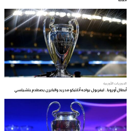
الدوريات الأوربية
أبطال أوروبا.. ليفربول يواجه أتلتيكو مدريد والبايرن يصطدم بتشيلسي