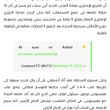
أن الفريق الإنجليزي بقيادة المدرب الجديد أرني سلات لم يخسر في آخر 14
مباراة خاضها في جميع المسابقات، كما يحتل الريدز صدارة الدوري
الإنجليزي الممتاز بفارق 8 نقاط عن مانشستر سيتي، ويتصدرون مجموعة
دوري الأبطال، بنسختها الجديدة بعد تحقيق 4 انتصارات متتالية في البطولة
القارية.
All eyes on Anfield
pic.twitter.com/bkOlHxKfj4
November 26, 2024
— Liverpool FC (@LFC)
وعلى مستوى التشكيلة، فقد أكد أنشيلوتي على أن ريال مدريد سيعود إلى
طريقة لعب 4-4-2 التي أثبتت نجاحها الموسم الماضي، ومع غياب
فينيسيوس جونيور، سيكون كيليان مبابي، الذي كان قد أكد علاقته الجيدة
مع فينيسيوس، في المكان المناسب ليشغل الجناح الأيسر، كما سيتم
الاعتماد على الشاب أردا غولر في الجناح الأيمن.