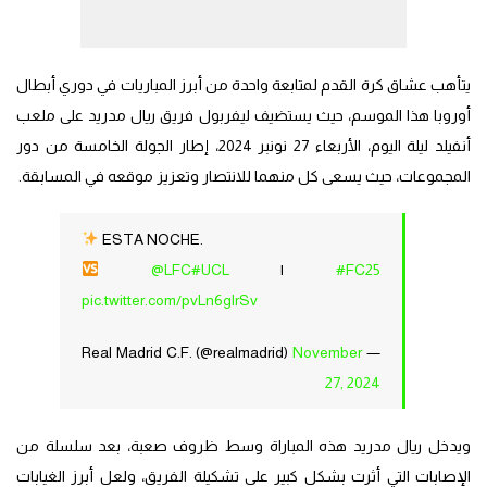
يتأهب عشاق كرة القدم لمتابعة واحدة من أبرز المباريات في دوري أبطال
أوروبا هذا الموسم، حيث يستضيف ليفربول فريق ريال مدريد على ملعب
أنفيلد ليلة اليوم، الأربعاء 27 نونبر 2024، إطار الجولة الخامسة من دور
المجموعات، حيث يسعى كل منهما للانتصار وتعزيز موقعه في المسابقة.
ESTA NOCHE.
@LFC
#UCL
|
#FC25
pic.twitter.com/pvLn6glrSv
November
— Real Madrid C.F. (@realmadrid)
27, 2024
ويدخل ريال مدريد هذه المباراة وسط ظروف صعبة، بعد سلسلة من
الإصابات التي أثرت بشكل كبير على تشكيلة الفريق، ولعل أبرز الغيابات