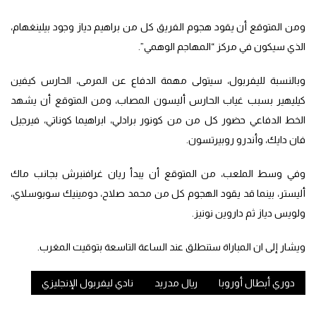
ومن المتوقع أن يقود هجوم الفريق كل من براهيم دياز وجود بيلينغهام،
الذي سيكون في مركز “المهاجم الوهمي”.
وبالنسبة لليفربول، سيتولى مهمة الدفاع عن المرمى، الحارس كيفين
كيليهير بسبب غياب الحارس أليسون المصاب، ومن المتوقع أن يشهد
الخط الدفاعي حضور كل من من كونور برادلي، ابراهيما كوناتي، فيرجيل
فان دايك، وأندرو روبيرتسون.
وفي وسط الملعب، من المتوقع أن يبدأ ريان غرافنبرش بجانب ماك
أليستر، بينما قد يقود الهجوم كل من محمد صلاح، دومينيك سوبوسلاي،
ولويس دياز ثم داروين نونيز.
ويشار إلى ان المباراة ستنطلق عند الساعة التاسعة بتوقيت المغرب.
دوري أبطال أوروبا
ريال مدريد
نادي ليفربول الإنجليزي