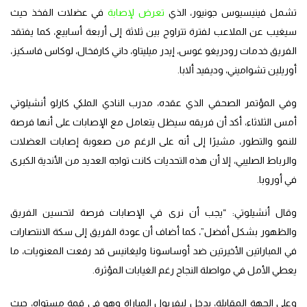
تشمل فينيسيوس جونيور، الذي
تعرض لإصابة
في عضلات الفخذ حيث
سيغيب عن الملاعب لفترة تتراوح بين ثلاثة إلى أربعة أسابيع، كما يفتقد
الفريق خدمات رودريغو غوس، إيدر ميليتاو، داني كارفخال، لوكاس فاسكيز،
أوريلين تشواميني، وديفيد ألابا.
وفي المؤتمر الصحفي الذي عقده، مدرب النادي الملكي كارلو أنشيلوتي
أمس الثلاثاء، أكد أن فريقه سيظل يتعامل مع الإصابات على أنها فرصة
للنمو والتطور، مشيرًا إلى أنه على الرغم من صعوبة إصابات العضلات
والرباط الصليبي، إلا أن هذه التحديات كانت تواجه العديد من الأندية الكبرى
في أوروبا.
وقال أنشيلوتي: “يجب أن نرى في الإصابات فرصة لتحسين الفريق
والظهور بشكل أفضل”، كما أضاف أن عودة الفريق إلى سكة الانتصارات
في المباراتين الأخيرتين ضد أوساسونا وليغانيس قد رفعت المعنويات، ما
يعطي الأمل في مواصلة النجاح رغم الغيابات المؤثرة.
وعلى الجهة المقابلة، يدخل ليفربول المباراة وهو في قمة مستواه، حيث