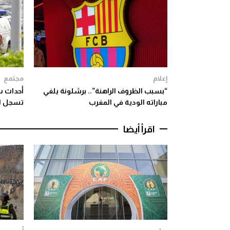
إعلام
مجتمع
“بسبب الظروف الراهنة”.. برشلونة يلغي
أحداث س
مباراته الودية في المغرب
تسجل ارتفا
اقرأ أيضا