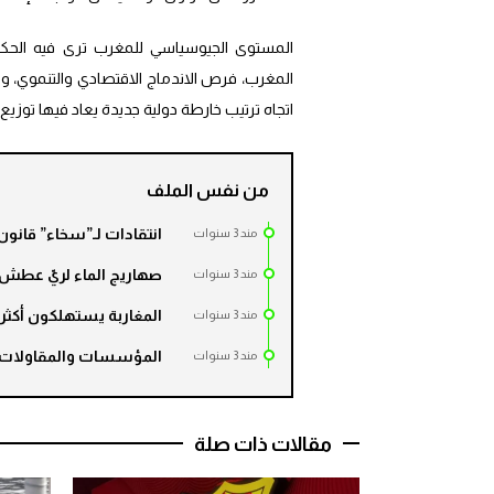
المستوى الجيوسياسي للمغرب ترى فيه الحكو
المغرب، فرص الاندماج الاقتصادي والتنموي، 
اتجاه ترتيب خارطة دولية جديدة يعاد فيها توزيع
من نفس الملف
انتقادات لـ”سخاء” قانون المالية لسنة 
مند 3 سنوات
صهاريج الماء لريّ عطش قرابة 800 أ
مند 3 سنوات
المغاربة يستهلكون أكثر من مليون و00
مند 3 سنوات
المؤسسات والمقاولات العمومية تلتهم أز
مند 3 سنوات
مقالات ذات صلة