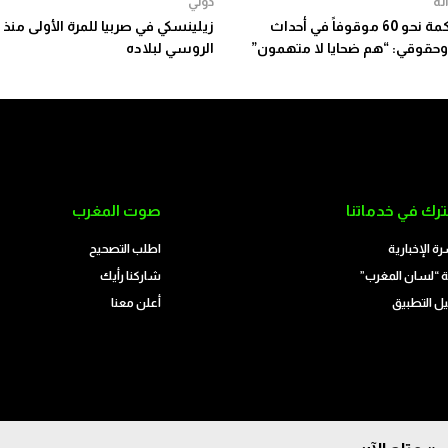
لة
دولي
بدء محاكمة نحو 60 موقوفاً في أحداث
زيلينسكي في صربيا للمرة الأولى منذ 
وحقوقي: “هم ضحايا لا متهمون”
الروسي لبلاده
رك في خدماتنا
صوت المغرب
رة الإخبارية
اطلب التصحيح
 “لسان المغرب”
شاركنا رأيك
ل التطبيق
أعلن معنا