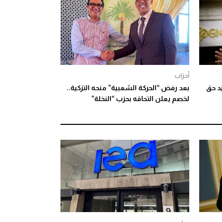
أحزاب
د حق
بعد رفض “الحركة الشعبية” منحه التزكية..
لخصم يعلن التحاقه بحزب “النخلة”