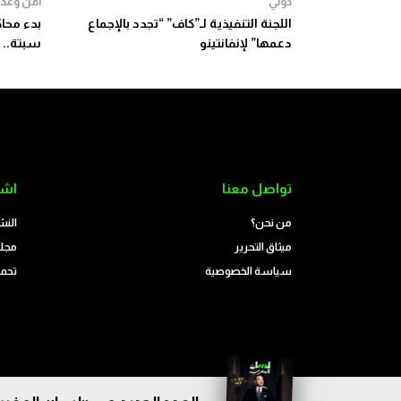
دولي
أمن وعدا
اللجنة التنفيذية لـ”كاف” “تجدد بالإجماع
دعمها” لإنفانتينو
سبتة.. 
تواصل معنا
اشت
من نحن؟
النش
ميثاق التحرير
مجلة
سياسة الخصوصية
تحمي