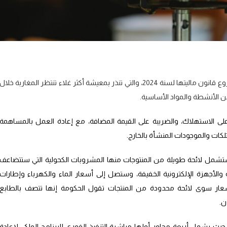
كشفت الحكومة، على النسخة الكاملة من مشروع قانون ماليتها لسنة 2024، والتي تنذر بمعيشة أكثر غلاء تنتظر المغاربة خلال
ن الأنشطة والمواد الأساسية.
على الاستهلاك، والضريبة على القيمة المضافة، مع إعادة العمل بالمساهمة
متلكات والموجودات المنشأة بالخارج.
تشمل لائحة طويلة من المنتوجات منها المشروبات الكحولية التي ستتضاعف
 والأجهزة الإلكترونية الخفيفة، وستصل إلى أسعار الماء والكهرباء وإطارات
سعار سوى لائحة محدودة من المنتجات تقول الحكومة إنها تتصف بالطابع
ن.
يث يشمل أربعة محاور أولها مباشرة التنفيذ الفوري للبرنامج الملكي لإعادة