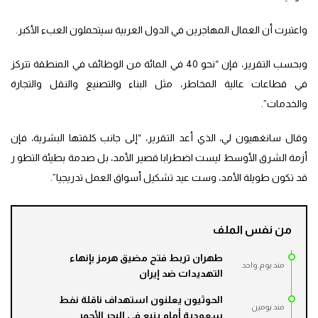
واعتبرت أن العمال المهاجرين في الدول العربية سيتحملون العبء الأكبر.
وبحسب التقرير، فإن “نحو 40 في المائة من الوظائف في المنطقة تتركز
في قطاعات عالية المخاطر، مثل البناء والتصنيع والنقل والتجارة
والخدمات”.
وقال سانغهيون لي، الذي أعد التقرير، “إلى جانب كلفتها البشرية، فإن
أزمة الشرق الأوسط ليست اضطرابا قصير الأمد، بل صدمة بطيئة التطو ر
قد تكون طويلة الأمد، وست عيد تشكيل أسواق العمل تدريجيا”.
من نفس الملف
طهران تربط فتح مضيق هرمز بإنهاء
مند يوم واحد
التهديدات ضد إيران
الحوثيون يعلنون استهداف ناقلة نفط
مند يومين
سعودية أمام ينبع في البحر الأحمر