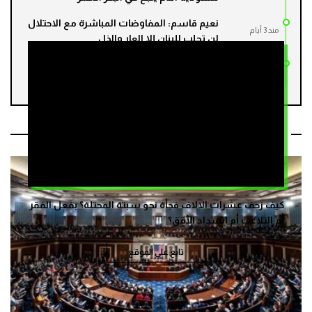
نعيم قاسم: المفاوضات المباشرة مع الاحتلال
مند 3 أيام
لن تجلب للبنان إلا العار والذل
ترامب يقول إن على إيران أن تختار بين “اتفاق”
مند 4 أيام
أو “استسلام كامل”
مقالات ذات صلة
كيف زحف عشرات الالاف فجأة نحو سبتة المحتلة؟ بفعل الفقر
أم التلاعب أم انسداد الأفق؟
تابع على الموقع