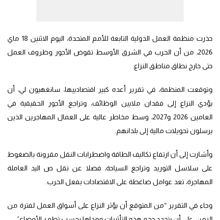
حذرت منظمة العمل الدولية التابعة للأمم المتحدة، اليوم الاثنين 18 ماي
2026، من أن الحرب في الشرق الأوسط تقوض الأجور وظروف العمل
حتى خارج نطاق مناطق النزاع.
وتوقعت المنظمة، في تقرير أعده كبير اقتصادييها، سانغهيون لي، أن
يؤدي النزاع إلى فقدان ملايين الوظائف، وتراجع الأجور الحقيقية في
العامين 2026 و2027، وسط مخاطر عالية على العمال المهاجرين الذين
يرسلون تحويلات مالية إلى بلدانهم.
وأشارت إلى أن ارتفاع تكاليف الطاقة واضطرابات النقل مقرونة بالضغوط
على سلاسل التوريد وتراجع السياحة، فضلا عن تقل ص اليد العاملة
المهاجرة، تعد عوامل ضاغطة على الاقتصادات بفعل الحرب.
وجاء في التقرير “من المتوقع أن يؤثر النزاع على أسواق العمل لفترة من
الزمن، على أن يتحدد حجم هذه التأثيرات ومداها بحسب تطو ر الأوضاع”.