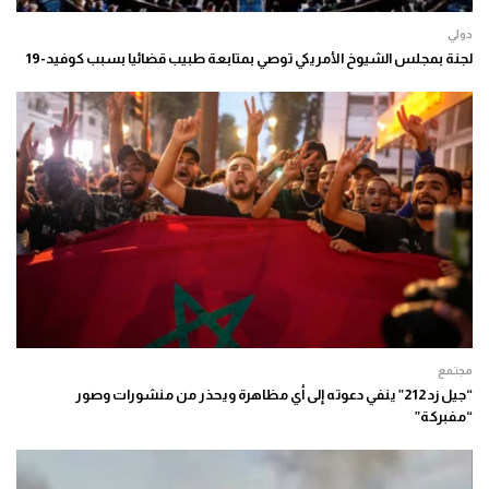
دولي
لجنة بمجلس الشيوخ الأمريكي توصي بمتابعة طبيب قضائيا بسبب كوفيد-19
مجتمع
“جيل زد 212” ينفي دعوته إلى أي مظاهرة ويحذر من منشورات وصور
“مفبركة”