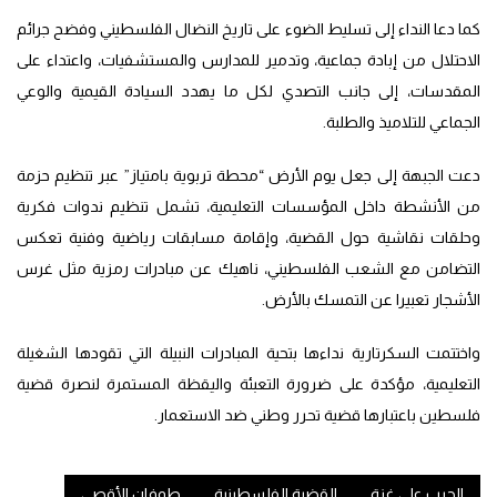
كما دعا النداء إلى تسليط الضوء على تاريخ النضال الفلسطيني وفضح جرائم
الاحتلال من إبادة جماعية، وتدمير للمدارس والمستشفيات، واعتداء على
المقدسات، إلى جانب التصدي لكل ما يهدد السيادة القيمية والوعي
الجماعي للتلاميذ والطلبة.
دعت الجبهة إلى جعل يوم الأرض “محطة تربوية بامتياز” عبر تنظيم حزمة
من الأنشطة داخل المؤسسات التعليمية، تشمل تنظيم ندوات فكرية
وحلقات نقاشية حول القضية، وإقامة مسابقات رياضية وفنية تعكس
التضامن مع الشعب الفلسطيني، ناهيك عن مبادرات رمزية مثل غرس
الأشجار تعبيرا عن التمسك بالأرض.
واختتمت السكرتارية نداءها بتحية المبادرات النبيلة التي تقودها الشغيلة
التعليمية، مؤكدة على ضرورة التعبئة واليقظة المستمرة لنصرة قضية
فلسطين باعتبارها قضية تحرر وطني ضد الاستعمار.
الحرب على غزة
القضية الفلسطينية
طوفان الأقصى