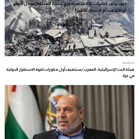
كيف زحف عشرات الالاف فجأة نحو سبتة المحتلة؟ بفعل الفقر
أم التلاعب أم انسداد الأفق؟
تابع على الموقع
سياسة
هيئة البث الإسرائيلية: المغرب يستضيف أول مناورات لقوة الاستقرار الدولية
في غزة