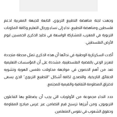
وجهت لجنة مناهضة التطبيع التربوي، التابعة للجبهة المغربية لدعم
فلسطين ومناهضة التطبيع، نداء إلى نساء ورجال التعليم وكافة المكونات
التربوية في المغرب، للمشاركة الواسعة في تخليد الذكرى الخمسين ليوم
الأرض الفلسطيني.
أكدت السكرتارية الوطنية في ندائها أن هذه الذكرى تمثل محطة متجددة
لتعزيز الوعي بالقضية الفلسطينية، مشددة على أن المؤسسات التعليمية
تعد من أهم الحصون في مواجهة محاولات طمس الهوية وتشويه
الحقائق التاريخية، والتصدي لكافة أشكال “التطبيع التربوي” الذي يسعى
لاختراق المنظومة الثقافية والقيمية للمجتمع.
حدد النداء مجموعة من الأولويات التي يجب أن يضطلع بها الفاعلون
التربويون، ومن أبرزها ترسيخ قيم التضامن عبر غرس مبادئ المقاومة
وحقوق الشعوب في نفوس المتعلمين.