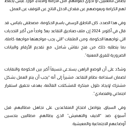
يضمن للمعنيين أو لذوي حقوقهم، مثل الأرملة والأبناء، مورد عيش يحفظ
لهم الكرامة ويعوضهم عن فقدان الدخل الناتج عن التوقف عن العمل.
وفي هذا الصدد، كان الناطق الرسمي باسم الحكومة، مصطفى بايتاس، قد
قال في أكتوبر 2024 إن ملف صناديق التقاعد يعدّ واحداً من أكبر التحديات
التي تواجهها الحكومة، ومن الملفات “التي يجب مواجهتها مواجهة كاملة،
بما يتطلبه ذلك من فتح نقاش شامل، مع تقديم الأرقام والبيانات
الضرورية للفرق المعنية”.
وشدّد على أن الوضع الراهن يستدعي تنسيقاً أكبر بين الحكومة والنقابات
لضمان استدامة نظام التقاعد، مشيراً إلى أنه “يجب أن يتم العمل بشكل
مشترك لإيجاد حلول مبتكرة للمشكلات القائمة، بهدف تحقيق استقرار
اجتماعي واقتصادي”.
وفي السياق، يتواصل احتجاج المتقاعدين على تجاهل مطالبهم، قبل
أسبوع، ضد “الحيف والتهميش” الذي يطالهم، مطالبين بتحسين
أوضاعهم الاجتماعية والمعيشية.