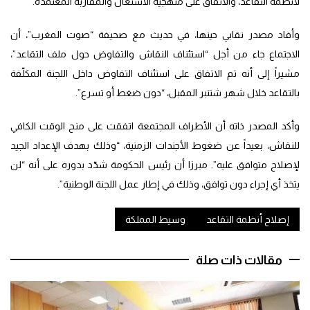
لأنظمة التقاعد، والاتفاق على منهجية الاشتغال والمقاربة المعتمدة.
وأفاد مصدر نقابي حينها، في حديث مع صحيفة “صوت المغرب”، أن
الاجتماع جاء من أجل “استئناف النقاش والتفاوض حول ملف التقاعد”،
مشيراً إلى أنه تم الاتفاق على استئناف التفاوض داخل اللجنة المكلّفة
بالتقاعد خلال شهر شتنبر المقبل، “دون ضغط أو تسرع”.
وأكد المصدر ذاته أن الأطراف المجتمعة اتفقت على منح الوقت الكافي
للنقاش، بعيداً عن ضغوط الأجندات الزمنية، “وذلك بهدف الإعداد الجيد
لإصلاح متوافق عليه”. مبرزا أن رئيس الحكومة شدّد بدوره على أنه “لن
يتخذ أي إجراء دون توافق، وذلك في إطار عمل اللجنة الوطنية”.
إصلاح أنظمة التقاعد
وسيط المملكة
مقالات ذات صلة