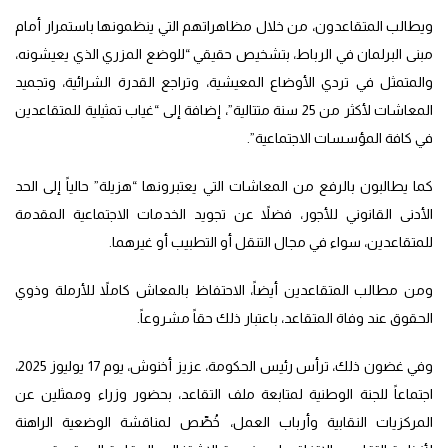
ويطالب المتقاعدون، من خلال مظاهراتهم التي ينظمونها باستمرار أمام
مبنى البرلمان في الرباط، بتشخيص حقيقي “للوضع المزري الذي يعيشونه،
والمتمثل في تردي الأوضاع المعيشية، وتراجع القدرة الشرائية، وتجميد
المعاشات لأكثر من 25 سنة متتالية”، إضافة إلى “غياب تمثيلية للمتقاعدين
في كافة المؤسسات الاجتماعية”.
كما يطالبون بالرفع من المعاشات التي يعتبرونها “هزيلة” حالياً إلى الحد
الأدنى القانوني للأجور، فضلاً عن تجويد الخدمات الاجتماعية المقدمة
للمتقاعدين، سواء في مجال التنقل أو التطبيب أو غيرهما.
ومن مطالب المتقاعدين أيضاً، الاحتفاظ بالمعاش كاملاً للأرملة وذوي
الحقوق عند وفاة المتقاعد، باعتبار ذلك حقاً مشروعاً.
وفي غضون ذلك، ترأس رئيس الحكومة، عزيز أخنوش، يوم 17 يوليوز 2025،
اجتماعاً للجنة الوطنية لمتابعة ملف التقاعد، بحضور وزراء وممثلين عن
المركزيات النقابية وأرباب العمل، خُصِّص لمناقشة الوضعية الراهنة