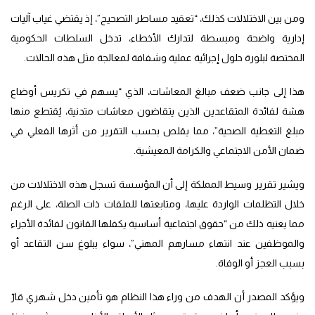
ومن بين الاختلالات كذلك، “تعقيد مساطر التصحيح”، إذ يقتضي غياب آليات
إدارية واضحة ومبسطة لتدارك الأخطاء، تدخل السلطات الحكومية
المختصة لبلورة حلول إجرائية عملية وشفافة لمعالجة مثل هذه الحالات.
هذا إلى جانب ضعف مبالغ المعاشات، الذي “يسهم في تكريس أوضاع
هشة لفائدة المتقاعدين الذين يتقاضون معاشات متدنية، يُقتطع منها
مبلغ التغطية الصحية”، مما يقلص بحسب التقرير من أثرها الفعلي في
ضمان الأمن الاجتماعي والكرامة المعيشية.
ويشير تقرير وسيط المملكة إلى أن المؤسسة تسجل هذه الاختلالات من
خلال التظلمات الواردة عليها، ومتابعتها للملفات ذات الصلة، على الرغم
مما يعنيه ذلك من “حقوق اجتماعية أساسية يكفلها القانون لفائدة الأجراء
والموظفين عند انتهاء مسارهم المهني”، سواء ببلوغ سن التقاعد أو
بسبب العجز أو الوفاة.
ويؤكد المصدر أن الهدف من وراء هذا النظام هو تأمين دخل شهري قارّ